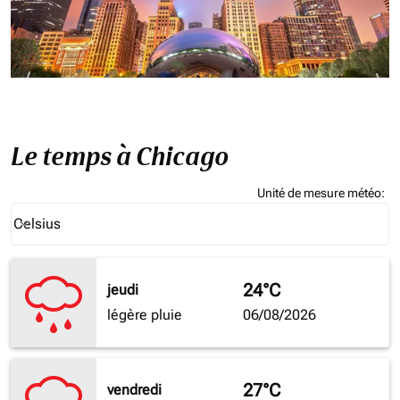
Le temps à Chicago
Unité de mesure météo
:
Weather unit option Celsius Selected
Celsius
keyboard_arrow_down
24°C
jeudi
légère pluie
06/08/2026
27°C
vendredi