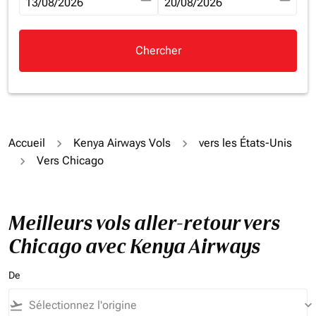
fc-booking-departure-date-aria-label
13/08/2026
fc-booking-return-date-aria-la
20/08/2026
Chercher
Accueil
Kenya Airways Vols
vers les États-Unis
Vers Chicago
Meilleurs vols aller-retour vers
Chicago avec Kenya Airways
De
flight_takeoff
keyboard_arrow_down