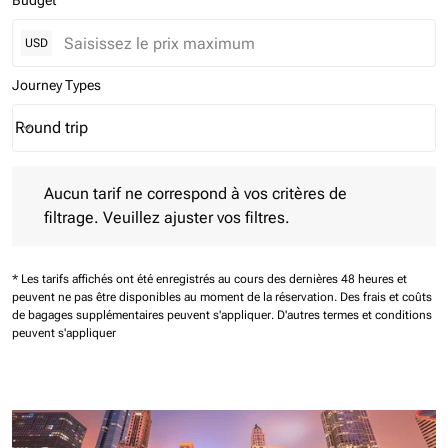
Budget
USD
Journey Types
Round trip
keyboard_arrow_down
Journey Types option Round trip Selected
Aucun tarif ne correspond à vos critères de filtrage. Veuillez aj
Aucun tarif ne correspond à vos critères de
filtrage. Veuillez ajuster vos filtres.
* Les tarifs affichés ont été enregistrés au cours des dernières 48 heures et
peuvent ne pas être disponibles au moment de la réservation.
Des frais et coûts
de bagages supplémentaires peuvent s'appliquer.
D'autres termes et conditions
peuvent s'appliquer