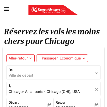

Réservez les vols les moins
chers pour Chicago
Aller-retour
expand_more
1 Passager, Économique
expand_more
De
expand_more
Ville de départ
À
close
Chicago- All airports - Chicago (CHI), USA
Départ
Retour
today
today