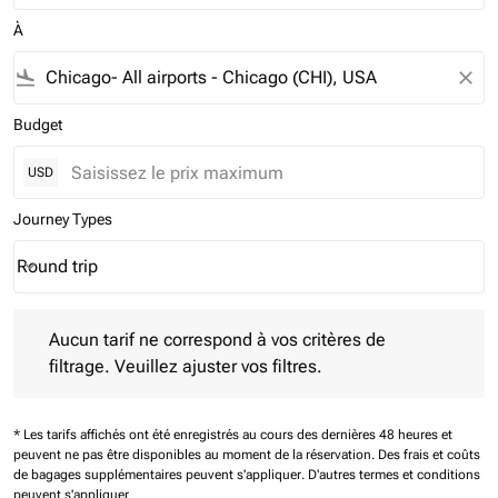
À
flight_land
close
Budget
USD
Journey Types
Round trip
keyboard_arrow_down
Journey Types option Round trip Selected
Aucun tarif ne correspond à vos critères de filtrage. Veuillez aj
Aucun tarif ne correspond à vos critères de
filtrage. Veuillez ajuster vos filtres.
* Les tarifs affichés ont été enregistrés au cours des dernières 48 heures et
peuvent ne pas être disponibles au moment de la réservation.
Des frais et coûts
de bagages supplémentaires peuvent s'appliquer.
D'autres termes et conditions
peuvent s'appliquer