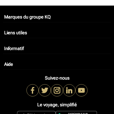
Marques du groupe KQ
keyboard_arrow_down
Liens utiles
keyboard_arrow_down
Informatif
keyboard_arrow_down
Aide
keyboard_arrow_down
Suivez-nous
Le voyage, simplifié