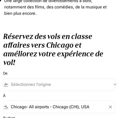
Une large collection de divertissements à bord,
notamment des films, des comédies, de la musique et
bien plus encore.
Réservez des vols en classe
affaires vers Chicago et
améliorez votre expérience de
vol!
De
flight_takeoff
keyboard_arrow_down
À
flight_land
close