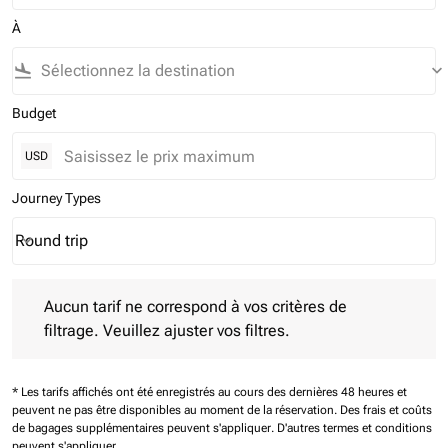
À
flight_land
keyboard_arrow_down
Budget
USD
Journey Types
Round trip
keyboard_arrow_down
Journey Types option Round trip Selected
Aucun tarif ne correspond à vos critères de filtrage. Veuillez aj
Aucun tarif ne correspond à vos critères de
filtrage. Veuillez ajuster vos filtres.
* Les tarifs affichés ont été enregistrés au cours des dernières 48 heures et
peuvent ne pas être disponibles au moment de la réservation.
Des frais et coûts
de bagages supplémentaires peuvent s'appliquer.
D'autres termes et conditions
peuvent s'appliquer