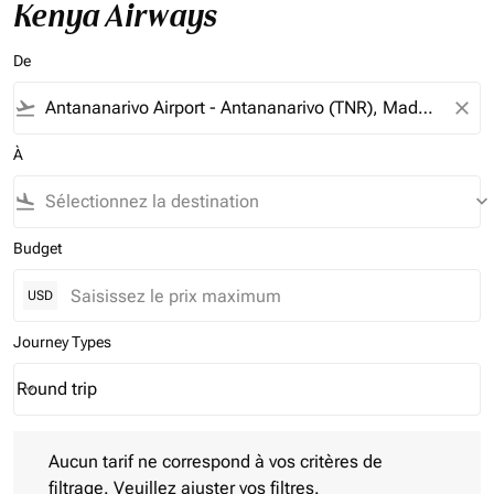
Kenya Airways
De
flight_takeoff
close
À
flight_land
keyboard_arrow_down
Budget
USD
Journey Types
Round trip
keyboard_arrow_down
Journey Types option Round trip Selected
Aucun tarif ne correspond à vos critères de filtrage. Veuillez aj
Aucun tarif ne correspond à vos critères de
filtrage. Veuillez ajuster vos filtres.