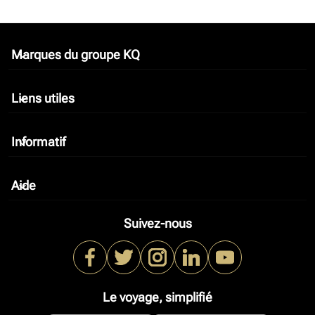
Marques du groupe KQ
keyboard_arrow_down
Liens utiles
keyboard_arrow_down
Informatif
keyboard_arrow_down
Aide
keyboard_arrow_down
Suivez-nous
Le voyage, simplifié