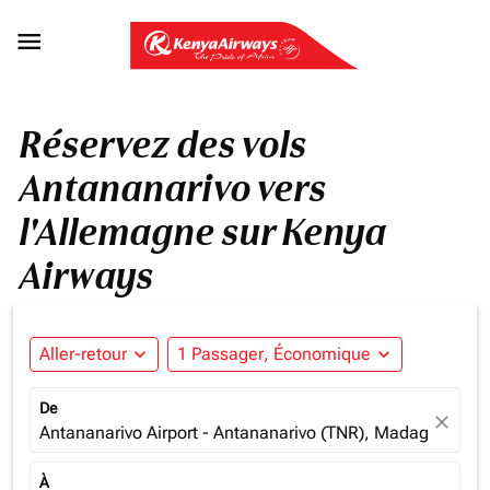

Réservez des vols
Antananarivo vers
l'Allemagne sur Kenya
Airways
Aller-retour
expand_more
1 Passager, Économique
expand_more
De
close
Antananarivo Airport - Antananarivo (TNR), Madagascar
À