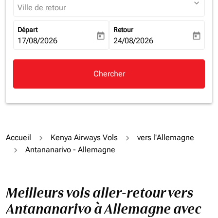
expand_more
Ville de retour
Départ
Retour
today
today
fc-booking-departure-date-aria-label
17/08/2026
fc-booking-return-date-aria-la
24/08/2026
Chercher
Accueil
Kenya Airways Vols
vers l'Allemagne
Antananarivo - Allemagne
Meilleurs vols aller-retour vers
Antananarivo à Allemagne avec