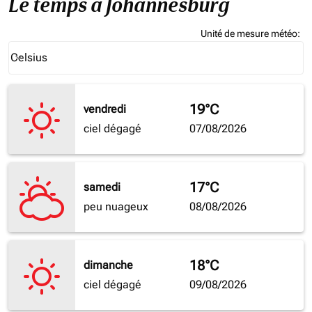
Le temps à Johannesburg
Unité de mesure météo
:
Weather unit option Celsius Selected
Celsius
keyboard_arrow_down
19°C
vendredi
ciel dégagé
07/08/2026
17°C
samedi
peu nuageux
08/08/2026
18°C
dimanche
ciel dégagé
09/08/2026