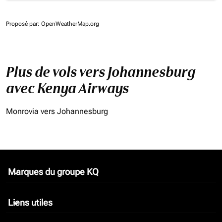
Proposé par
: OpenWeatherMap.org
Plus de vols vers Johannesburg
avec Kenya Airways
Monrovia vers Johannesburg
Marques du groupe KQ
keyboard_arrow_down
Liens utiles
keyboard_arrow_down