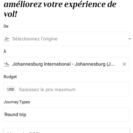
améliorez votre expérience de
vol!
De
flight_takeoff
keyboard_arrow_down
À
flight_land
close
Budget
USD
Journey Types
Round trip
keyboard_arrow_down
Journey Types option Round trip Selected