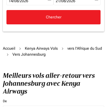
fc-booking-departure-date-aria-label
14/08/2026
fc-booking-return-date-aria-la
21/08/2026
Chercher
Accueil
Kenya Airways Vols
vers l'Afrique du Sud
Vers Johannesburg
Meilleurs vols aller-retour vers
Johannesburg avec Kenya
Airways
De