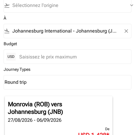
flight_takeoff
keyboard_arrow_down
À
flight_land
close
Budget
USD
Journey Types
Round trip
keyboard_arrow_down
Journey Types option Round trip Selected
Monrovia (ROB)
vers
Johannesburg (JNB)
27/08/2026 - 06/09/2026
De