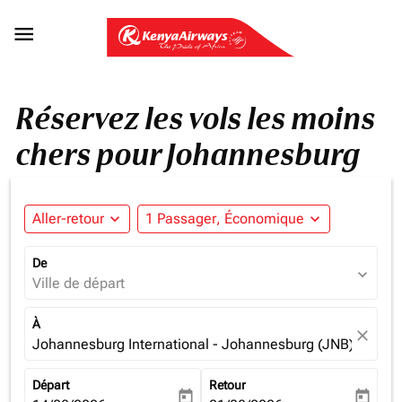

Réservez les vols les moins
chers pour Johannesburg
Aller-retour
expand_more
1 Passager, Économique
expand_more
De
expand_more
Ville de départ
À
close
Johannesburg International - Johannesburg (JNB), South 
Départ
Retour
today
today