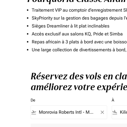
Traitement VIP au comptoir d'enregistrement Sk
SkyPriority sur la gestion des bagages depuis l
Sièges Dreamliner à lit plat inclinables
Accès exclusif aux salons KQ, Pride et Simba
Repas africain à 3 plats à bord avec une boiss
Une large collection de divertissements à bor
Réservez des vols en cl
améliorez votre expérie
De
À
flight_takeoff
close
flight_land
Aucun tarif ne correspond à vos critères de filtrag