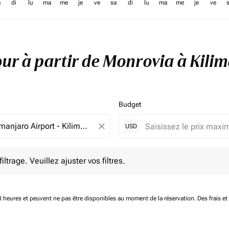
a
di
lu
ma
me
je
ve
sa
di
lu
ma
me
je
ve
tour à partir de Monrovia à Kil
Budget
close
USD
e. Veuillez ajuster vos filtres.
ltrage. Veuillez ajuster vos filtres.
 48 heures et peuvent ne pas être disponibles au moment de la réservation.
Des frais e