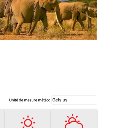
Weather unit option Celsius Select
Celsius
keyboard_arrow_down
Unité de mesure météo
: