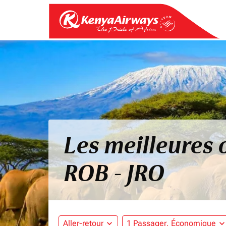
Les meilleures 
ROB - JRO
Aller-retour
expand_more
1 Passager, Économique
expand_mo