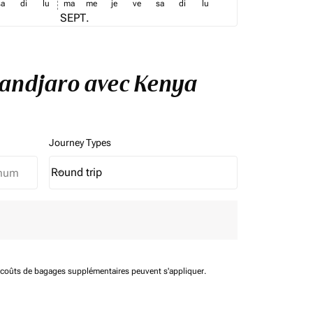
sa
di
lu
ma
me
je
ve
sa
di
lu
SEPT.
imandjaro avec Kenya
Journey Types
Round trip
keyboard_arrow_down
Journey Types option Round trip Selected
t coûts de bagages supplémentaires peuvent s'appliquer.