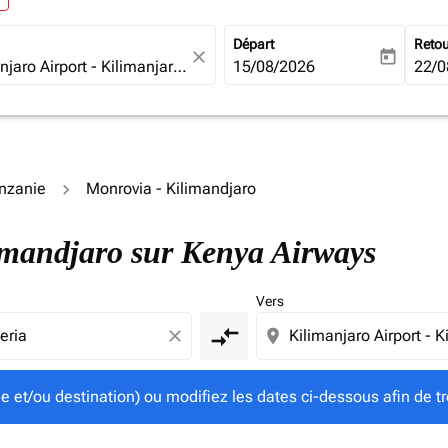
Départ
Reto
close
today
fc-booking-departure-date-ari
15/08/2026
fc-b
22/0
anzanie
Monrovia - Kilimandjaro
gine et/ou destination) ou modifiez les dates ci-dessous afin
limandjaro sur Kenya Airways
Vers
compare_arrows
close
location_on
ine et/ou destination) ou modifiez les dates ci-dessous afin de tr