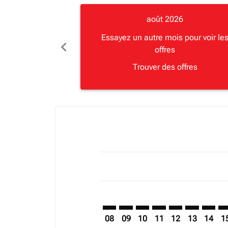
août 2026
Essayez un autre mois pour voir le
chevron_left
offres
Trouver des offres
Displaying fares for août-2026
ROB–JRO: cmp-view-offers-discla
ROB–JRO: cmp-view-offers-di
ROB–JRO: cmp-view-offer
ROB–JRO: cmp-view-o
ROB–JRO: cmp-vi
ROB–JRO: c
ROB–JR
RO
08
09
10
11
12
13
14
1