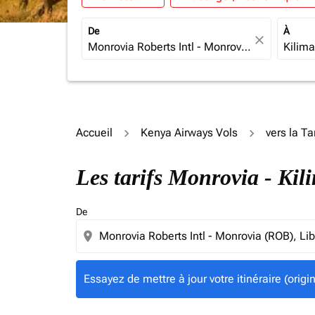
De
À
close
Accueil
Kenya Airways Vols
vers la T
Essayez de mettre à jour votre itinéraire (ori
Les tarifs Monrovia - Ki
De
location_on
Essayez de mettre à jour votre itinéraire (orig