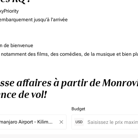
yPriority
'embarquement jusqu'à l'arrivée
on de bienvenue
d, notamment des films, des comédies, de la musique et bien pl
asse affaires à partir de Monrov
nce de vol!
Budget
close
USD
e. Veuillez ajuster vos filtres.