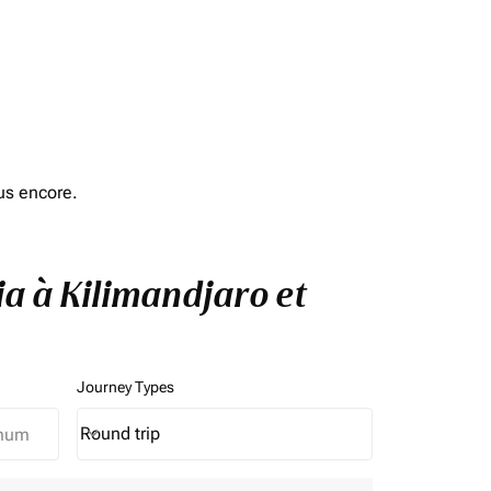
us encore.
ia à Kilimandjaro et
Journey Types
Round trip
keyboard_arrow_down
Journey Types option Round trip Selected