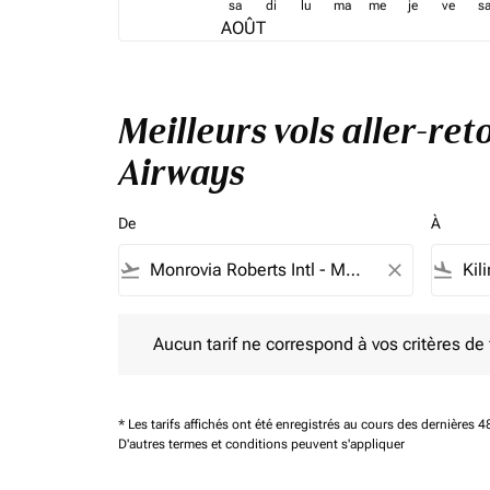
sa
di
lu
ma
me
je
ve
s
AOÛT
Meilleurs vols aller-re
Airways
De
À
flight_takeoff
close
flight_land
Aucun tarif ne correspond à vos critères de filtrag
Aucun tarif ne correspond à vos critères de fi
* Les tarifs affichés ont été enregistrés au cours des dernières
D'autres termes et conditions peuvent s'appliquer