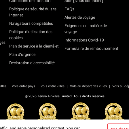
Conditions de transport
Aide [Nous contacter]
Politique de sécurité du site
FAQs
Internet
Alertes de voyage
Navigateurs compatibles
Exigences en matière de
Politique d’utilisation des
voyage
cookies
Informations Covid-19
ges
Plan de service à la clientèlet
Formulaire de remboursement
Plan d'urgence
Déclaration d’accessibilité
|
|
|
|
illes
Vols entre pays
Vols entre villes
Vols au départ des villes
Vols au dé
© 2026 Kenya Airways Limited. Tous droits réservés
affic, and serve personalized content. You can