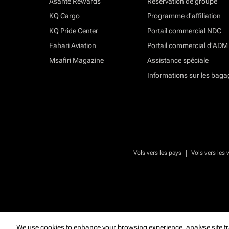
Asante Rewards
Réservation de groupe
KQ Cargo
Programme d'affiliation
KQ Pride Center
Portail commercial NDC
Fahari Aviation
Portail commercial d’ADM
Msafiri Magazine
Assistance spéciale
Informations sur les baga
|
Vols vers les pays
Vols vers les v
We use cookies to enhance your browsing experience, analyse site tr