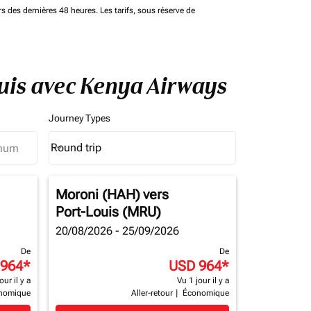
rs des dernières 48 heures. Les tarifs, sous réserve de
ouis avec Kenya Airways
Journey Types
Round trip
keyboard_arrow_down
Journey Types option Round trip Selected
Moroni (HAH)
vers
Port-Louis (MRU)
20/08/2026 - 25/09/2026
De
De
 964
*
USD 964
*
our il y a
Vu 1 jour il y a
nomique
Aller-retour
|
Économique