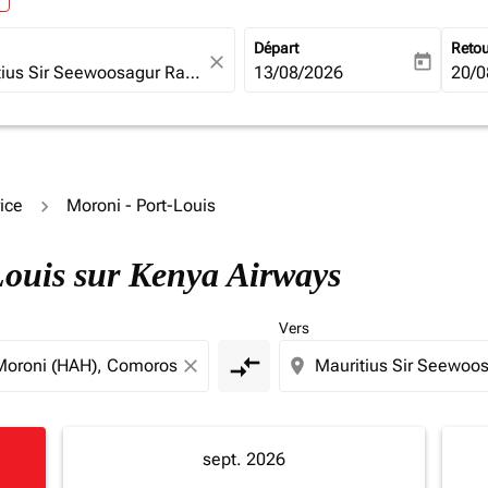
Départ
Reto
close
today
fc-booking-departure-date-ari
13/08/2026
fc-b
20/0
ice
Moroni - Port-Louis
-Louis sur Kenya Airways
Vers
compare_arrows
close
location_on
sept. 2026