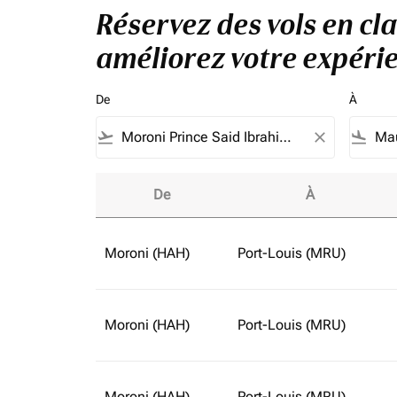
Réservez des vols en cla
améliorez votre expérie
De
À
flight_takeoff
close
flight_land
De
À
Réservez des vols en classe affaires à partir
Moroni (HAH)
Port-Louis (MRU)
Moroni (HAH)
Port-Louis (MRU)
Moroni (HAH)
Port-Louis (MRU)