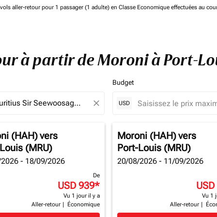
de vols aller-retour pour 1 passager (1 adulte) en Classe Economique effectuées au cou
tour à partir de Moroni à Port-L
Budget
close
USD
ni (HAH)
vers
Moroni (HAH)
vers
-Louis (MRU)
Port-Louis (MRU)
/2026 - 18/09/2026
20/08/2026 - 11/09/2026
De
USD 939
*
USD
Vu 1 jour il y a
Vu 1 j
Aller-retour
|
Économique
Aller-retour
|
Éco