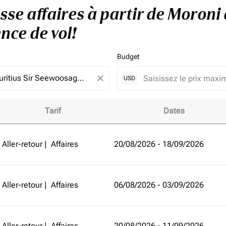
sse affaires à partir de Moroni 
nce de vol!
Budget
close
USD
Tarif
Dates
 de Moroni à Port-Louis et améliorez votre expérience de vol!
Aller-retour
|
Affaires
20/08/2026 - 18/09/2026
Aller-retour
|
Affaires
06/08/2026 - 03/09/2026
Aller-retour
|
Affaires
20/08/2026 - 11/09/2026