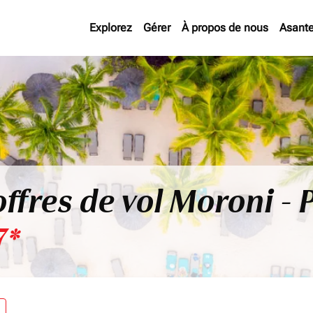
Explorez
Gérer
À propos de nous
Asant
offres de vol Moroni - 
7*
re