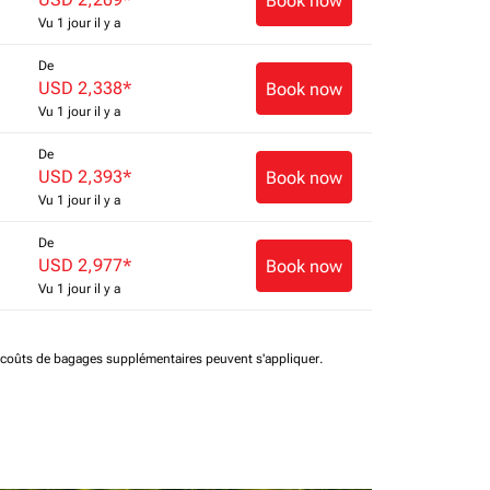
Book now
Vu 1 jour il y a
De
USD 2,338
*
Book now
Vu 1 jour il y a
De
USD 2,393
*
Book now
Vu 1 jour il y a
De
USD 2,977
*
Book now
Vu 1 jour il y a
t coûts de bagages supplémentaires peuvent s'appliquer.