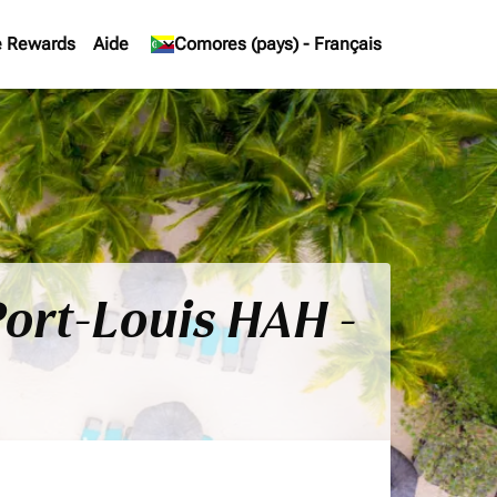
e Rewards
Aide
keyboard_arrow_down
Comores (pays)
-
Français
Port-Louis HAH -