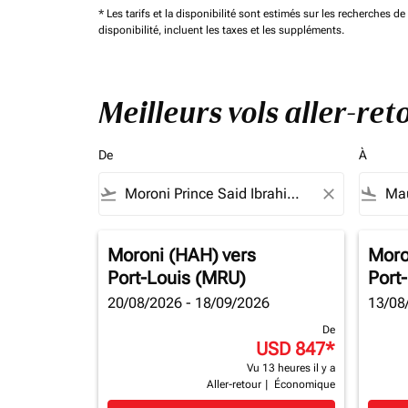
* Les tarifs et la disponibilité sont estimés sur les recherches 
disponibilité, incluent les taxes et les suppléments.
Meilleurs vols aller-re
De
À
flight_takeoff
close
flight_land
Moroni (HAH)
vers
Moro
Port-Louis (MRU)
Port
20/08/2026 - 18/09/2026
13/08
De
USD 847
*
Vu 13 heures il y a
Aller-retour
|
Économique