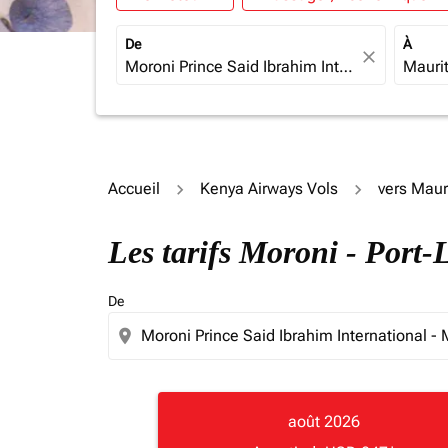
De
À
close
Accueil
Kenya Airways Vols
vers Maur
Les tarifs Moroni - Port
De
location_on
août 2026