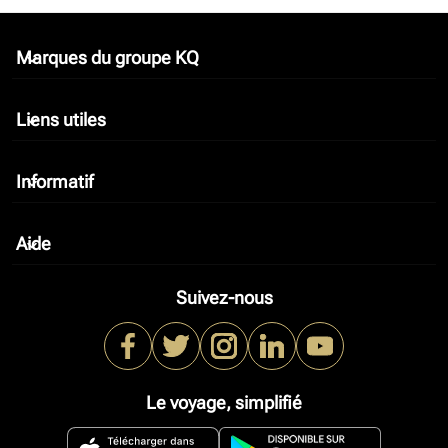
Marques du groupe KQ
keyboard_arrow_down
Liens utiles
keyboard_arrow_down
Informatif
keyboard_arrow_down
Aide
keyboard_arrow_down
Suivez-nous
Le voyage, simplifié