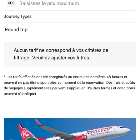
KES
Journey Types
Round trip
keyboard_arrow_down
Journey Types option Round trip Selected
Aucun tarif ne correspond à vos critères de filtrage. Veuillez aj
Aucun tarif ne correspond à vos critères de
filtrage. Veuillez ajuster vos filtres.
* Les tarifs affichés ont été enregistrés au cours des dernières 48 heures et
peuvent ne pas être disponibles au moment de la réservation.
Des frais et coûts
de bagages supplémentaires peuvent s'appliquer.
D'autres termes et conditions
peuvent s'appliquer