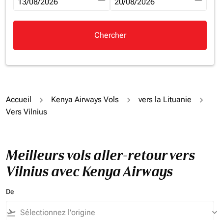
fc-booking-departure-date-aria-label
13/08/2026
fc-booking-return-date-aria-la
20/08/2026
Chercher
Accueil
Kenya Airways Vols
vers la Lituanie
Vers Vilnius
Meilleurs vols aller-retour vers
Vilnius avec Kenya Airways
De
flight_takeoff
keyboard_arrow_down