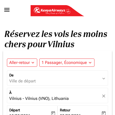

Réservez les vols les moins
chers pour Vilnius
Aller-retour
expand_more
1 Passager, Économique
expand_more
De
expand_more
Ville de départ
À
close
Vilnius - Vilnius (VNO), Lithuania
Départ
Retour
today
today