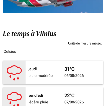
Le temps à Vilnius
Unité de mesure météo
:
Weather unit option Celsius Selected
Celsius
keyboard_arrow_down
31°C
jeudi
pluie modérée
06/08/2026
22°C
vendredi
légère pluie
07/08/2026