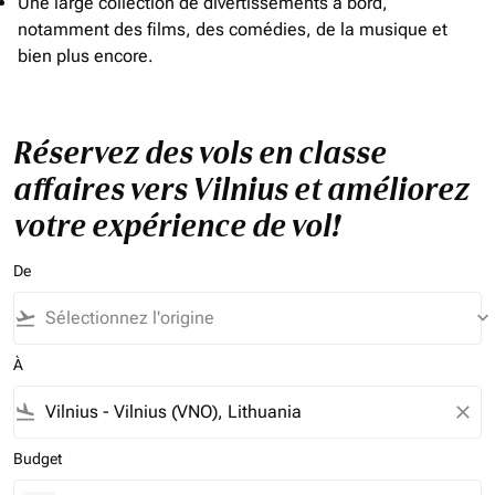
Une large collection de divertissements à bord,
notamment des films, des comédies, de la musique et
bien plus encore.
Réservez des vols en classe
affaires vers Vilnius et améliorez
votre expérience de vol!
De
flight_takeoff
keyboard_arrow_down
À
flight_land
close
Budget