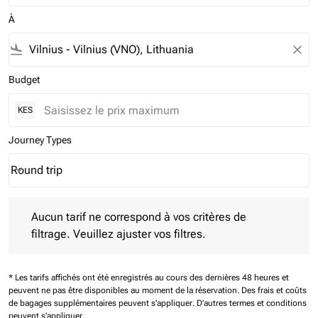
À
flight_land
close
Budget
KES
Journey Types
Round trip
keyboard_arrow_down
Journey Types option Round trip Selected
Aucun tarif ne correspond à vos critères de filtrage. Veuillez aj
Aucun tarif ne correspond à vos critères de
filtrage. Veuillez ajuster vos filtres.
* Les tarifs affichés ont été enregistrés au cours des dernières 48 heures et
peuvent ne pas être disponibles au moment de la réservation.
Des frais et coûts
de bagages supplémentaires peuvent s'appliquer.
D'autres termes et conditions
peuvent s'appliquer