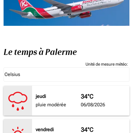
Le temps à Palerme
Unité de mesure météo
:
Weather unit option Celsius Selected
Celsius
keyboard_arrow_down
34°C
jeudi
pluie modérée
06/08/2026
34°C
vendredi