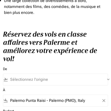
Une large collection de divertissements à bord,
notamment des films, des comédies, de la musique et
bien plus encore.
Réservez des vols en classe
affaires vers Palerme et
améliorez votre expérience de
vol!
De
flight_takeoff
keyboard_arrow_down
À
flight_land
close