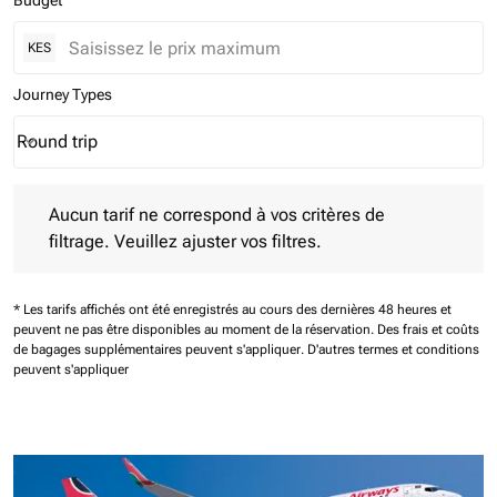
Budget
KES
Journey Types
Round trip
keyboard_arrow_down
Journey Types option Round trip Selected
Aucun tarif ne correspond à vos critères de filtrage. Veuillez aj
Aucun tarif ne correspond à vos critères de
filtrage. Veuillez ajuster vos filtres.
* Les tarifs affichés ont été enregistrés au cours des dernières 48 heures et
peuvent ne pas être disponibles au moment de la réservation.
Des frais et coûts
de bagages supplémentaires peuvent s'appliquer.
D'autres termes et conditions
peuvent s'appliquer