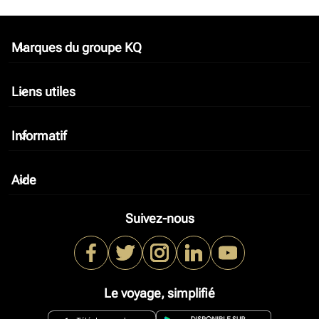
Marques du groupe KQ
keyboard_arrow_down
Liens utiles
keyboard_arrow_down
Informatif
keyboard_arrow_down
Aide
keyboard_arrow_down
Suivez-nous
Le voyage, simplifié