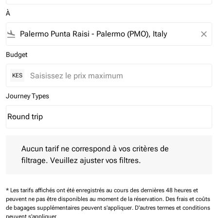
À
flight_land
close
Budget
KES
Journey Types
Round trip
keyboard_arrow_down
Journey Types option Round trip Selected
Aucun tarif ne correspond à vos critères de filtrage. Veuillez aj
Aucun tarif ne correspond à vos critères de
filtrage. Veuillez ajuster vos filtres.
* Les tarifs affichés ont été enregistrés au cours des dernières 48 heures et
peuvent ne pas être disponibles au moment de la réservation.
Des frais et coûts
de bagages supplémentaires peuvent s'appliquer.
D'autres termes et conditions
peuvent s'appliquer