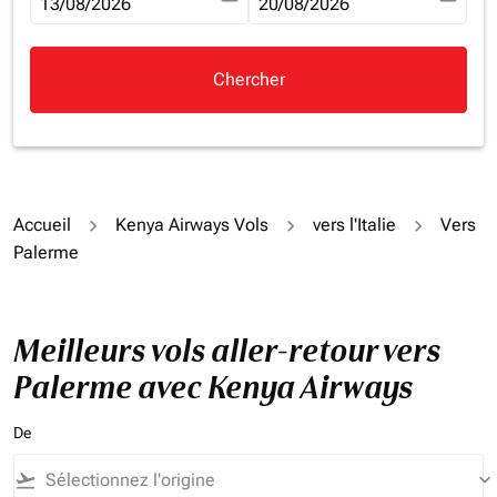
fc-booking-departure-date-aria-label
13/08/2026
fc-booking-return-date-aria-la
20/08/2026
Chercher
Accueil
Kenya Airways Vols
vers l'Italie
Vers
Palerme
Meilleurs vols aller-retour vers
Palerme avec Kenya Airways
De
flight_takeoff
keyboard_arrow_down