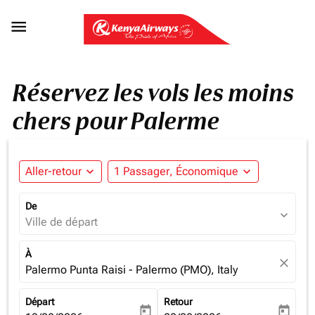

Réservez les vols les moins
chers pour Palerme
Aller-retour
expand_more
1 Passager, Économique
expand_more
De
expand_more
Ville de départ
À
close
Palermo Punta Raisi - Palermo (PMO), Italy
Départ
Retour
today
today