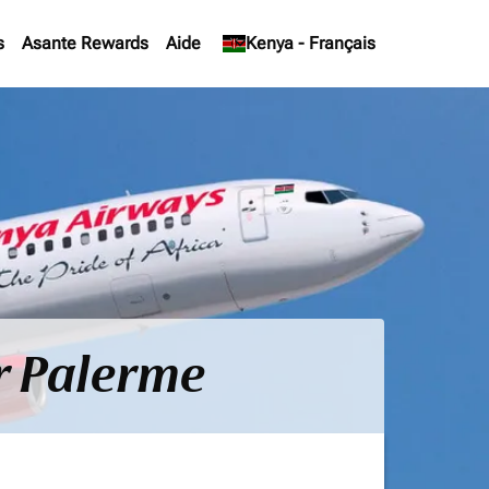
s
Asante Rewards
Aide
keyboard_arrow_down
Kenya
-
Français
ur Palerme