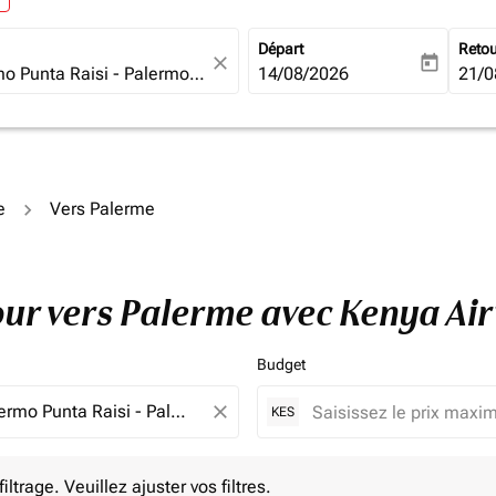
Départ
Reto
close
today
fc-booking-departure-date-ari
14/08/2026
fc-b
21/0
e
Vers Palerme
tour vers Palerme avec Kenya Ai
Budget
close
KES
e. Veuillez ajuster vos filtres.
ltrage. Veuillez ajuster vos filtres.