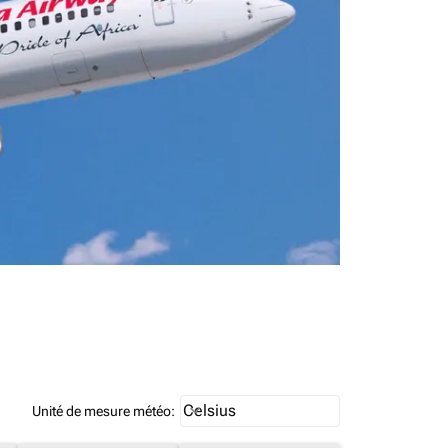
Weather unit option Celsius Select
Celsius
keyboard_arrow_down
Unité de mesure météo
: