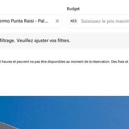
Budget
close
KES
e. Veuillez ajuster vos filtres.
ltrage. Veuillez ajuster vos filtres.
 48 heures et peuvent ne pas être disponibles au moment de la réservation.
Des frais e