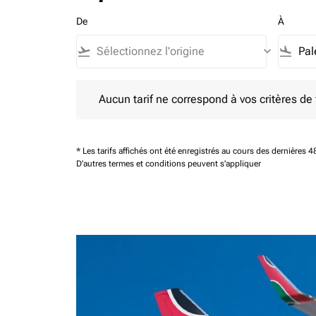
De
À
flight_takeoff
keyboard_arrow_down
flight_land
Aucun tarif ne correspond à vos critères de filtrag
Aucun tarif ne correspond à vos critères de fi
* Les tarifs affichés ont été enregistrés au cours des dernières
D'autres termes et conditions peuvent s'appliquer