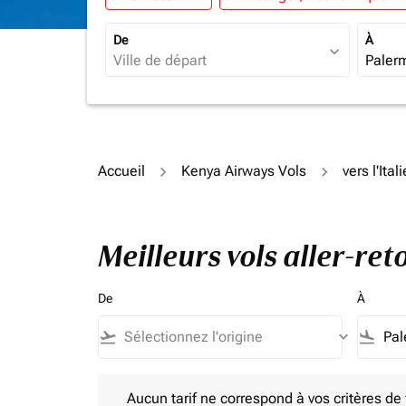
De
À
expand_more
Accueil
Kenya Airways Vols
vers l'Itali
Meilleurs vols aller-re
De
À
flight_takeoff
keyboard_arrow_down
flight_land
Aucun tarif ne correspond à vos critères de filtrag
Aucun tarif ne correspond à vos critères de fi