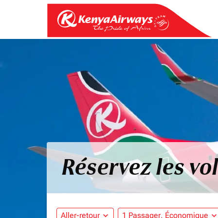
Réservez les vo
Aller-retour
expand_more
1 Passager, Économique
expand_mo