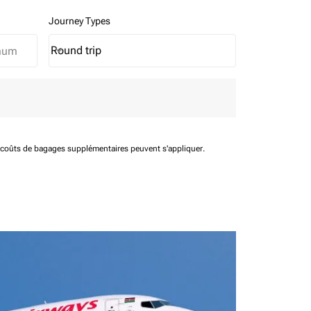
Journey Types
Round trip
keyboard_arrow_down
Journey Types option Round trip Selected
t coûts de bagages supplémentaires peuvent s'appliquer.