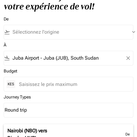
votre expérience de vol!
De
flight_takeoff
keyboard_arrow_down
À
flight_land
close
Budget
KES
Journey Types
Round trip
keyboard_arrow_down
Journey Types option Round trip Selected
Nairobi (NBO)
vers
De