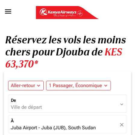

Réservez les vols les moins
chers pour Djouba de
KES
63,370*
Aller-retour
expand_more
1 Passager, Économique
expand_more
De
expand_more
Ville de départ
À
close
Juba Airport - Juba (JUB), South Sudan