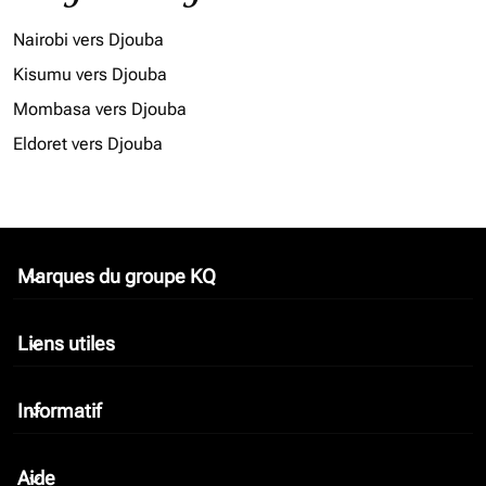
Nairobi vers Djouba
Kisumu vers Djouba
Mombasa vers Djouba
Eldoret vers Djouba
Marques du groupe KQ
keyboard_arrow_down
Liens utiles
keyboard_arrow_down
Informatif
keyboard_arrow_down
Aide
keyboard_arrow_down