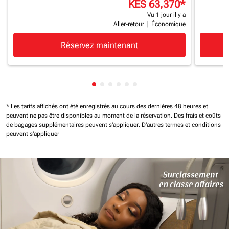
KES 63,370
*
Vu 1 jour il y a
Aller-retour
|
Économique
Réservez maintenant
Affichage de cmp-pagination-show
Affichage de cmp-pagination-sh
Affichage de cmp-pagination-
Affichage de cmp-paginatio
Affichage de cmp-paginat
Affichage de cmp-pagin
* Les tarifs affichés ont été enregistrés au cours des dernières 48 heures et
peuvent ne pas être disponibles au moment de la réservation.
Des frais et coûts
de bagages supplémentaires peuvent s'appliquer.
D'autres termes et conditions
peuvent s'appliquer