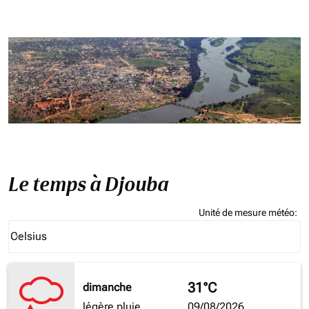
Le temps à Djouba
Unité de mesure météo
:
Weather unit option Celsius Selected
Celsius
keyboard_arrow_down
31°C
dimanche
légère pluie
09/08/2026