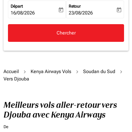
Départ
Retour
today
today
fc-booking-departure-date-aria-label
16/08/2026
fc-booking-return-date-aria-la
23/08/2026
Chercher
Accueil
Kenya Airways Vols
Soudan du Sud
Vers Djouba
Meilleurs vols aller-retour vers
Djouba avec Kenya Airways
De