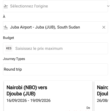
flight_takeoff
keyboard_arrow_down
À
flight_land
close
Budget
KES
Journey Types
Round trip
keyboard_arrow_down
Journey Types option Round trip Selected
Nairobi (NBO)
vers
Nairob
Djouba (JUB)
Djoub
16/09/2026 - 19/09/2026
26/08/2
De