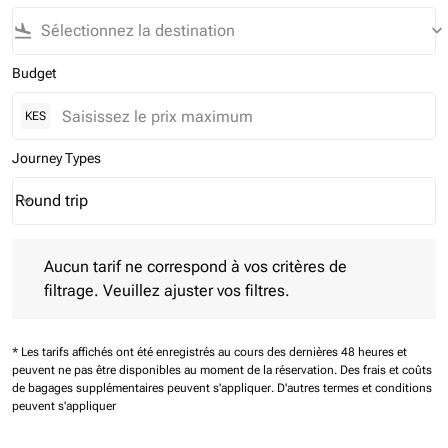
flight_land
keyboard_arrow_down
Budget
KES
Journey Types
Round trip
keyboard_arrow_down
Journey Types option Round trip Selected
Aucun tarif ne correspond à vos critères de filtrage. Veuillez aj
Aucun tarif ne correspond à vos critères de
filtrage. Veuillez ajuster vos filtres.
* Les tarifs affichés ont été enregistrés au cours des dernières 48 heures et
peuvent ne pas être disponibles au moment de la réservation.
Des frais et coûts
de bagages supplémentaires peuvent s'appliquer.
D'autres termes et conditions
peuvent s'appliquer