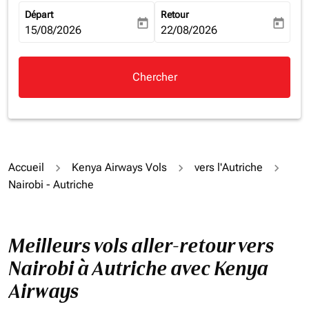
Départ
Retour
today
today
fc-booking-departure-date-aria-label
15/08/2026
fc-booking-return-date-aria-la
22/08/2026
Chercher
Accueil
Kenya Airways Vols
vers l'Autriche
Nairobi - Autriche
Meilleurs vols aller-retour vers
Nairobi à Autriche avec Kenya
Airways