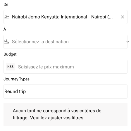
De
flight_takeoff
close
À
flight_land
keyboard_arrow_down
Budget
KES
Journey Types
Round trip
keyboard_arrow_down
Journey Types option Round trip Selected
Aucun tarif ne correspond à vos critères de filtrage. Veuillez aj
Aucun tarif ne correspond à vos critères de
filtrage. Veuillez ajuster vos filtres.