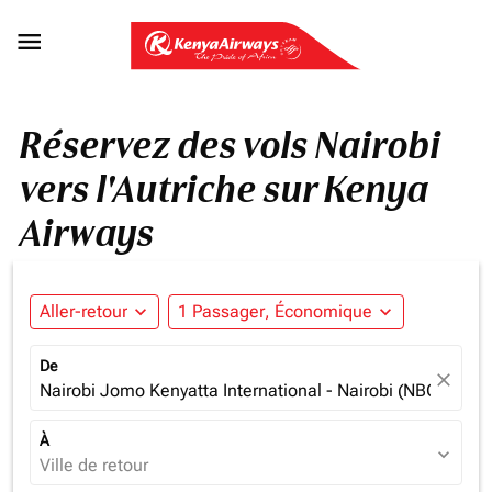

Réservez des vols Nairobi
vers l'Autriche sur Kenya
Airways
Aller-retour
expand_more
1 Passager, Économique
expand_more
De
close
Nairobi Jomo Kenyatta International - Nairobi (NBO), Ken
À
expand_more
Ville de retour