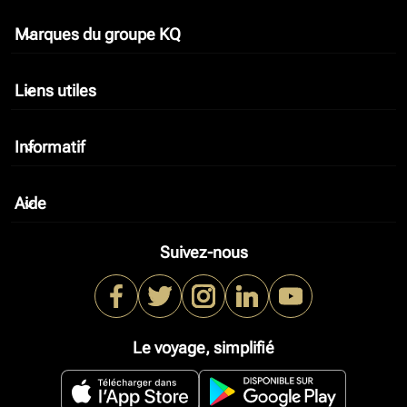
Marques du groupe KQ
keyboard_arrow_down
Liens utiles
keyboard_arrow_down
Informatif
keyboard_arrow_down
Aide
keyboard_arrow_down
Suivez-nous
Le voyage, simplifié