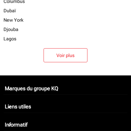
Columbus
Dubaï
New York
Djouba
Lagos
Voir plus
Marques du groupe KQ
keyboard_arrow_down
Liens utiles
keyboard_arrow_down
Informatif
keyboard_arrow_down