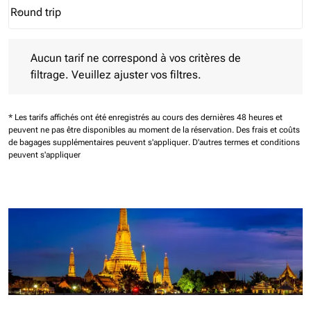
Round trip
keyboard_arrow_down
Journey Types option Round trip Selected
Aucun tarif ne correspond à vos critères de filtrage. Veuillez aj
Aucun tarif ne correspond à vos critères de
filtrage. Veuillez ajuster vos filtres.
* Les tarifs affichés ont été enregistrés au cours des dernières 48 heures et
peuvent ne pas être disponibles au moment de la réservation.
Des frais et coûts
de bagages supplémentaires peuvent s'appliquer.
D'autres termes et conditions
peuvent s'appliquer