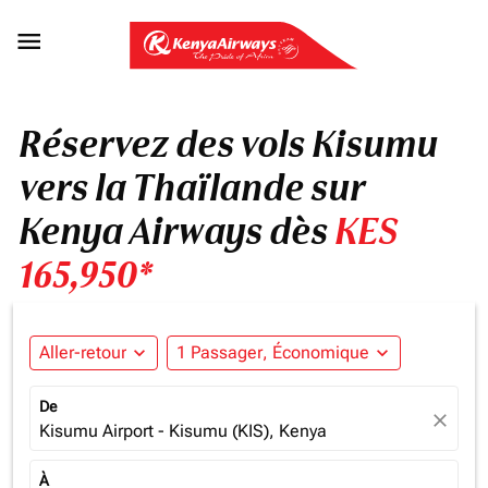

Réservez des vols Kisumu
vers la Thaïlande sur
Kenya Airways dès
KES
165,950*
Aller-retour
expand_more
1 Passager, Économique
expand_more
De
close
Kisumu Airport - Kisumu (KIS), Kenya
À