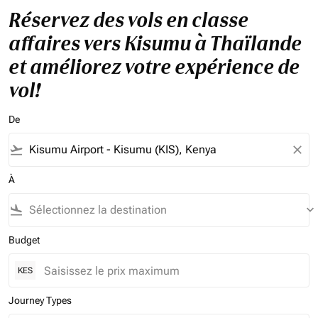
Réservez des vols en classe
affaires vers Kisumu à Thaïlande
et améliorez votre expérience de
vol!
De
flight_takeoff
close
À
flight_land
keyboard_arrow_down
Budget
KES
Journey Types