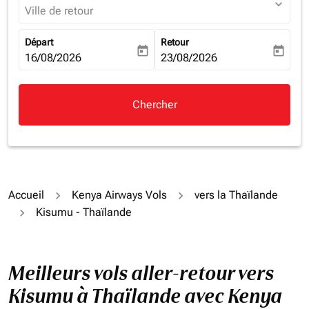
expand_more
Ville de retour
Départ
Retour
today
today
fc-booking-departure-date-aria-label
16/08/2026
fc-booking-return-date-aria-la
23/08/2026
Chercher
Accueil
Kenya Airways Vols
vers la Thaïlande
Kisumu - Thaïlande
Meilleurs vols aller-retour vers
Kisumu à Thaïlande avec Kenya