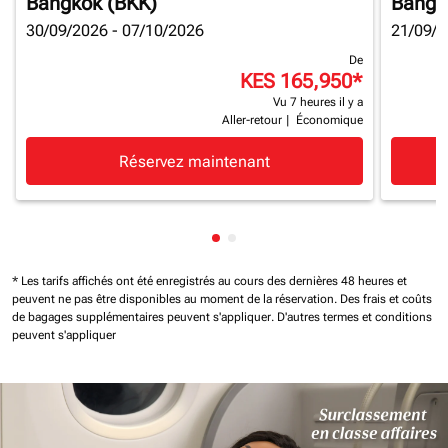
Bangkok (BKK)
Bangk
30/09/2026 - 07/10/2026
21/09/2
De
KES 165,950
*
Vu 7 heures il y a
Aller-retour
|
Économique
Réservez maintenant
Affichage de cmp-pagination-
Affichage de cmp-paginatio
* Les tarifs affichés ont été enregistrés au cours des dernières 48 heures et
peuvent ne pas être disponibles au moment de la réservation.
Des frais et coûts
de bagages supplémentaires peuvent s'appliquer.
D'autres termes et conditions
peuvent s'appliquer