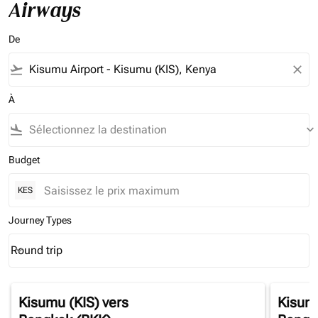
Airways
De
flight_takeoff
close
À
flight_land
keyboard_arrow_down
Budget
KES
Journey Types
Round trip
keyboard_arrow_down
Journey Types option Round trip Selected
Kisumu (KIS)
vers
Kisumu