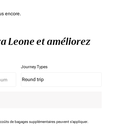
us encore.
rra Leone et améliorez
Journey Types
Round trip
keyboard_arrow_down
Journey Types option Round trip Selected
t coûts de bagages supplémentaires peuvent s'appliquer.