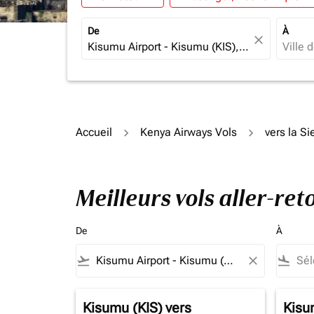
De
À
close
Accueil
Kenya Airways Vols
vers la S
Meilleurs vols aller-re
De
À
flight_takeoff
close
flight_land
Kisumu (KIS)
vers
Kisu