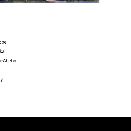
bbe
ka
s-Abeba
ey