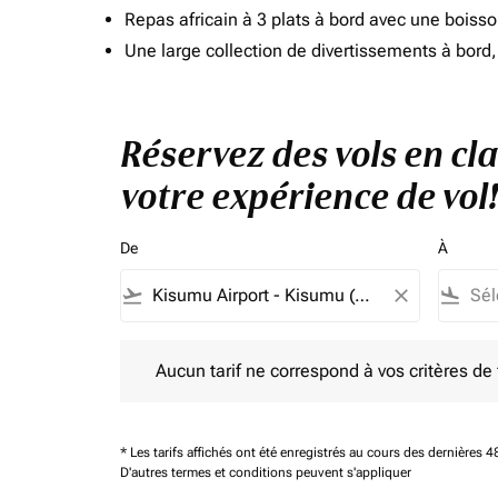
Repas africain à 3 plats à bord avec une boiss
Une large collection de divertissements à bor
Réservez des vols en cl
votre expérience de vol!
De
À
flight_takeoff
close
flight_land
Aucun tarif ne correspond à vos critères de filtrag
Aucun tarif ne correspond à vos critères de fi
* Les tarifs affichés ont été enregistrés au cours des dernières
D'autres termes et conditions peuvent s'appliquer