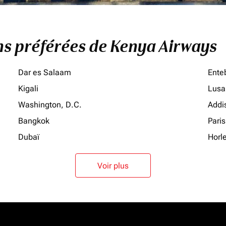
ons préférées de Kenya Airways
Dar es Salaam
Ente
Kigali
Lusa
Washington, D.C.
Addi
Bangkok
Paris
Dubaï
Horl
Voir plus