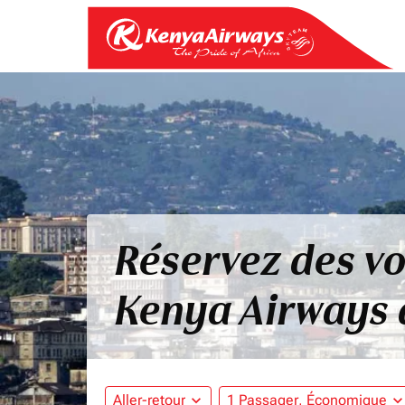
Réservez des vo
Kenya Airways
Aller-retour
expand_more
1 Passager, Économique
expand_mo