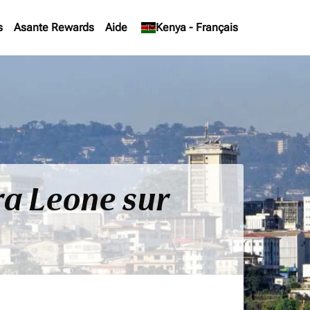
s
Asante Rewards
Aide
keyboard_arrow_down
Kenya
-
Français
ra Leone sur