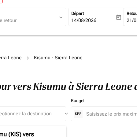
Départ
Reto
expand_more
today
fc-booking-departure-date-ari
14/08/2026
fc-b
21/0
ierra Leone
Kisumu - Sierra Leone
tour vers Kisumu à Sierra Leone
Budget
keyboard_arrow_down
KES
mu (KIS)
vers