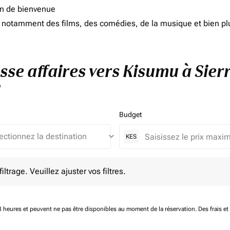
on de bienvenue
d, notamment des films, des comédies, de la musique et bien pl
asse affaires vers Kisumu à Sie
Budget
keyboard_arrow_down
KES
e. Veuillez ajuster vos filtres.
ltrage. Veuillez ajuster vos filtres.
 48 heures et peuvent ne pas être disponibles au moment de la réservation.
Des frais e