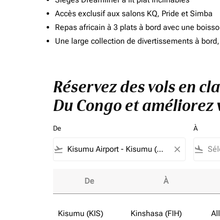
Accès exclusif aux salons KQ, Pride et Simba
Repas africain à 3 plats à bord avec une boiss
Une large collection de divertissements à bor
Réservez des vols en c
Du Congo et améliorez v
De
À
flight_takeoff
close
flight_land
De
À
Réservez des vols en classe affaires vers K
Kisumu (KIS)
Kinshasa (FIH)
Al