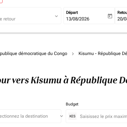
Départ
Reto
expand_more
today
fc-booking-departure-date-ari
13/08/2026
fc-b
20/0
épublique démocratique du Congo
Kisumu - République D
etour vers Kisumu à République
Budget
keyboard_arrow_down
KES