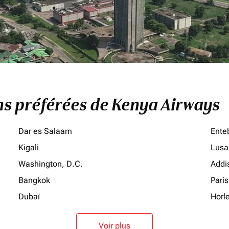
ons préférées de Kenya Airways
Dar es Salaam
Ente
Kigali
Lusa
Washington, D.C.
Addi
Bangkok
Paris
Dubaï
Horl
Voir plus