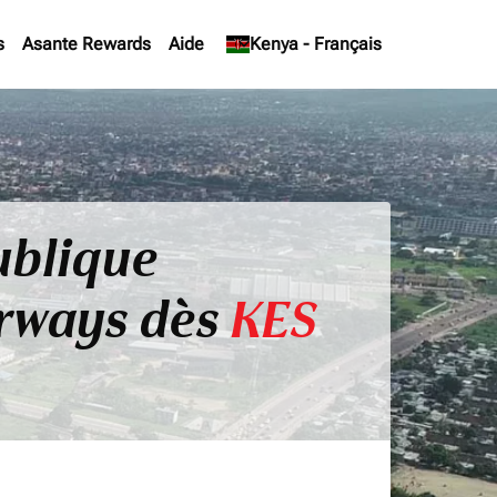
s
Asante Rewards
Aide
keyboard_arrow_down
Kenya
-
Français
ublique
irways dès
KES