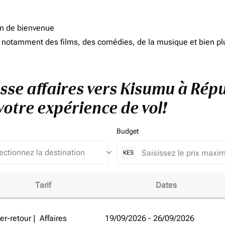
on de bienvenue
d, notamment des films, des comédies, de la musique et bien pl
lasse affaires vers Kisumu à Ré
otre expérience de vol!
Budget
keyboard_arrow_down
KES
Tarif
Dates
isumu à République Démocratique Du Congo et améliorez votr
ler-retour
|
Affaires
19/09/2026 - 26/09/2026