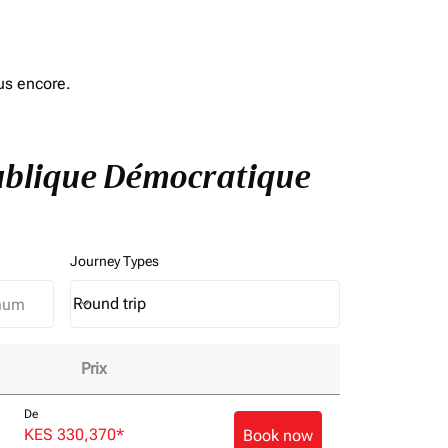
us encore.
publique Démocratique
Journey Types
Round trip
keyboard_arrow_down
Journey Types option Round trip Selected
Prix
e expérience de vol!
De
KES 330,370
*
Book now