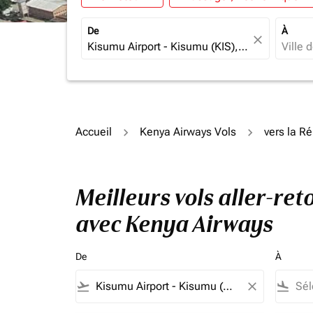
De
À
close
Accueil
Kenya Airways Vols
vers la R
Meilleurs vols aller-r
avec Kenya Airways
De
À
flight_takeoff
close
flight_land