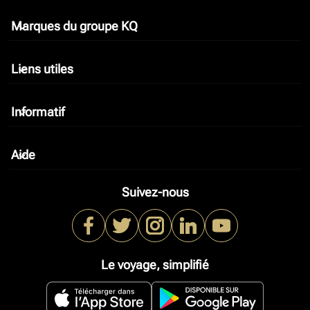
Marques du groupe KQ
keyboard_arrow_down
Liens utiles
keyboard_arrow_down
Informatif
keyboard_arrow_down
Aide
keyboard_arrow_down
Suivez-nous
Le voyage, simplifié