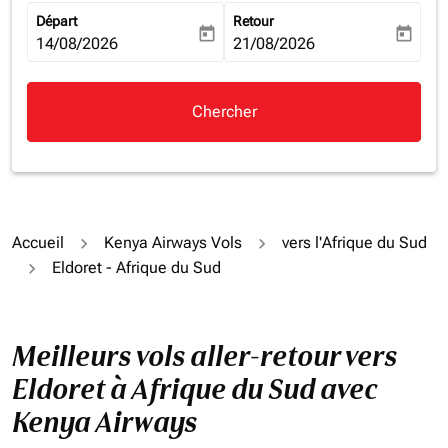
Départ
Retour
today
today
fc-booking-departure-date-aria-label
14/08/2026
fc-booking-return-date-aria-la
21/08/2026
Chercher
Accueil
Kenya Airways Vols
vers l'Afrique du Sud
Eldoret - Afrique du Sud
Meilleurs vols aller-retour vers
Eldoret à Afrique du Sud avec
Kenya Airways