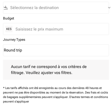
flight_land
keyboard_arrow_down
Budget
KES
Journey Types
Round trip
keyboard_arrow_down
Journey Types option Round trip Selected
Aucun tarif ne correspond à vos critères de filtrage. Veuillez aj
Aucun tarif ne correspond à vos critères de
filtrage. Veuillez ajuster vos filtres.
* Les tarifs affichés ont été enregistrés au cours des dernières 48 heures et
peuvent ne pas être disponibles au moment de la réservation.
Des frais et coûts
de bagages supplémentaires peuvent s'appliquer.
D'autres termes et conditions
peuvent s'appliquer