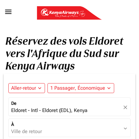

Réservez des vols Eldoret
vers l'Afrique du Sud sur
Kenya Airways
Aller-retour
expand_more
1 Passager, Économique
expand_more
De
close
Eldoret - Intl - Eldoret (EDL), Kenya
À
expand_more
Ville de retour