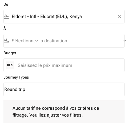
De
flight_takeoff
close
À
flight_land
keyboard_arrow_down
Budget
KES
Journey Types
Round trip
keyboard_arrow_down
Journey Types option Round trip Selected
Aucun tarif ne correspond à vos critères de filtrage. Veuillez aj
Aucun tarif ne correspond à vos critères de
filtrage. Veuillez ajuster vos filtres.