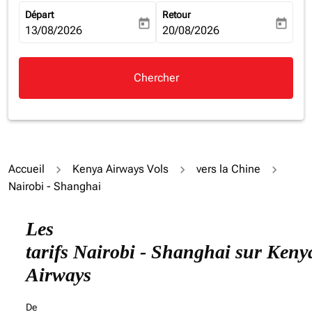
Départ
Retour
today
today
fc-booking-departure-date-aria-label
13/08/2026
fc-booking-return-date-aria-la
20/08/2026
Chercher
Accueil
Kenya Airways Vols
vers la Chine
Nairobi - Shanghai
Essayez de mettre à jour votre itinéraire (origine et/ou
Les
tarifs Nairobi - Shanghai sur Keny
Airways
De