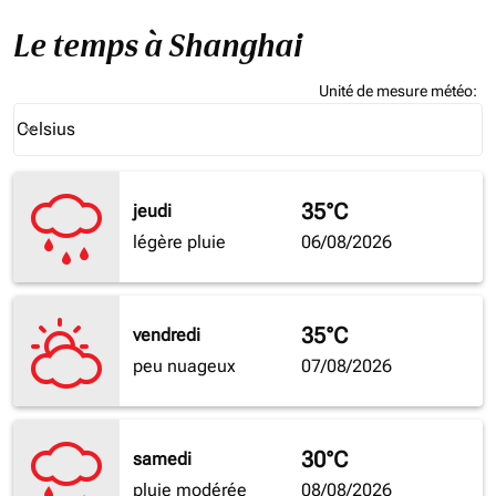
Le temps à Shanghai
Unité de mesure météo
:
Weather unit option Celsius Selected
Celsius
keyboard_arrow_down
35°C
jeudi
légère pluie
06/08/2026
35°C
vendredi
peu nuageux
07/08/2026
30°C
samedi
pluie modérée
08/08/2026