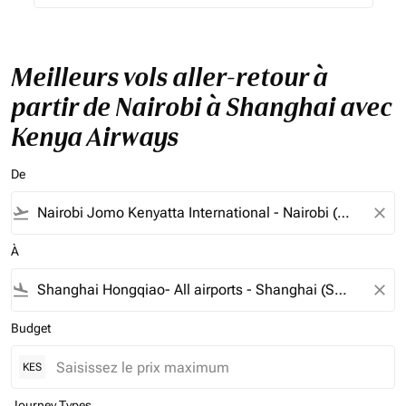
Meilleurs vols aller-retour à
partir de Nairobi à Shanghai avec
Kenya Airways
De
flight_takeoff
close
À
flight_land
close
Budget
KES
Journey Types