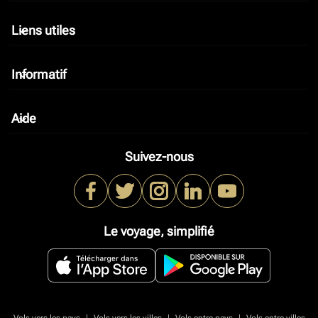
Liens utiles
keyboard_arrow_down
Informatif
keyboard_arrow_down
Aide
keyboard_arrow_down
Suivez-nous
Le voyage, simplifié
|
|
|