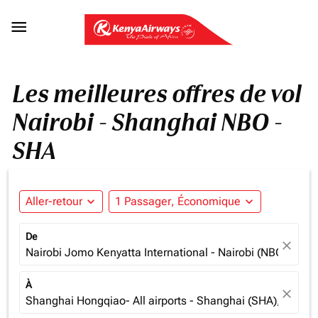

Les meilleures offres de vol
Nairobi - Shanghai NBO -
SHA
Aller-retour
expand_more
1 Passager, Économique
expand_more
De
close
Nairobi Jomo Kenyatta International - Nairobi (NBO), Ken
À
close
Shanghai Hongqiao- All airports - Shanghai (SHA), China