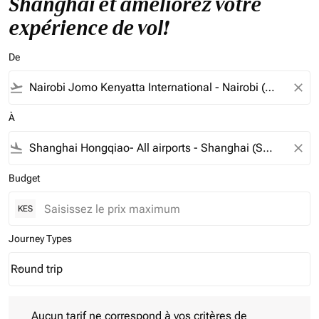
Shanghai et améliorez votre
expérience de vol!
De
flight_takeoff
close
À
flight_land
close
Budget
KES
Journey Types
Round trip
keyboard_arrow_down
Journey Types option Round trip Selected
Aucun tarif ne correspond à vos critères de filtrage. Veuillez aj
Aucun tarif ne correspond à vos critères de