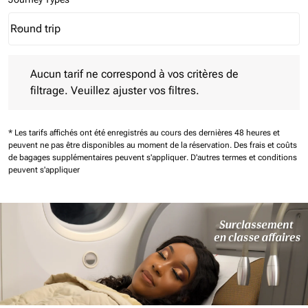
Round trip
keyboard_arrow_down
Journey Types option Round trip Selected
Aucun tarif ne correspond à vos critères de filtrage. Veuillez aj
Aucun tarif ne correspond à vos critères de
filtrage. Veuillez ajuster vos filtres.
* Les tarifs affichés ont été enregistrés au cours des dernières 48 heures et
peuvent ne pas être disponibles au moment de la réservation.
Des frais et coûts
de bagages supplémentaires peuvent s'appliquer.
D'autres termes et conditions
peuvent s'appliquer