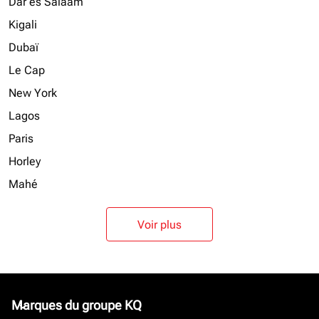
Dar es Salaam
Kigali
Dubaï
Le Cap
New York
Lagos
Paris
Horley
Mahé
Voir plus
Marques du groupe KQ
keyboard_arrow_down