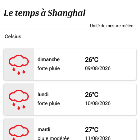
Le temps à Shanghai
Unité de mesure météo
:
Weather unit option Celsius Selected
Celsius
keyboard_arrow_down
26°C
dimanche
forte pluie
09/08/2026
26°C
lundi
forte pluie
10/08/2026
27°C
mardi
pluie modérée
11/08/2026