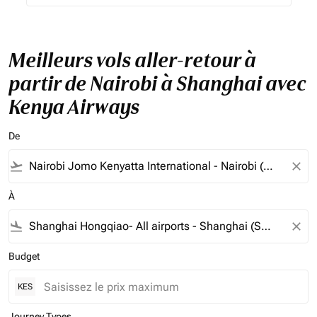
Meilleurs vols aller-retour à
partir de Nairobi à Shanghai avec
Kenya Airways
De
flight_takeoff
close
À
flight_land
close
Budget
KES
Journey Types