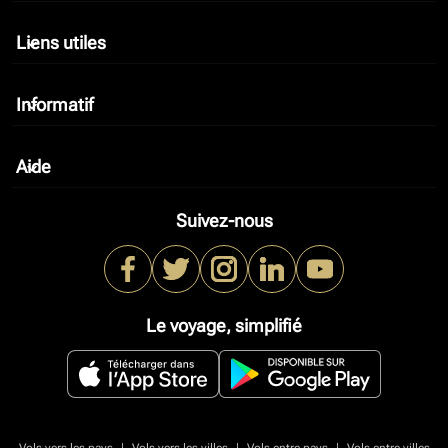
Liens utiles
keyboard_arrow_down
Informatif
keyboard_arrow_down
Aide
keyboard_arrow_down
Suivez-nous
Le voyage, simplifié
|
|
|