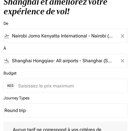
Shanghai et améliorez votre
expérience de vol!
De
flight_takeoff
close
À
flight_land
close
Budget
KES
Journey Types
Round trip
keyboard_arrow_down
Journey Types option Round trip Selected
Aucun tarif ne correspond à vos critères de filtrage. Veuillez aj
Aucun tarif ne correspond à vos critères de