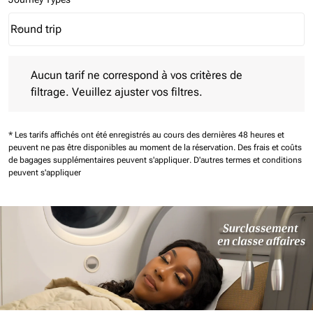
Round trip
keyboard_arrow_down
Journey Types option Round trip Selected
Aucun tarif ne correspond à vos critères de filtrage. Veuillez aj
Aucun tarif ne correspond à vos critères de
filtrage. Veuillez ajuster vos filtres.
* Les tarifs affichés ont été enregistrés au cours des dernières 48 heures et
peuvent ne pas être disponibles au moment de la réservation.
Des frais et coûts
de bagages supplémentaires peuvent s'appliquer.
D'autres termes et conditions
peuvent s'appliquer