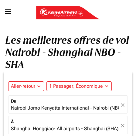

Les meilleures offres de vol
Nairobi - Shanghai NBO -
SHA
Aller-retour
expand_more
1 Passager, Économique
expand_more
De
close
Nairobi Jomo Kenyatta International - Nairobi (NBO), Ken
À
close
Shanghai Hongqiao- All airports - Shanghai (SHA), China