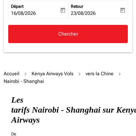
Départ
Retour
today
today
fc-booking-departure-date-aria-label
16/08/2026
fc-booking-return-date-aria-la
23/08/2026
Chercher
Accueil
Kenya Airways Vols
vers la Chine
Nairobi - Shanghai
Essayez de mettre à jour votre itinéraire (origine et/ou
Les
tarifs Nairobi - Shanghai sur Keny
Airways
De