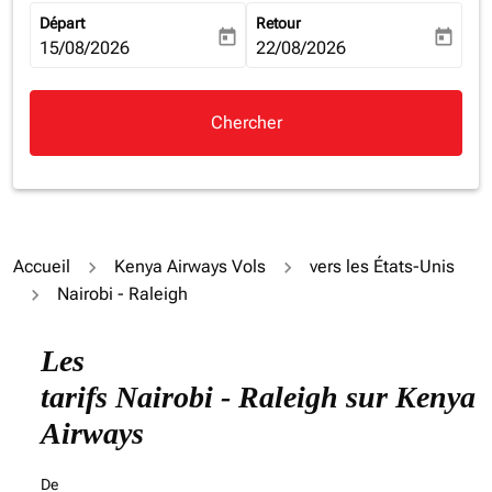
Départ
Retour
today
today
fc-booking-departure-date-aria-label
15/08/2026
fc-booking-return-date-aria-la
22/08/2026
Chercher
Accueil
Kenya Airways Vols
vers les États-Unis
Nairobi - Raleigh
Les
tarifs Nairobi - Raleigh sur Kenya
Airways
De