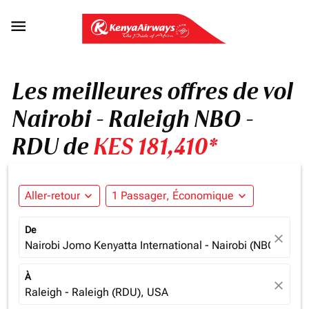

Les meilleures offres de vol
Nairobi - Raleigh NBO -
RDU de
KES 181,410*
Aller-retour
expand_more
1 Passager, Économique
expand_more
De
close
Nairobi Jomo Kenyatta International - Nairobi (NBO), Ken
À
close
Raleigh - Raleigh (RDU), USA