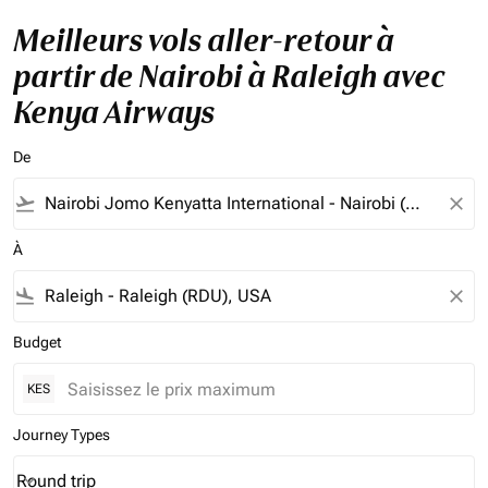
Meilleurs vols aller-retour à
partir de Nairobi à Raleigh avec
Kenya Airways
De
flight_takeoff
close
À
flight_land
close
Budget
KES
Journey Types
Round trip
keyboard_arrow_down