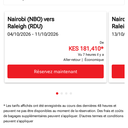
Journey Types option Round trip Selected
Nairobi (NBO)
vers
Nairob
Raleigh (RDU)
Raleig
04/10/2026 - 11/10/2026
13/10/2
De
KES 181,410
*
Vu 7 heures il y a
Aller-retour
|
Économique
Réservez maintenant
Affichage de cmp-pagination-sh
Affichage de cmp-pagination-
Affichage de cmp-paginatio
Affichage de cmp-paginat
* Les tarifs affichés ont été enregistrés au cours des dernières 48 heures et
peuvent ne pas être disponibles au moment de la réservation.
Des frais et coûts
de bagages supplémentaires peuvent s'appliquer.
D'autres termes et conditions
peuvent s'appliquer