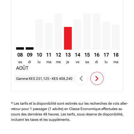
NBO–RDU: cmp-view-offers-disclaimer. Trouver des o
NBO–RDU: cmp-view-offers-disclaimer. Trouver d
NBO–RDU, 10/08/2026 – 17/08/2026: A parti
NBO–RDU, 11/08/2026 – 18/08/2026: A p
NBO–RDU, 12/08/2026 – 19/08/2026:
NBO–RDU, 13/08/2026 – 20/08/2
NBO–RDU, 14/08/2026 – 21/
NBO–RDU, 15/08/2026 –
NBO–RDU, 16/08/20
NBO–RDU, 17/0
NBO–RDU, 
NBO–R
N
08
09
10
11
12
13
14
15
16
17
18
19
sa
di
lu
ma
me
je
ve
sa
di
lu
ma
me
AOÛT
chevron_left
chevron_right
Gamme
KES 231,125
-
KES 408,240
* Les tarifs et la disponibilité sont estimés sur les recherches de vols aller-
retour pour 1 passager (1 adulte) en Classe Economique effectuées au
cours des dernières 48 heures. Les tarifs, sous réserve de disponibilité,
incluent les taxes et les suppléments.