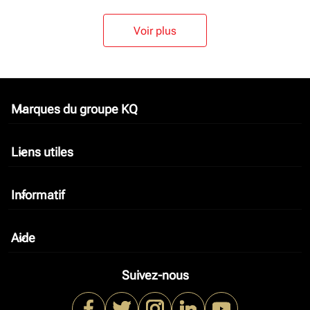
Voir plus
Marques du groupe KQ
keyboard_arrow_down
Liens utiles
keyboard_arrow_down
Informatif
keyboard_arrow_down
Aide
keyboard_arrow_down
Suivez-nous