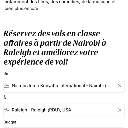
notamment des films, des comédies, de la musique et
bien plus encore.
Réservez des vols en classe
affaires à partir de Nairobi à
Raleigh et améliorez votre
expérience de vol!
De
flight_takeoff
close
À
flight_land
close
Budget