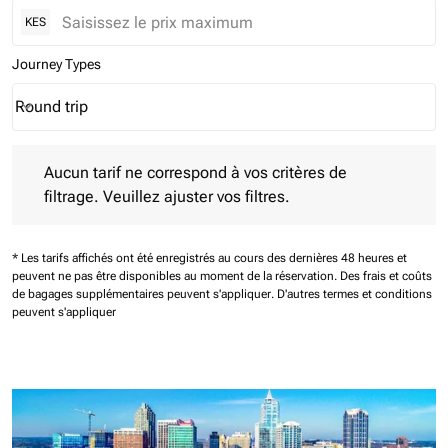
KES
Journey Types
Round trip
keyboard_arrow_down
Journey Types option Round trip Selected
Aucun tarif ne correspond à vos critères de filtrage. Veuillez aj
Aucun tarif ne correspond à vos critères de
filtrage. Veuillez ajuster vos filtres.
* Les tarifs affichés ont été enregistrés au cours des dernières 48 heures et
peuvent ne pas être disponibles au moment de la réservation.
Des frais et coûts
de bagages supplémentaires peuvent s'appliquer.
D'autres termes et conditions
peuvent s'appliquer