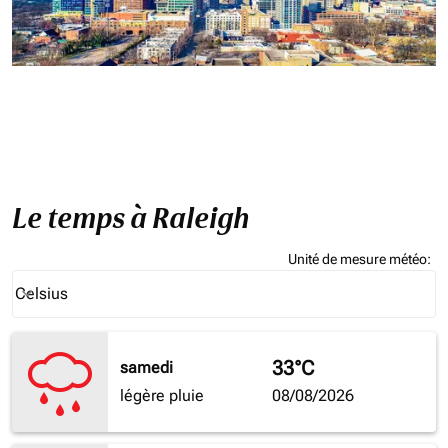
Le temps à Raleigh
Unité de mesure météo
:
Weather unit option Celsius Selected
Celsius
keyboard_arrow_down
33°C
samedi
légère pluie
08/08/2026