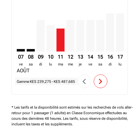
NBO–RDU: cmp-view-offers-disclaimer. Trouver des o
NBO–RDU: cmp-view-offers-disclaimer. Trouver d
NBO–RDU, 09/08/2026 – 16/08/2026: A parti
NBO–RDU, 10/08/2026 – 17/08/2026: A p
NBO–RDU, 11/08/2026 – 18/08/2026:
NBO–RDU, 12/08/2026 – 19/08/2
NBO–RDU, 13/08/2026 – 20/
NBO–RDU, 14/08/2026 –
NBO–RDU, 15/08/20
NBO–RDU, 16/0
NBO–RDU, 
NBO–R
N
07
08
09
10
11
12
13
14
15
16
17
18
ve
sa
di
lu
ma
me
je
ve
sa
di
lu
ma
AOÛT
chevron_left
chevron_right
Gamme
KES 239,275
-
KES 487,685
* Les tarifs et la disponibilité sont estimés sur les recherches de vols aller-
retour pour 1 passager (1 adulte) en Classe Economique effectuées au
cours des dernières 48 heures. Les tarifs, sous réserve de disponibilité,
incluent les taxes et les suppléments.