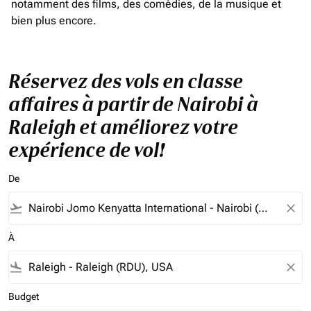
notamment des films, des comédies, de la musique et
bien plus encore.
Réservez des vols en classe
affaires à partir de Nairobi à
Raleigh et améliorez votre
expérience de vol!
De
flight_takeoff
close
À
flight_land
close
Budget