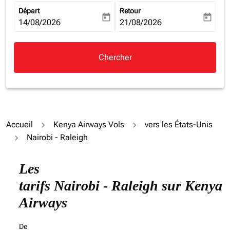
Départ
Retour
today
today
fc-booking-departure-date-aria-label
14/08/2026
fc-booking-return-date-aria-la
21/08/2026
Chercher
Accueil
Kenya Airways Vols
vers les États-Unis
Nairobi - Raleigh
Les
tarifs Nairobi - Raleigh sur Kenya
Airways
De