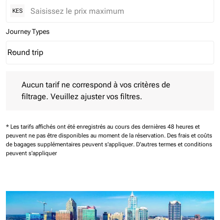
KES
Journey Types
Round trip
keyboard_arrow_down
Journey Types option Round trip Selected
Aucun tarif ne correspond à vos critères de filtrage. Veuillez aj
Aucun tarif ne correspond à vos critères de
filtrage. Veuillez ajuster vos filtres.
* Les tarifs affichés ont été enregistrés au cours des dernières 48 heures et
peuvent ne pas être disponibles au moment de la réservation.
Des frais et coûts
de bagages supplémentaires peuvent s'appliquer.
D'autres termes et conditions
peuvent s'appliquer