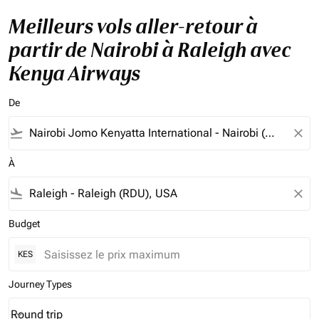
Meilleurs vols aller-retour à
partir de Nairobi à Raleigh avec
Kenya Airways
De
flight_takeoff
close
À
flight_land
close
Budget
KES
Journey Types
Round trip
keyboard_arrow_down