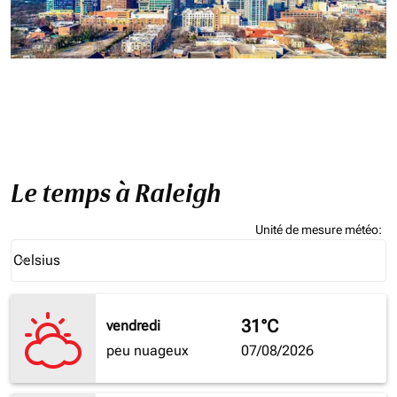
Le temps à Raleigh
Unité de mesure météo
:
Weather unit option Celsius Selected
Celsius
keyboard_arrow_down
31°C
vendredi
peu nuageux
07/08/2026