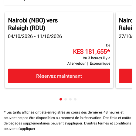
Journey Types option Round trip Selected
Nairobi (NBO)
vers
Nairob
Raleigh (RDU)
Raleig
04/10/2026 - 11/10/2026
27/10/2
De
KES 181,655
*
Vu 3 heures il y a
Aller-retour
|
Économique
Réservez maintenant
Affichage de cmp-pagination-sh
Affichage de cmp-pagination-
Affichage de cmp-paginatio
Affichage de cmp-paginat
* Les tarifs affichés ont été enregistrés au cours des dernières 48 heures et
peuvent ne pas être disponibles au moment de la réservation.
Des frais et coûts
de bagages supplémentaires peuvent s'appliquer.
D'autres termes et conditions
peuvent s'appliquer