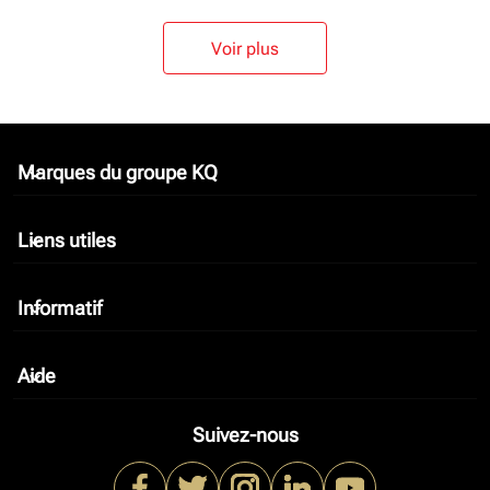
Voir plus
Marques du groupe KQ
keyboard_arrow_down
Liens utiles
keyboard_arrow_down
Informatif
keyboard_arrow_down
Aide
keyboard_arrow_down
Suivez-nous