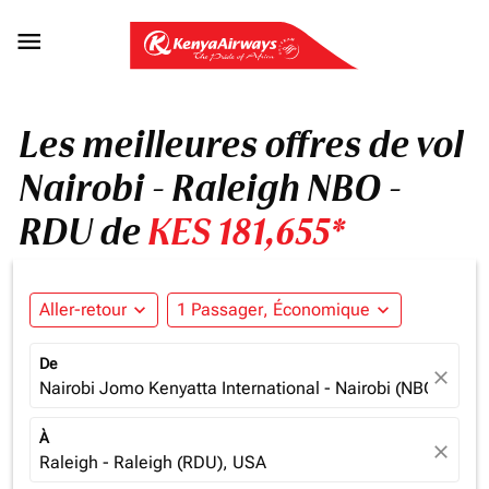

Les meilleures offres de vol
Nairobi - Raleigh NBO -
RDU de
KES 181,655*
Aller-retour
expand_more
1 Passager, Économique
expand_more
De
close
Nairobi Jomo Kenyatta International - Nairobi (NBO), Ken
À
close
Raleigh - Raleigh (RDU), USA