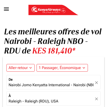

Les meilleures offres de vol
Nairobi - Raleigh NBO -
RDU de
KES 181,410*
Aller-retour
expand_more
1 Passager, Économique
expand_more
De
close
Nairobi Jomo Kenyatta International - Nairobi (NBO), Ken
À
close
Raleigh - Raleigh (RDU), USA