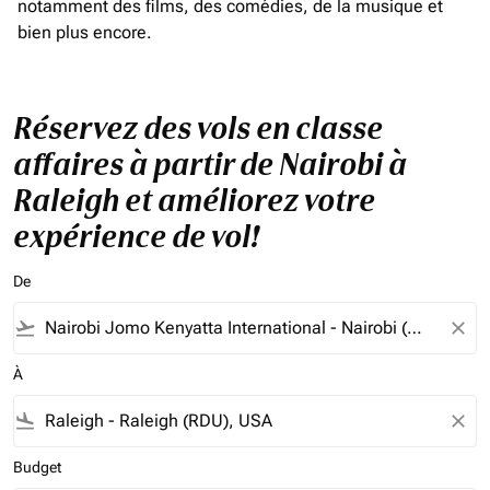
notamment des films, des comédies, de la musique et
bien plus encore.
Réservez des vols en classe
affaires à partir de Nairobi à
Raleigh et améliorez votre
expérience de vol!
De
flight_takeoff
close
À
flight_land
close
Budget