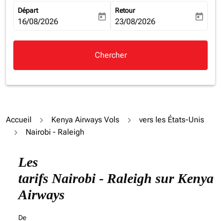
Départ
Retour
today
today
fc-booking-departure-date-aria-label
16/08/2026
fc-booking-return-date-aria-la
23/08/2026
Chercher
Accueil
Kenya Airways Vols
vers les États-Unis
Nairobi - Raleigh
Les
tarifs Nairobi - Raleigh sur Kenya
Airways
De