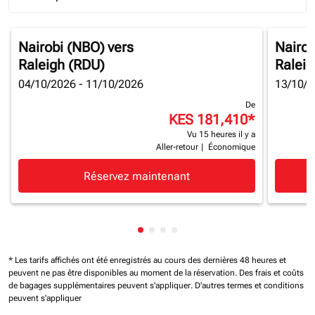
Journey Types option Round trip Selected
Nairobi (NBO)
vers
Nairob
Raleigh (RDU)
Raleig
04/10/2026 - 11/10/2026
13/10/2
De
KES 181,410
*
Vu 15 heures il y a
Aller-retour
|
Économique
Réservez maintenant
Affichage de cmp-pagination-sh
Affichage de cmp-pagination-
Affichage de cmp-paginatio
Affichage de cmp-paginat
* Les tarifs affichés ont été enregistrés au cours des dernières 48 heures et
peuvent ne pas être disponibles au moment de la réservation.
Des frais et coûts
de bagages supplémentaires peuvent s'appliquer.
D'autres termes et conditions
peuvent s'appliquer