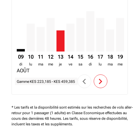
NBO–RDU: cmp-view-offers-disclaimer. Trouver des o
NBO–RDU, 10/08/2026 – 17/08/2026: A partir de
NBO–RDU, 11/08/2026 – 18/08/2026: A parti
NBO–RDU, 12/08/2026 – 19/08/2026: A p
NBO–RDU, 13/08/2026 – 20/08/2026:
NBO–RDU, 14/08/2026 – 21/08/2
NBO–RDU, 15/08/2026 – 22/
NBO–RDU, 16/08/2026 –
NBO–RDU, 17/08/20
NBO–RDU, 18/0
NBO–RDU, 
NBO–R
N
09
10
11
12
13
14
15
16
17
18
19
20
di
lu
ma
me
je
ve
sa
di
lu
ma
me
je
AOÛT
chevron_left
chevron_right
Gamme
KES 223,185
-
KES 459,385
* Les tarifs et la disponibilité sont estimés sur les recherches de vols aller-
retour pour 1 passager (1 adulte) en Classe Economique effectuées au
cours des dernières 48 heures. Les tarifs, sous réserve de disponibilité,
incluent les taxes et les suppléments.