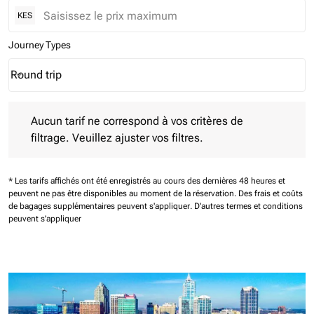
KES
Journey Types
Round trip
keyboard_arrow_down
Journey Types option Round trip Selected
Aucun tarif ne correspond à vos critères de filtrage. Veuillez aj
Aucun tarif ne correspond à vos critères de
filtrage. Veuillez ajuster vos filtres.
* Les tarifs affichés ont été enregistrés au cours des dernières 48 heures et
peuvent ne pas être disponibles au moment de la réservation.
Des frais et coûts
de bagages supplémentaires peuvent s'appliquer.
D'autres termes et conditions
peuvent s'appliquer