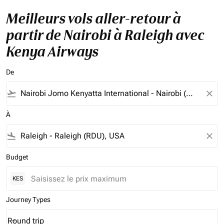
Meilleurs vols aller-retour à
partir de Nairobi à Raleigh avec
Kenya Airways
De
flight_takeoff
close
À
flight_land
close
Budget
KES
Journey Types
Round trip
keyboard_arrow_down