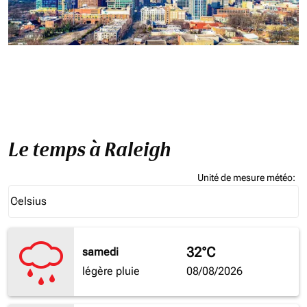
Le temps à Raleigh
Unité de mesure météo
:
Weather unit option Celsius Selected
Celsius
keyboard_arrow_down
32°C
samedi
légère pluie
08/08/2026