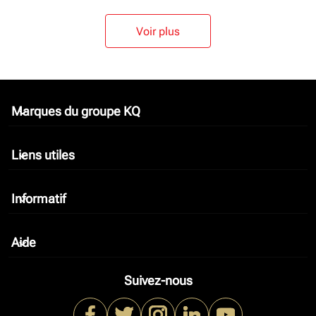
Voir plus
Marques du groupe KQ
keyboard_arrow_down
Liens utiles
keyboard_arrow_down
Informatif
keyboard_arrow_down
Aide
keyboard_arrow_down
Suivez-nous