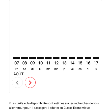
Displaying fares for août-2026
NBO–PLZ: cmp-view-offers-disclaimer. Trouver des o
NBO–PLZ: cmp-view-offers-disclaimer. Trouver d
NBO–PLZ: cmp-view-offers-disclaimer. Trouv
NBO–PLZ: cmp-view-offers-disclaimer. T
NBO–PLZ: cmp-view-offers-disclaime
NBO–PLZ: cmp-view-offers-discl
NBO–PLZ: cmp-view-offers-d
NBO–PLZ: cmp-view-offe
NBO–PLZ: cmp-view
NBO–PLZ: cmp-
NBO–PLZ: 
NBO–P
N
07
08
09
10
11
12
13
14
15
16
17
18
ve
sa
di
lu
ma
me
je
ve
sa
di
lu
ma
AOÛT
chevron_left
chevron_right
* Les tarifs et la disponibilité sont estimés sur les recherches de vols
aller-retour pour 1 passager (1 adulte) en Classe Economique