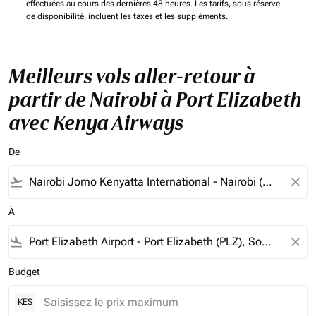
effectuées au cours des dernières 48 heures. Les tarifs, sous réserve
de disponibilité, incluent les taxes et les suppléments.
Meilleurs vols aller-retour à
partir de Nairobi à Port Elizabeth
avec Kenya Airways
De
flight_takeoff
close
À
flight_land
close
Budget
KES