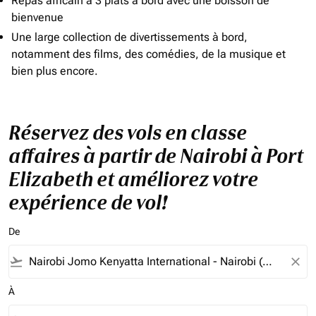
Repas africain à 3 plats à bord avec une boisson de
bienvenue
Une large collection de divertissements à bord,
notamment des films, des comédies, de la musique et
bien plus encore.
Réservez des vols en classe
affaires à partir de Nairobi à Port
Elizabeth et améliorez votre
expérience de vol!
De
flight_takeoff
close
À