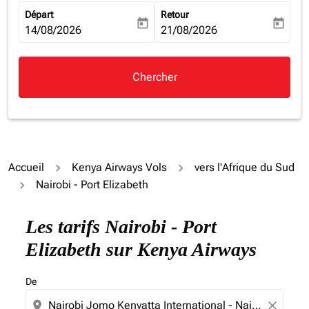
Départ
Retour
today
today
fc-booking-departure-date-aria-label
14/08/2026
fc-booking-return-date-aria-la
21/08/2026
Chercher
Accueil
Kenya Airways Vols
vers l'Afrique du Sud
Nairobi - Port Elizabeth
Essayez un autre mois ou modifiez les jours ci-dessous
Les tarifs Nairobi - Port
Elizabeth sur Kenya Airways
De
location_on
close