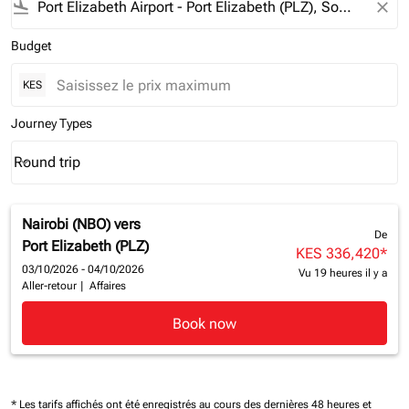
flight_land
close
Budget
KES
Journey Types
Round trip
keyboard_arrow_down
Journey Types option Round trip Selected
Nairobi (NBO)
vers
De
Port Elizabeth (PLZ)
KES 336,420
*
03/10/2026 - 04/10/2026
Vu 19 heures il y a
Aller-retour
|
Affaires
Book now
* Les tarifs affichés ont été enregistrés au cours des dernières 48 heures et