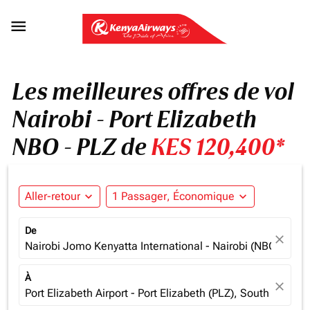

Les meilleures offres de vol
Nairobi - Port Elizabeth
NBO - PLZ de
KES 120,400*
Aller-retour
expand_more
1 Passager, Économique
expand_more
De
close
Nairobi Jomo Kenyatta International - Nairobi (NBO), Ken
À
close
Port Elizabeth Airport - Port Elizabeth (PLZ), South Africa