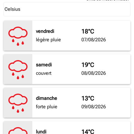
Weather unit option Celsius Selected
Celsius
keyboard_arrow_down
18°C
vendredi
légère pluie
07/08/2026
19°C
samedi
couvert
08/08/2026
13°C
dimanche
forte pluie
09/08/2026
14°C
lundi