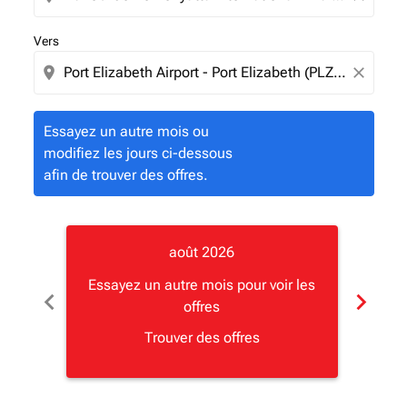
Vers
location_on
close
Essayez un autre mois ou
modifiez les jours ci-dessous
afin de trouver des offres.
août 2026
Essayez un autre mois pour voir les
Essay
chevron_left
chevron_right
offres
Trouver des offres