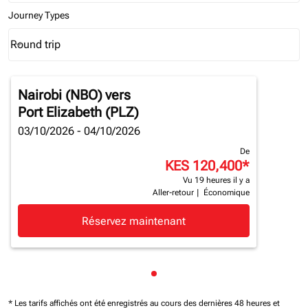
Journey Types
Round trip
keyboard_arrow_down
Journey Types option Round trip Selected
Nairobi (NBO)
vers
Port Elizabeth (PLZ)
03/10/2026 - 04/10/2026
De
KES 120,400
*
Vu 19 heures il y a
Aller-retour
|
Économique
Réservez maintenant
Affichage de cmp-pagination
* Les tarifs affichés ont été enregistrés au cours des dernières 48 heures et