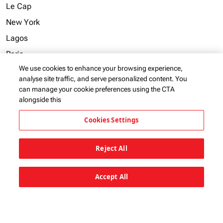
Le Cap
New York
Lagos
Paris
We use cookies to enhance your browsing experience,
Horley
analyse site traffic, and serve personalized content. You
Mahé
can manage your cookie preferences using the CTA
alongside this
Voir plus
Cookies Settings
Reject All
Marques du groupe KQ
keyboard_arrow_down
Accept All
Liens utiles
keyboard_arrow_down