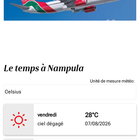
Le temps à Nampula
Unité de mesure météo
:
Weather unit option Celsius Selected
Celsius
keyboard_arrow_down
28°C
vendredi
ciel dégagé
07/08/2026