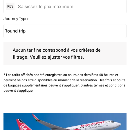
KES
Journey Types
Round trip
keyboard_arrow_down
Journey Types option Round trip Selected
Aucun tarif ne correspond à vos critères de filtrage. Veuillez aj
Aucun tarif ne correspond à vos critères de
filtrage. Veuillez ajuster vos filtres.
* Les tarifs affichés ont été enregistrés au cours des dernières 48 heures et
peuvent ne pas être disponibles au moment de la réservation.
Des frais et coûts
de bagages supplémentaires peuvent s'appliquer.
D'autres termes et conditions
peuvent s'appliquer