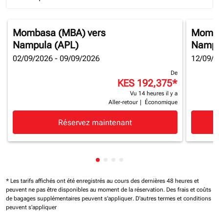
Journey Types option Round trip Selected
Mombasa (MBA)
vers
Momba
Nampula (APL)
Nampu
02/09/2026 - 09/09/2026
12/09/2
De
KES 192,375
*
Vu 14 heures il y a
Aller-retour
|
Économique
Réservez maintenant
Affichage de cmp-pagination-sh
Affichage de cmp-pagination-
Affichage de cmp-paginatio
Affichage de cmp-paginat
* Les tarifs affichés ont été enregistrés au cours des dernières 48 heures et
peuvent ne pas être disponibles au moment de la réservation.
Des frais et coûts
de bagages supplémentaires peuvent s'appliquer.
D'autres termes et conditions
peuvent s'appliquer