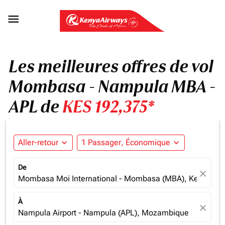

Les meilleures offres de vol
Mombasa - Nampula MBA -
APL de
KES 192,375*
Aller-retour
expand_more
1 Passager, Économique
expand_more
De
close
Mombasa Moi International - Mombasa (MBA), Kenya
À
close
Nampula Airport - Nampula (APL), Mozambique