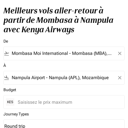
Meilleurs vols aller-retour à
partir de Mombasa à Nampula
avec Kenya Airways
De
flight_takeoff
close
À
flight_land
close
Budget
KES
Journey Types
Round trip
keyboard_arrow_down