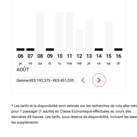
MBA–APL: cmp-view-offers-disclaimer. Trouver des o
MBA–APL: cmp-view-offers-disclaimer. Trouver d
MBA–APL, 08/08/2026 – 15/08/2026: A partir
MBA–APL: cmp-view-offers-disclaimer. T
MBA–APL, 10/08/2026 – 17/08/2026: 
MBA–APL, 11/08/2026 – 18/08/20
MBA–APL, 12/08/2026 – 19/0
MBA–APL, 13/08/2026 –
MBA–APL: cmp-view
MBA–APL, 15/0
MBA–APL: 
MBA–A
M
06
07
08
09
10
11
12
13
14
15
16
17
je
ve
sa
di
lu
ma
me
je
ve
sa
di
lu
AOÛT
chevron_left
chevron_right
Gamme
KES 192,375
-
KES 451,035
* Les tarifs et la disponibilité sont estimés sur les recherches de vols aller-ret
pour 1 passager (1 adulte) en Classe Economique effectuées au cours des
dernières 48 heures. Les tarifs, sous réserve de disponibilité, incluent les taxe
les suppléments.