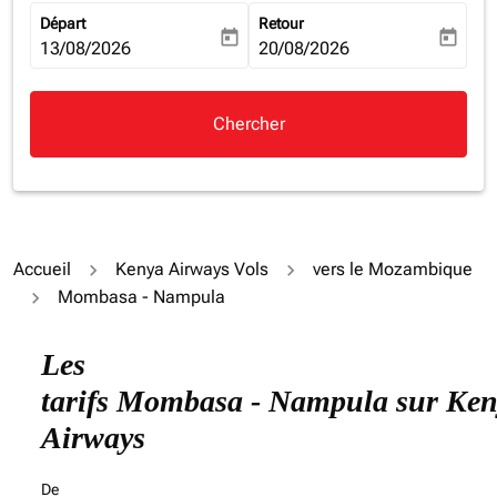
Départ
Retour
today
today
fc-booking-departure-date-aria-label
13/08/2026
fc-booking-return-date-aria-la
20/08/2026
Chercher
Accueil
Kenya Airways Vols
vers le Mozambique
Mombasa - Nampula
Les
tarifs Mombasa - Nampula sur Ke
Airways
De