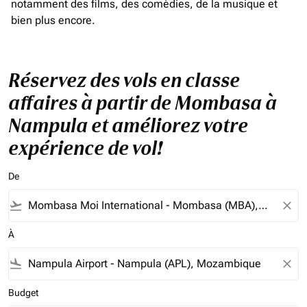
notamment des films, des comédies, de la musique et
bien plus encore.
Réservez des vols en classe
affaires à partir de Mombasa à
Nampula et améliorez votre
expérience de vol!
De
flight_takeoff
close
À
flight_land
close
Budget