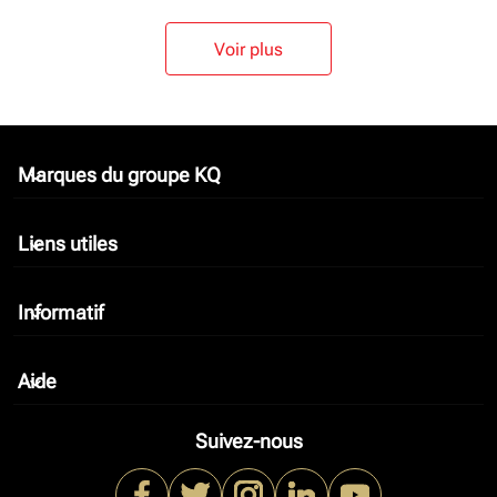
Voir plus
Marques du groupe KQ
keyboard_arrow_down
Liens utiles
keyboard_arrow_down
Informatif
keyboard_arrow_down
Aide
keyboard_arrow_down
Suivez-nous