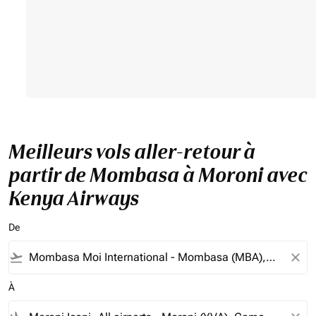
Meilleurs vols aller-retour à
partir de Mombasa à Moroni avec
Kenya Airways
De
flight_takeoff
close
À