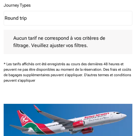
Journey Types
Round trip
keyboard_arrow_down
Journey Types option Round trip Selected
Aucun tarif ne correspond à vos critères de filtrage. Veuillez aj
Aucun tarif ne correspond à vos critères de
filtrage. Veuillez ajuster vos filtres.
* Les tarifs affichés ont été enregistrés au cours des dernières 48 heures et
peuvent ne pas être disponibles au moment de la réservation.
Des frais et coûts
de bagages supplémentaires peuvent s'appliquer.
D'autres termes et conditions
peuvent s'appliquer