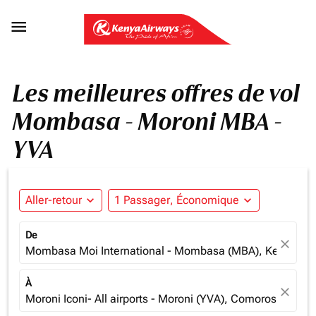

Les meilleures offres de vol
Mombasa - Moroni MBA -
YVA
Aller-retour
expand_more
1 Passager, Économique
expand_more
De
close
Mombasa Moi International - Mombasa (MBA), Kenya
À
close
Moroni Iconi- All airports - Moroni (YVA), Comoros