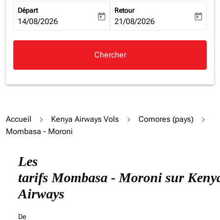
Départ
Retour
today
today
fc-booking-departure-date-aria-label
14/08/2026
fc-booking-return-date-aria-la
21/08/2026
Chercher
Accueil
Kenya Airways Vols
Comores (pays)
Mombasa - Moroni
Essayez de mettre à jour votre itinéraire (origine et/ou
Les
tarifs Mombasa - Moroni sur Keny
Airways
De