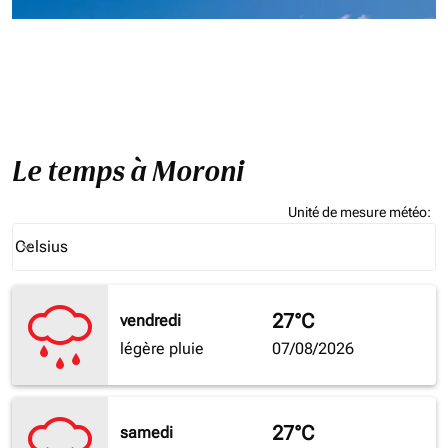
Le temps à Moroni
Unité de mesure météo
:
Weather unit option Celsius Selected
Celsius
keyboard_arrow_down
27°C
vendredi
légère pluie
07/08/2026
27°C
samedi