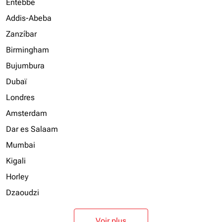
Entebbe
Addis-Abeba
Zanzíbar
Birmingham
Bujumbura
Dubaï
Londres
Amsterdam
Dar es Salaam
Mumbai
Kigali
Horley
Dzaoudzi
Voir plus