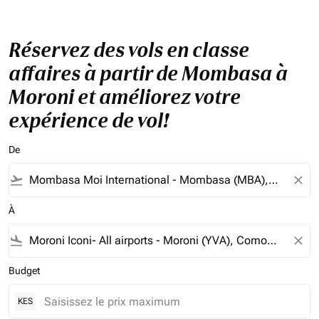
Réservez des vols en classe
affaires à partir de Mombasa à
Moroni et améliorez votre
expérience de vol!
De
flight_takeoff
close
À
flight_land
close
Budget
KES