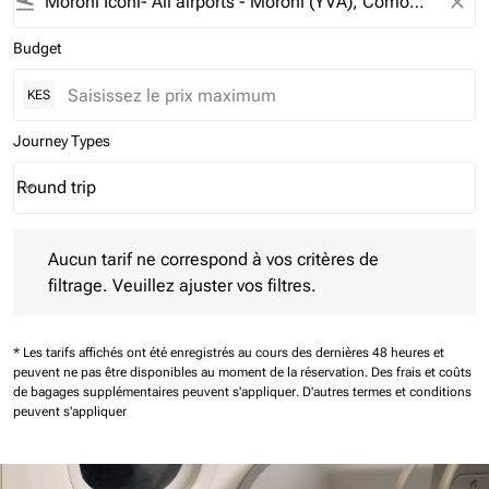
flight_land
close
Budget
KES
Journey Types
Round trip
keyboard_arrow_down
Journey Types option Round trip Selected
Aucun tarif ne correspond à vos critères de filtrage. Veuillez aj
Aucun tarif ne correspond à vos critères de
filtrage. Veuillez ajuster vos filtres.
* Les tarifs affichés ont été enregistrés au cours des dernières 48 heures et
peuvent ne pas être disponibles au moment de la réservation.
Des frais et coûts
de bagages supplémentaires peuvent s'appliquer.
D'autres termes et conditions
peuvent s'appliquer