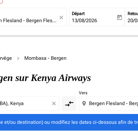
Départ
Reto
close
today
fc-booking-departure-date-ari
13/08/2026
fc-b
20/0
orvège
Mombasa - Bergen
gine et/ou destination) ou modifiez les dates ci-dessous afin
rgen sur Kenya Airways
Vers
compare_arrows
close
location_on
ine et/ou destination) ou modifiez les dates ci-dessous afin de tr