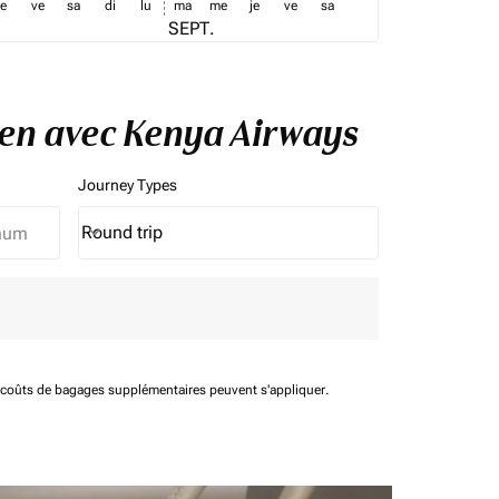
je
ve
sa
di
lu
ma
me
je
ve
sa
SEPT.
gen avec Kenya Airways
Journey Types
Round trip
keyboard_arrow_down
Journey Types option Round trip Selected
t coûts de bagages supplémentaires peuvent s'appliquer.