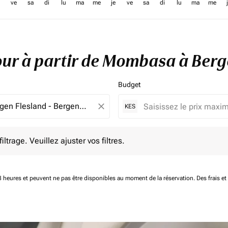
ve
sa
di
lu
ma
me
je
ve
sa
di
lu
ma
me
etour à partir de Mombasa à Ber
Budget
close
KES
e. Veuillez ajuster vos filtres.
ltrage. Veuillez ajuster vos filtres.
 48 heures et peuvent ne pas être disponibles au moment de la réservation.
Des frais e