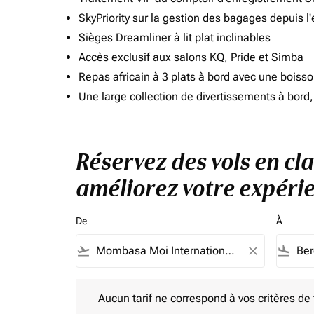
SkyPriority sur la gestion des bagages depuis l
Sièges Dreamliner à lit plat inclinables
Accès exclusif aux salons KQ, Pride et Simba
Repas africain à 3 plats à bord avec une boiss
Une large collection de divertissements à bor
Réservez des vols en cl
améliorez votre expérie
De
À
flight_takeoff
close
flight_land
Aucun tarif ne correspond à vos critères de filtrag
Aucun tarif ne correspond à vos critères de fi