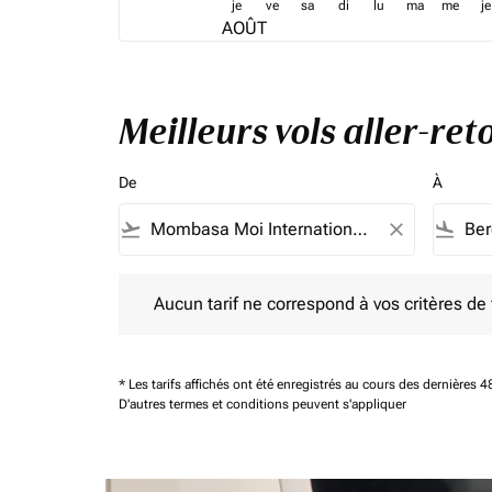
je
ve
sa
di
lu
ma
me
je
AOÛT
Meilleurs vols aller-r
De
À
flight_takeoff
close
flight_land
Aucun tarif ne correspond à vos critères de filtrag
Aucun tarif ne correspond à vos critères de fi
* Les tarifs affichés ont été enregistrés au cours des dernières
D'autres termes et conditions peuvent s'appliquer