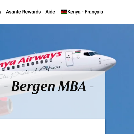
s
Asante Rewards
Aide
keyboard_arrow_down
Kenya
-
Français
 - Bergen MBA -