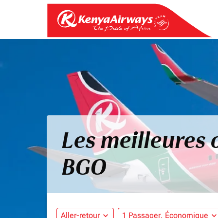
Les meilleures 
BGO
Aller-retour
expand_more
1 Passager, Économique
expand_mo