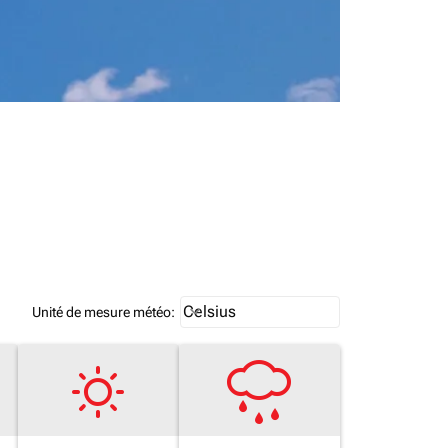
Weather unit option Celsius Select
Celsius
keyboard_arrow_down
Unité de mesure météo
: