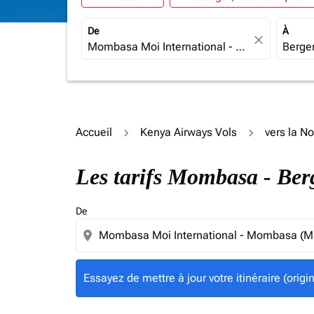
De
À
close
Accueil
Kenya Airways Vols
vers la N
Essayez de mettre à jour votre itinéraire (ori
Les tarifs Mombasa - Be
De
location_on
Essayez de mettre à jour votre itinéraire (orig