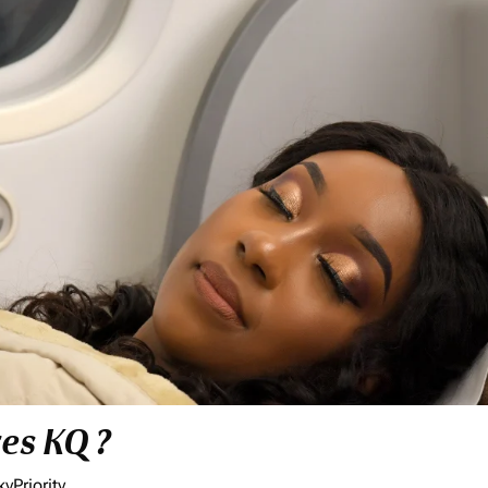
res KQ ?
yPriority