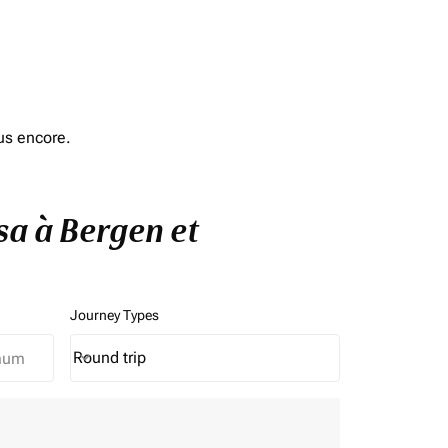
us encore.
sa à Bergen et
Journey Types
Round trip
keyboard_arrow_down
Journey Types option Round trip Selected