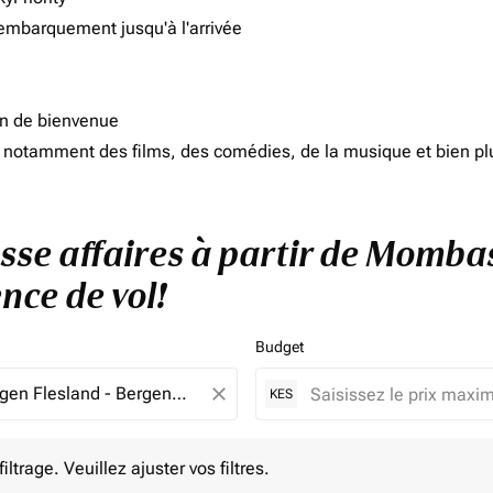
'embarquement jusqu'à l'arrivée
on de bienvenue
d, notamment des films, des comédies, de la musique et bien pl
asse affaires à partir de Momba
nce de vol!
Budget
close
KES
e. Veuillez ajuster vos filtres.
ltrage. Veuillez ajuster vos filtres.