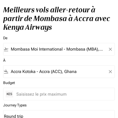
Meilleurs vols aller-retour à
partir de Mombasa à Accra avec
Kenya Airways
De
flight_takeoff
close
À
flight_land
close
Budget
KES
Journey Types
Round trip
keyboard_arrow_down