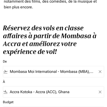
notamment des films, des comédies, de la musique et
bien plus encore.
Réservez des vols en classe
affaires à partir de Mombasa à
Accra et améliorez votre
expérience de vol!
De
flight_takeoff
close
À
flight_land
close
Budget