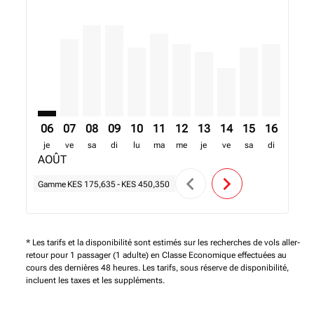
MBA–ACC: cmp-view-offers-disclaimer. Trouver des o
MBA–ACC, 07/08/2026 – 14/08/2026: A partir de 
MBA–ACC, 08/08/2026 – 15/08/2026: A partir
MBA–ACC, 09/08/2026 – 16/08/2026: A pa
MBA–ACC, 10/08/2026 – 17/08/2026: 
MBA–ACC, 11/08/2026 – 18/08/20
MBA–ACC, 12/08/2026 – 19/
MBA–ACC, 13/08/2026 –
MBA–ACC, 14/08/20
MBA–ACC, 15/0
MBA–ACC, 
MBA–A
M
06
07
08
09
10
11
12
13
14
15
16
17
je
ve
sa
di
lu
ma
me
je
ve
sa
di
lu
AOÛT
chevron_left
chevron_right
Gamme
KES 175,635
-
KES 450,350
* Les tarifs et la disponibilité sont estimés sur les recherches de vols aller-
retour pour 1 passager (1 adulte) en Classe Economique effectuées au
cours des dernières 48 heures. Les tarifs, sous réserve de disponibilité,
incluent les taxes et les suppléments.