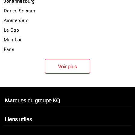
Johannesburg
Dar es Salaam
Amsterdam
Le Cap
Mumbai
Paris
Voir plus
Marques du groupe KQ
keyboard_arrow_down
Liens utiles
keyboard_arrow_down