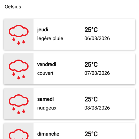
Weather unit option Celsius Selected
Celsius
keyboard_arrow_down
25°C
jeudi
légère pluie
06/08/2026
25°C
vendredi
couvert
07/08/2026
25°C
samedi
nuageux
08/08/2026
25°C
dimanche