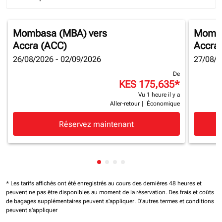
Journey Types option Round trip Selected
Mombasa (MBA)
vers
Momba
Accra (ACC)
Accra
26/08/2026 - 02/09/2026
27/08/2
De
KES 175,635
*
Vu 1 heure il y a
Aller-retour
|
Économique
Réservez maintenant
Affichage de cmp-pagination-sh
Affichage de cmp-pagination-
Affichage de cmp-paginatio
Affichage de cmp-paginat
* Les tarifs affichés ont été enregistrés au cours des dernières 48 heures et
peuvent ne pas être disponibles au moment de la réservation.
Des frais et coûts
de bagages supplémentaires peuvent s'appliquer.
D'autres termes et conditions
peuvent s'appliquer