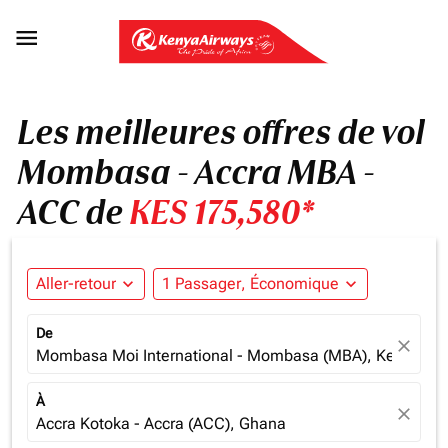

Les meilleures offres de vol
Mombasa - Accra MBA -
ACC de
KES 175,580*
Aller-retour
expand_more
1 Passager, Économique
expand_more
De
close
Mombasa Moi International - Mombasa (MBA), Kenya
À
close
Accra Kotoka - Accra (ACC), Ghana