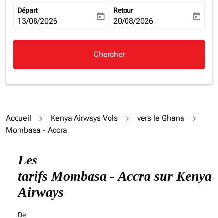
Départ
Retour
today
today
fc-booking-departure-date-aria-label
13/08/2026
fc-booking-return-date-aria-la
20/08/2026
Chercher
Accueil
Kenya Airways Vols
vers le Ghana
Mombasa - Accra
Les
tarifs Mombasa - Accra sur Kenya
Airways
De