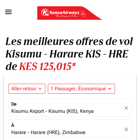

Les meilleures offres de vol
Kisumu - Harare KIS - HRE
de
KES 125,015*
Aller-retour
expand_more
1 Passager, Économique
expand_more
De
close
Kisumu Airport - Kisumu (KIS), Kenya
À
close
Harare - Harare (HRE), Zimbabwe