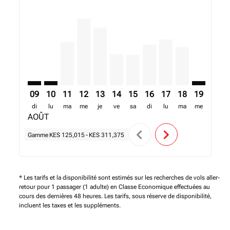
KIS–HRE: cmp-view-offers-disclaimer. Trouver des of
KIS–HRE: cmp-view-offers-disclaimer. Trouver de
KIS–HRE, 11/08/2026 – 18/08/2026: A partir 
KIS–HRE, 12/08/2026 – 19/08/2026: A par
KIS–HRE, 13/08/2026 – 20/08/2026: 
KIS–HRE, 14/08/2026 – 21/08/20
KIS–HRE, 15/08/2026 – 22/0
KIS–HRE, 16/08/2026 – 
KIS–HRE, 17/08/202
KIS–HRE, 18/08
KIS–HRE: 
KIS–H
K
09
10
11
12
13
14
15
16
17
18
19
20
di
lu
ma
me
je
ve
sa
di
lu
ma
me
je
AOÛT
chevron_left
chevron_right
Gamme
KES 125,015
-
KES 311,375
* Les tarifs et la disponibilité sont estimés sur les recherches de vols aller-
retour pour 1 passager (1 adulte) en Classe Economique effectuées au
cours des dernières 48 heures. Les tarifs, sous réserve de disponibilité,
incluent les taxes et les suppléments.