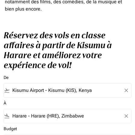
notamment des films, des comédies, de la musique et
bien plus encore.
Réservez des vols en classe
affaires à partir de Kisumu à
Harare et améliorez votre
expérience de vol!
De
flight_takeoff
close
À
flight_land
close
Budget