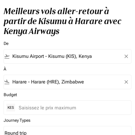
Meilleurs vols aller-retour à
partir de Kisumu à Harare avec
Kenya Airways
De
flight_takeoff
close
À
flight_land
close
Budget
KES
Journey Types
Round trip
keyboard_arrow_down