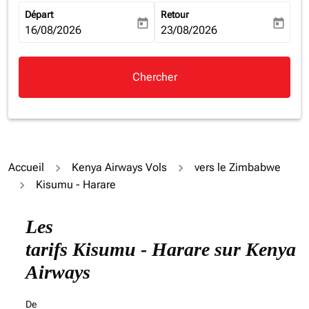
Départ
Retour
today
today
fc-booking-departure-date-aria-label
16/08/2026
fc-booking-return-date-aria-la
23/08/2026
Chercher
Accueil
Kenya Airways Vols
vers le Zimbabwe
Kisumu - Harare
Les
tarifs Kisumu - Harare sur Kenya
Airways
De