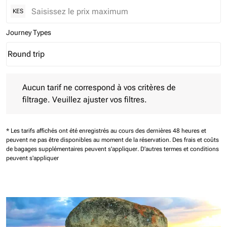
KES
Journey Types
Round trip
keyboard_arrow_down
Journey Types option Round trip Selected
Aucun tarif ne correspond à vos critères de filtrage. Veuillez aj
Aucun tarif ne correspond à vos critères de
filtrage. Veuillez ajuster vos filtres.
* Les tarifs affichés ont été enregistrés au cours des dernières 48 heures et
peuvent ne pas être disponibles au moment de la réservation.
Des frais et coûts
de bagages supplémentaires peuvent s'appliquer.
D'autres termes et conditions
peuvent s'appliquer