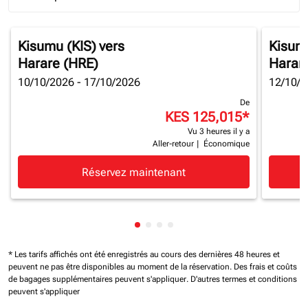
Journey Types option Round trip Selected
Kisumu (KIS)
vers
Kisumu
Harare (HRE)
Harar
10/10/2026 - 17/10/2026
12/10/2
De
KES 125,015
*
Vu 3 heures il y a
Aller-retour
|
Économique
Réservez maintenant
Affichage de cmp-pagination-sh
Affichage de cmp-pagination-
Affichage de cmp-paginatio
Affichage de cmp-paginat
* Les tarifs affichés ont été enregistrés au cours des dernières 48 heures et
peuvent ne pas être disponibles au moment de la réservation.
Des frais et coûts
de bagages supplémentaires peuvent s'appliquer.
D'autres termes et conditions
peuvent s'appliquer