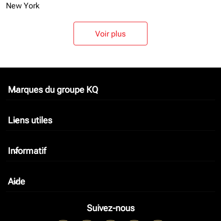
New York
Voir plus
Marques du groupe KQ
keyboard_arrow_down
Liens utiles
keyboard_arrow_down
Informatif
keyboard_arrow_down
Aide
keyboard_arrow_down
Suivez-nous