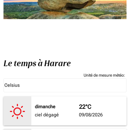
Le temps à Harare
Unité de mesure météo
:
Weather unit option Celsius Selected
Celsius
keyboard_arrow_down
22°C
dimanche
ciel dégagé
09/08/2026