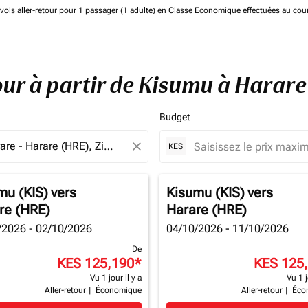
de vols aller-retour pour 1 passager (1 adulte) en Classe Economique effectuées au cou
tour à partir de Kisumu à Harar
Budget
close
KES
mu (KIS)
vers
Kisumu (KIS)
vers
re (HRE)
Harare (HRE)
/2026 - 02/10/2026
04/10/2026 - 11/10/2026
De
KES 125,190
*
KES 125
Vu 1 jour il y a
Vu 1 j
Aller-retour
|
Économique
Aller-retour
|
Éco