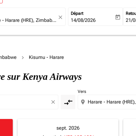
Départ
Reto
close
today
fc-booking-departure-date-ari
14/08/2026
fc-b
21/0
Zimbabwe
Kisumu - Harare
re sur Kenya Airways
Vers
compare_arrows
close
location_on
sept. 2026