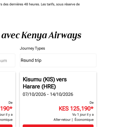
rs des dernières 48 heures. Les tarifs, sous réserve de
e avec Kenya Airways
Journey Types
Round trip
keyboard_arrow_down
Journey Types option Round trip Selected
Kisumu (KIS)
vers
Harare (HRE)
07/10/2026 - 14/10/2026
De
De
,190
*
KES 125,190
*
our il y a
Vu 1 jour il y a
nomique
Aller-retour
|
Économique