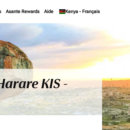
s
Asante Rewards
Aide
keyboard_arrow_down
Kenya
-
Français
Harare KIS -