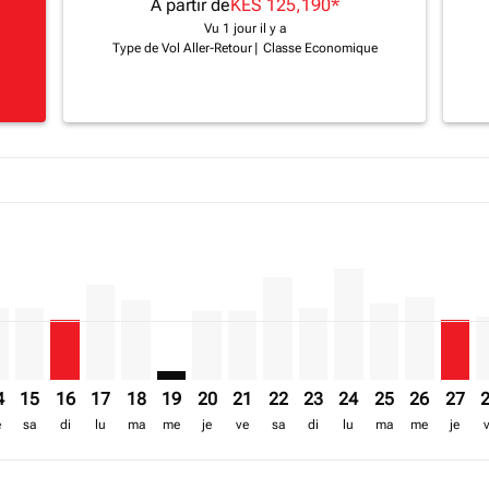
A partir de
KES 125,190
*
Vu 1 jour il y a
Type de Vol Aller-Retour
|
Classe Economique
a-label KES 376.1K
mer. Trouver des offres
/2026: A partir de KES 151,850
6/08/2026: A partir de KES 227,255
 – 17/08/2026: A partir de KES 376,090
2026 – 18/08/2026: A partir de KES 218,395
/08/2026 – 19/08/2026: A partir de KES 250,715
E, 13/08/2026 – 20/08/2026: A partir de KES 160,790
S–HRE, 14/08/2026 – 21/08/2026: A partir de KES 151,925
KIS–HRE, 15/08/2026 – 22/08/2026: A partir de KES 151,92
KIS–HRE, 16/08/2026 – 23/08/2026: A partir de KES 12
KIS–HRE, 17/08/2026 – 24/08/2026: A partir de KE
KIS–HRE, 18/08/2026 – 25/08/2026: A partir d
KIS–HRE: cmp-view-offers-disclaimer. Tr
KIS–HRE, 20/08/2026 – 27/08/2026: A
KIS–HRE, 21/08/2026 – 28/08/202
KIS–HRE, 22/08/2026 – 29/08
KIS–HRE, 23/08/2026 – 
KIS–HRE, 24/08/202
KIS–HRE, 25/08
KIS–HRE, 2
KIS–H
K
a-label KES 125.2K
4
15
16
17
18
19
20
21
22
23
24
25
26
27
e
sa
di
lu
ma
me
je
ve
sa
di
lu
ma
me
je