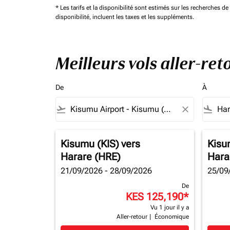
* Les tarifs et la disponibilité sont estimés sur les recherches 
disponibilité, incluent les taxes et les suppléments.
Meilleurs vols aller-re
De
À
flight_takeoff
close
flight_land
Kisumu (KIS)
vers
Kisu
Harare (HRE)
Hara
21/09/2026 - 28/09/2026
25/09
De
KES 125,190
*
Vu 1 jour il y a
Aller-retour
|
Économique