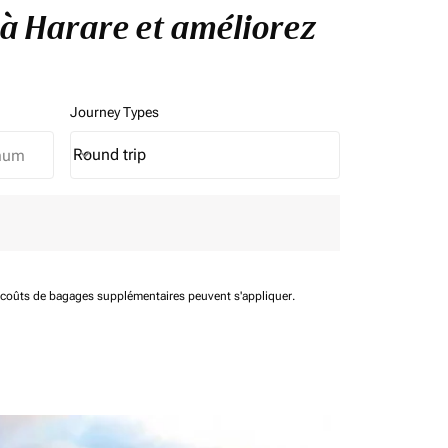
u à Harare et améliorez
Journey Types
Round trip
keyboard_arrow_down
Journey Types option Round trip Selected
t coûts de bagages supplémentaires peuvent s'appliquer.