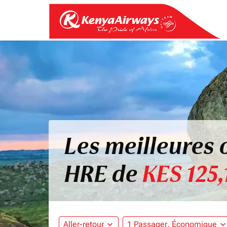
Les meilleures o
HRE de
KES 125,
Aller-retour
expand_more
1 Passager, Économique
expand_mo