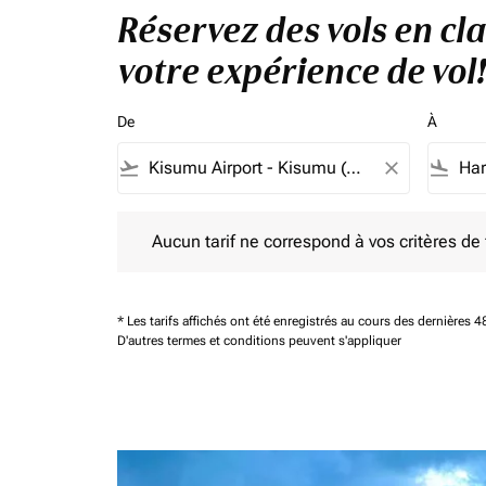
Réservez des vols en cl
votre expérience de vol!
De
À
flight_takeoff
close
flight_land
Aucun tarif ne correspond à vos critères de filtrag
Aucun tarif ne correspond à vos critères de fi
* Les tarifs affichés ont été enregistrés au cours des dernières
D'autres termes et conditions peuvent s'appliquer