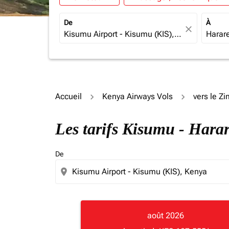
De
À
close
Accueil
Kenya Airways Vols
vers le 
Les tarifs Kisumu - Hara
De
location_on
août 2026