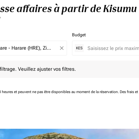
asse affaires à partir de Kisum
Budget
close
KES
e. Veuillez ajuster vos filtres.
ltrage. Veuillez ajuster vos filtres.
 48 heures et peuvent ne pas être disponibles au moment de la réservation.
Des frais e