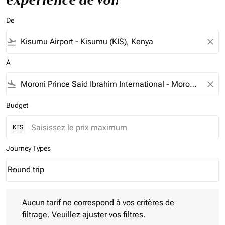
De
flight_takeoff
close
À
flight_land
close
Budget
KES
Journey Types
Round trip
keyboard_arrow_down
Journey Types option Round trip Selected
Aucun tarif ne correspond à vos critères de filtrage. Veuillez aj
Aucun tarif ne correspond à vos critères de
filtrage. Veuillez ajuster vos filtres.