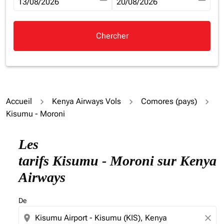
fc-booking-departure-date-aria-label
13/08/2026
fc-booking-return-date-aria-la
20/08/2026
Chercher
Accueil
Kenya Airways Vols
Comores (pays)
Kisumu - Moroni
Essayez de mettre à jour votre itinéraire (origine et/ou
Les
tarifs Kisumu - Moroni sur Kenya
Airways
De
location_on
close