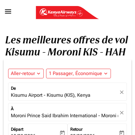

Les meilleures offres de vol
Kisumu - Moroni KIS - HAH
Aller-retour
expand_more
1 Passager, Économique
expand_more
De
close
Kisumu Airport - Kisumu (KIS), Kenya
À
close
Moroni Prince Said Ibrahim International - Moroni (HAH),
Départ
Retour
today
today