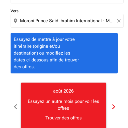
Vers
location_on
close
Essayez de mettre à jour votre
itinéraire (origine et/ou
destination) ou modifiez les
dates ci-dessous afin de trouver
des offres.
août 2026
Essayez un autre mois pour voir les
Essay
chevron_left
chevron_right
offres
Trouver des offres