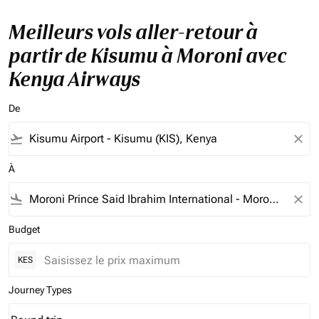
Meilleurs vols aller-retour à
partir de Kisumu à Moroni avec
Kenya Airways
De
flight_takeoff
close
À
flight_land
close
Budget
KES
Journey Types