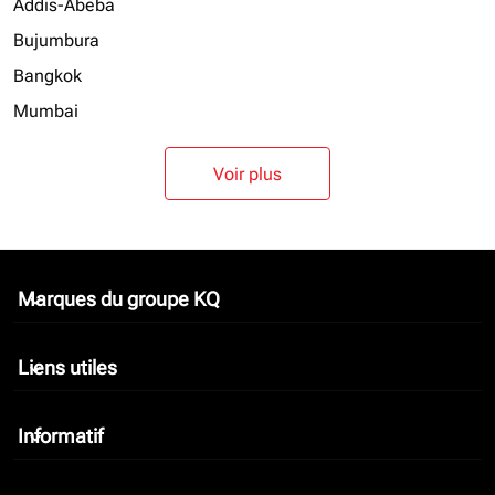
Addis-Abeba
Bujumbura
Bangkok
Mumbai
Voir plus
Marques du groupe KQ
keyboard_arrow_down
Liens utiles
keyboard_arrow_down
Informatif
keyboard_arrow_down