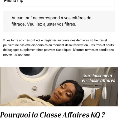
Round trip
keyboard_arrow_down
Journey Types option Round trip Selected
Aucun tarif ne correspond à vos critères de filtrage. Veuillez aj
Aucun tarif ne correspond à vos critères de
filtrage. Veuillez ajuster vos filtres.
* Les tarifs affichés ont été enregistrés au cours des dernières 48 heures et
peuvent ne pas être disponibles au moment de la réservation.
Des frais et coûts
de bagages supplémentaires peuvent s'appliquer.
D'autres termes et conditions
peuvent s'appliquer
Pourquoi la Classe Affaires KQ ?