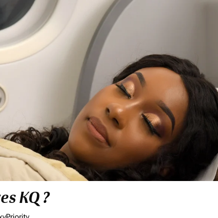
res KQ ?
yPriority