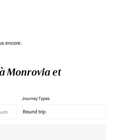
us encore.
 à Monrovia et
Journey Types
Round trip
keyboard_arrow_down
Journey Types option Round trip Selected