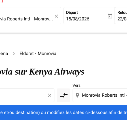
Départ
Reto
close
today
fc-booking-departure-date-ari
15/08/2026
fc-b
22/0
béria
Eldoret - Monrovia
gine et/ou destination) ou modifiez les dates ci-dessous afin
rovia sur Kenya Airways
Vers
compare_arrows
close
location_on
ine et/ou destination) ou modifiez les dates ci-dessous afin de tr