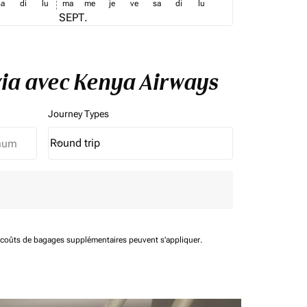
sa
di
lu
ma
me
je
ve
sa
di
lu
SEPT.
ovia avec Kenya Airways
Journey Types
Round trip
keyboard_arrow_down
Journey Types option Round trip Selected
t coûts de bagages supplémentaires peuvent s'appliquer.