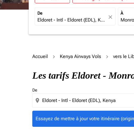
De
À
close
Accueil
Kenya Airways Vols
vers le Li
Essayez de mettre à jour votre itinéraire (ori
Les tarifs Eldoret - Mon
De
location_on
Essayez de mettre à jour votre itinéraire (orig