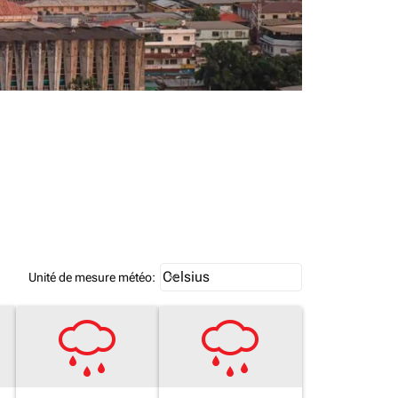
Weather unit option Celsius Select
Celsius
keyboard_arrow_down
Unité de mesure météo
: