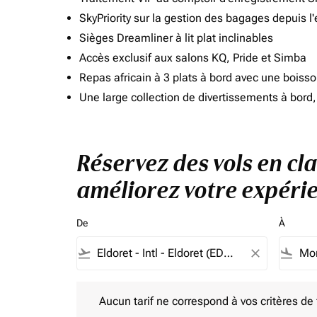
SkyPriority sur la gestion des bagages depuis l
Sièges Dreamliner à lit plat inclinables
Accès exclusif aux salons KQ, Pride et Simba
Repas africain à 3 plats à bord avec une boiss
Une large collection de divertissements à bor
Réservez des vols en cla
améliorez votre expérie
De
À
flight_takeoff
close
flight_land
Aucun tarif ne correspond à vos critères de filtrag
Aucun tarif ne correspond à vos critères de fi