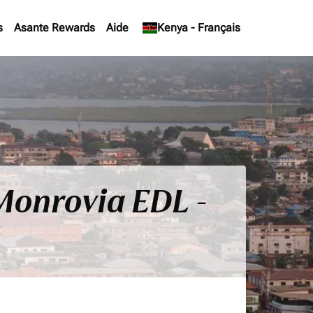
s
Asante Rewards
Aide
keyboard_arrow_down
Kenya
-
Français
 Monrovia EDL -