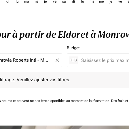
a
di
lu
ma
me
je
ve
sa
di
lu
ma
me
je
ve
tour à partir de Eldoret à Monr
Budget
close
KES
e. Veuillez ajuster vos filtres.
ltrage. Veuillez ajuster vos filtres.
 48 heures et peuvent ne pas être disponibles au moment de la réservation.
Des frais e