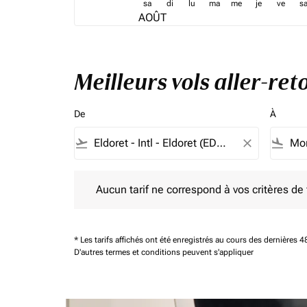
sa
di
lu
ma
me
je
ve
s
AOÛT
Meilleurs vols aller-re
De
À
flight_takeoff
close
flight_land
Aucun tarif ne correspond à vos critères de filtrag
Aucun tarif ne correspond à vos critères de fi
* Les tarifs affichés ont été enregistrés au cours des dernières
D'autres termes et conditions peuvent s'appliquer