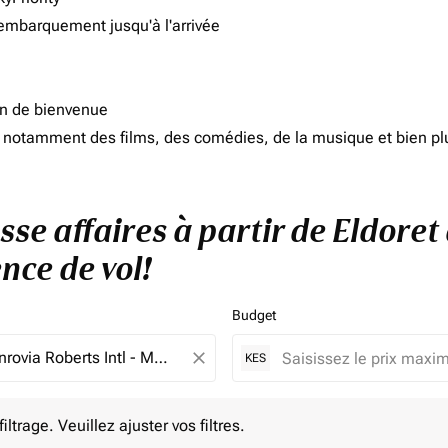
'embarquement jusqu'à l'arrivée
on de bienvenue
d, notamment des films, des comédies, de la musique et bien pl
sse affaires à partir de Eldoret
nce de vol!
Budget
close
KES
e. Veuillez ajuster vos filtres.
ltrage. Veuillez ajuster vos filtres.