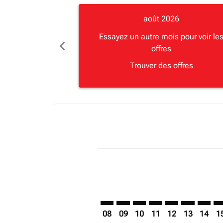
août 2026
Essayez un autre mois pour voir le
chevron_left
offres
Trouver des offres
Displaying fares for août-2026
EDL–ROB: cmp-view-offers-discla
EDL–ROB: cmp-view-offers-di
EDL–ROB: cmp-view-offer
EDL–ROB: cmp-view-o
EDL–ROB: cmp-vi
EDL–ROB: c
EDL–RO
ED
08
09
10
11
12
13
14
1