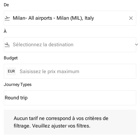
De
flight_takeoff
close
À
flight_land
keyboard_arrow_down
Budget
EUR
Journey Types
Round trip
keyboard_arrow_down
Journey Types option Round trip Selected
Aucun tarif ne correspond à vos critères de filtrage. Veuillez aj
Aucun tarif ne correspond à vos critères de
filtrage. Veuillez ajuster vos filtres.