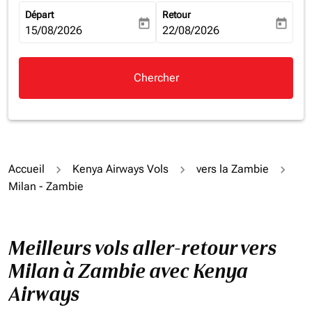
Départ
Retour
today
today
fc-booking-departure-date-aria-label
15/08/2026
fc-booking-return-date-aria-la
22/08/2026
Chercher
Accueil
Kenya Airways Vols
vers la Zambie
Milan - Zambie
Meilleurs vols aller-retour vers
Milan à Zambie avec Kenya
Airways