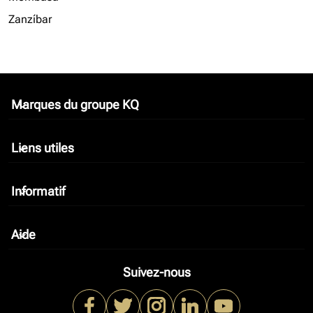
Zanzíbar
Marques du groupe KQ
keyboard_arrow_down
Liens utiles
keyboard_arrow_down
Informatif
keyboard_arrow_down
Aide
keyboard_arrow_down
Suivez-nous