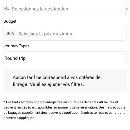
flight_land
keyboard_arrow_down
Budget
EUR
Journey Types
Round trip
keyboard_arrow_down
Journey Types option Round trip Selected
Aucun tarif ne correspond à vos critères de filtrage. Veuillez aj
Aucun tarif ne correspond à vos critères de
filtrage. Veuillez ajuster vos filtres.
* Les tarifs affichés ont été enregistrés au cours des dernières 48 heures et
peuvent ne pas être disponibles au moment de la réservation.
Des frais et coûts
de bagages supplémentaires peuvent s'appliquer.
D'autres termes et conditions
peuvent s'appliquer