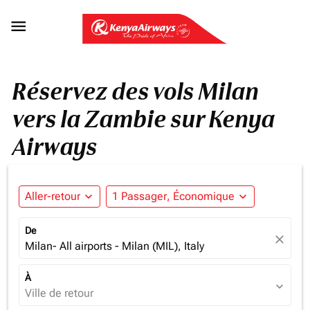

Réservez des vols Milan
vers la Zambie sur Kenya
Airways
Aller-retour
expand_more
1 Passager, Économique
expand_more
De
close
Milan- All airports - Milan (MIL), Italy
À
expand_more
Ville de retour