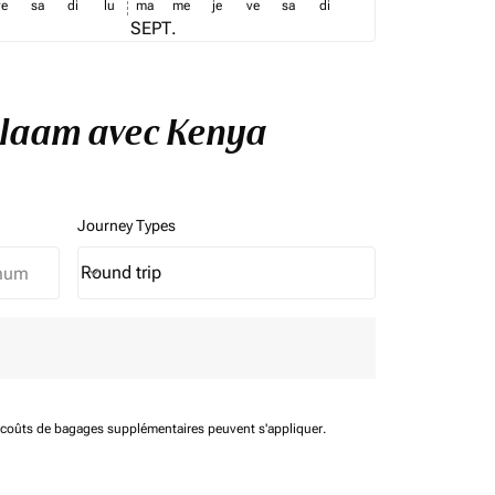
ve
sa
di
lu
ma
me
je
ve
sa
di
SEPT.
Salaam avec Kenya
Journey Types
Round trip
keyboard_arrow_down
Journey Types option Round trip Selected
t coûts de bagages supplémentaires peuvent s'appliquer.