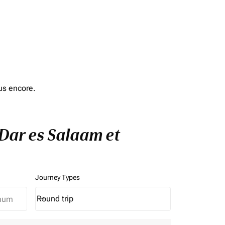
us encore.
 Dar es Salaam et
Journey Types
Round trip
keyboard_arrow_down
Journey Types option Round trip Selected