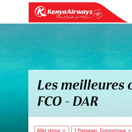
Les meilleures 
FCO - DAR
Aller-retour
expand_more
1 Passager, Économique
expand_mo