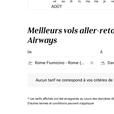
ve
sa
di
lu
ma
me
je
v
AOÛT
Meilleurs vols aller-re
Airways
De
À
flight_takeoff
close
flight_land
Aucun tarif ne correspond à vos critères de filtrag
Aucun tarif ne correspond à vos critères de fi
* Les tarifs affichés ont été enregistrés au cours des dernières
D'autres termes et conditions peuvent s'appliquer