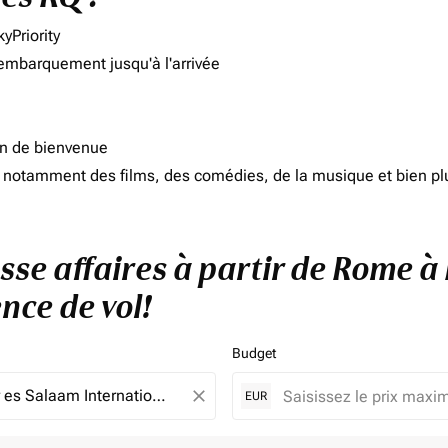
yPriority
'embarquement jusqu'à l'arrivée
on de bienvenue
d, notamment des films, des comédies, de la musique et bien pl
asse affaires à partir de Rome à
nce de vol!
Budget
close
EUR
e. Veuillez ajuster vos filtres.