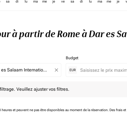
e
sa
di
lu
ma
me
je
ve
sa
di
lu
ma
me
je
tour à partir de Rome à Dar es 
Budget
close
EUR
e. Veuillez ajuster vos filtres.
ltrage. Veuillez ajuster vos filtres.
 48 heures et peuvent ne pas être disponibles au moment de la réservation.
Des frais e