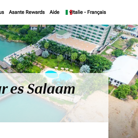
us
Asante Rewards
Aide
keyboard_arrow_down
Italie
-
Français
ar es Salaam