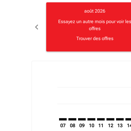
août 2026
Essayez un autre mois pour voir le
chevron_left
offres
Trouver des offres
Displaying fares for août-2026
FCO–DAR: cmp-view-offers-discla
FCO–DAR: cmp-view-offers-di
FCO–DAR: cmp-view-offer
FCO–DAR: cmp-view-o
FCO–DAR: cmp-vi
FCO–DAR: c
FCO–DA
FC
07
08
09
10
11
12
13
1