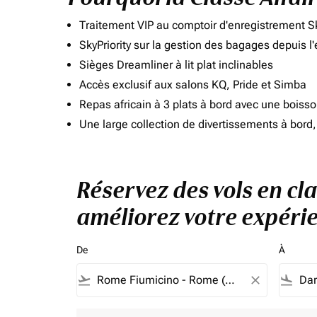
Traitement VIP au comptoir d'enregistrement Sk
SkyPriority sur la gestion des bagages depuis l
Sièges Dreamliner à lit plat inclinables
Accès exclusif aux salons KQ, Pride et Simba
Repas africain à 3 plats à bord avec une boiss
Une large collection de divertissements à bor
Réservez des vols en cl
améliorez votre expérie
De
À
flight_takeoff
close
flight_land
Aucun tarif ne correspond à vos critères de filtrag