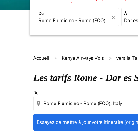
De
À
close
Accueil
Kenya Airways Vols
vers la T
Essayez de mettre à jour votre itinéraire (ori
Les tarifs Rome - Dar es
De
location_on
Essayez de mettre à jour votre itinéraire (orig