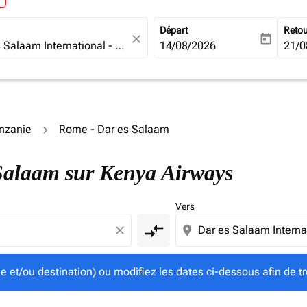
Départ
Reto
close
today
fc-booking-departure-date-ari
14/08/2026
fc-b
21/0
anzanie
Rome - Dar es Salaam
gine et/ou destination) ou modifiez les dates ci-dessous afin
 Salaam sur Kenya Airways
Vers
compare_arrows
close
location_on
ine et/ou destination) ou modifiez les dates ci-dessous afin de tr