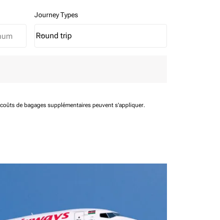
Journey Types
Round trip
keyboard_arrow_down
Journey Types option Round trip Selected
t coûts de bagages supplémentaires peuvent s'appliquer.