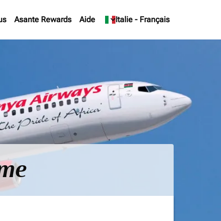
us
Asante Rewards
Aide
keyboard_arrow_down
Italie
-
Français
rme