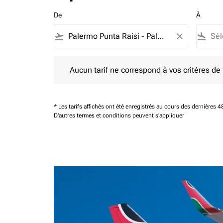
De
À
flight_takeoff
close
flight_land
Aucun tarif ne correspond à vos critères de filtrag
Aucun tarif ne correspond à vos critères de fi
* Les tarifs affichés ont été enregistrés au cours des dernières
D'autres termes et conditions peuvent s'appliquer