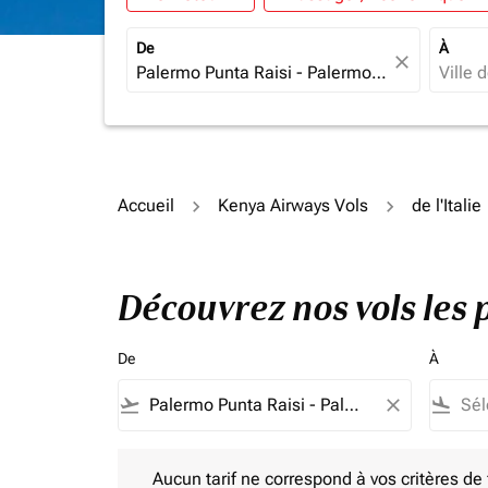
De
À
close
Accueil
Kenya Airways Vols
de l'Italie
Découvrez nos vols les 
De
À
flight_takeoff
close
flight_land
Aucun tarif ne correspond à vos critères de filtrag
Aucun tarif ne correspond à vos critères de fi