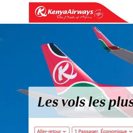
Les vols les pl
Aller-retour
expand_more
1 Passager, Économique
expand_mo