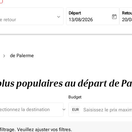
Départ
Reto
expand_more
today
fc-booking-departure-date-ari
13/08/2026
fc-b
20/0
de Palerme
plus populaires au départ de P
Budget
keyboard_arrow_down
EUR
e. Veuillez ajuster vos filtres.
ltrage. Veuillez ajuster vos filtres.