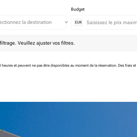
Budget
keyboard_arrow_down
EUR
e. Veuillez ajuster vos filtres.
ltrage. Veuillez ajuster vos filtres.
 48 heures et peuvent ne pas être disponibles au moment de la réservation.
Des frais e