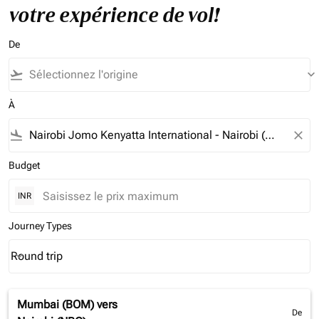
votre expérience de vol!
De
flight_takeoff
keyboard_arrow_down
À
flight_land
close
Budget
INR
Journey Types
Round trip
keyboard_arrow_down
Journey Types option Round trip Selected
Mumbai (BOM)
vers
De