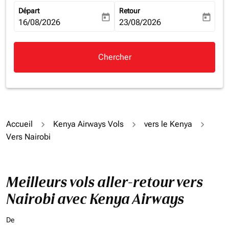
Départ
Retour
today
today
fc-booking-departure-date-aria-label
16/08/2026
fc-booking-return-date-aria-la
23/08/2026
Chercher
Accueil
Kenya Airways Vols
vers le Kenya
Vers Nairobi
Meilleurs vols aller-retour vers
Nairobi avec Kenya Airways
De