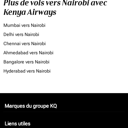
Plus de vols vers Nairobi avec
Kenya Airways
Mumbai vers Nairobi
Delhi vers Nairobi
Chennai vers Nairobi
Ahmedabad vers Nairobi
Bangalore vers Nairobi
Hyderabad vers Nairobi
Marques du groupe KQ
keyboard_arrow_down
Liens utiles
keyboard_arrow_down