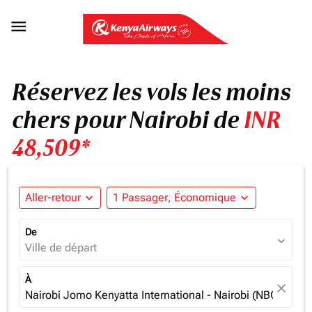

Réservez les vols les moins
chers pour Nairobi de
INR
48,509*
Aller-retour
expand_more
1 Passager, Économique
expand_more
De
expand_more
Ville de départ
À
close
Nairobi Jomo Kenyatta International - Nairobi (NBO), Ken