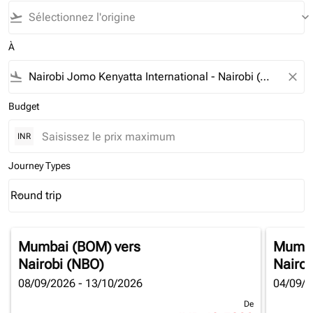
flight_takeoff
keyboard_arrow_down
À
flight_land
close
Budget
INR
Journey Types
Round trip
keyboard_arrow_down
Journey Types option Round trip Selected
Mumbai (BOM)
vers
Mumba
Nairobi (NBO)
Nairob
08/09/2026 - 13/10/2026
04/09/2
De