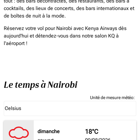
tout : des bars décontractés, des restaurants, des bars à
cocktails, des lieux de concerts, des bars internationaux et
de boîtes de nuit à la mode.
Réservez votre vol pour Nairobi avec Kenya Airways dès
aujourd'hui et détendez-vous dans notre salon KQ à
l'aéroport !
Le temps à Nairobi
Unité de mesure météo
:
Weather unit option Celsius Selected
Celsius
keyboard_arrow_down
18°C
dimanche