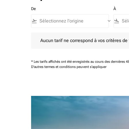
De
À
flight_takeoff
keyboard_arrow_down
flight_land
Aucun tarif ne correspond à vos critères de filtrag
Aucun tarif ne correspond à vos critères de fi
* Les tarifs affichés ont été enregistrés au cours des dernières
D'autres termes et conditions peuvent s'appliquer