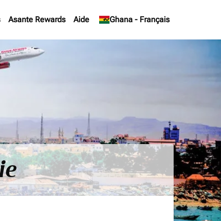
s
Asante Rewards
Aide
keyboard_arrow_down
Ghana
-
Français
ie