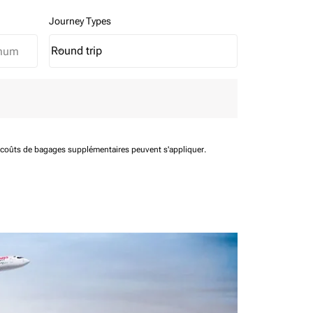
Journey Types
Round trip
keyboard_arrow_down
Journey Types option Round trip Selected
t coûts de bagages supplémentaires peuvent s'appliquer.