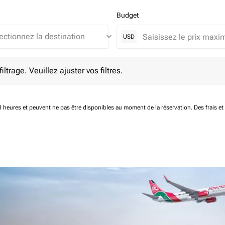
Budget
keyboard_arrow_down
USD
e. Veuillez ajuster vos filtres.
ltrage. Veuillez ajuster vos filtres.
 48 heures et peuvent ne pas être disponibles au moment de la réservation.
Des frais e