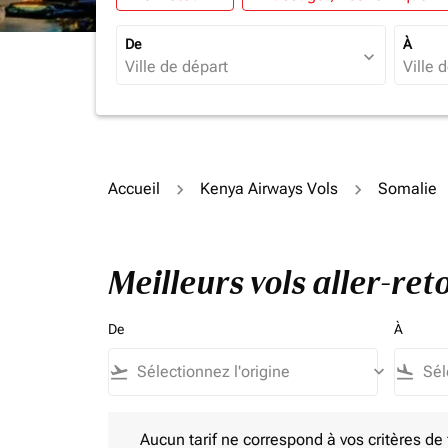
De
À
expand_more
Accueil
Kenya Airways Vols
Somalie
Meilleurs vols aller-re
De
À
flight_takeoff
keyboard_arrow_down
flight_land
Aucun tarif ne correspond à vos critères de filtrag
Aucun tarif ne correspond à vos critères de fi