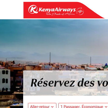
Réservez des vo
Aller-retour
expand_more
1 Passager, Économique
expand_mo