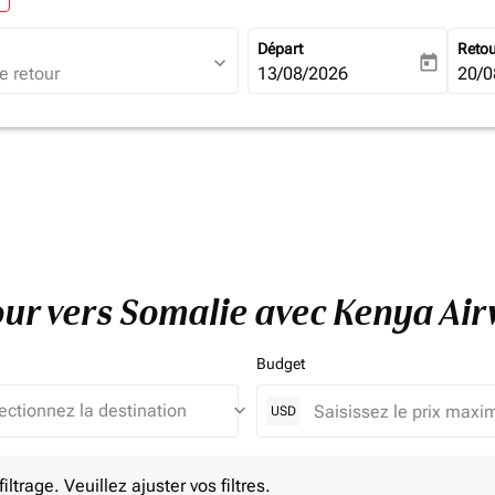
Départ
Reto
expand_more
today
fc-booking-departure-date-ari
13/08/2026
fc-b
20/0
tour vers Somalie avec Kenya Ai
Budget
keyboard_arrow_down
USD
e. Veuillez ajuster vos filtres.
ltrage. Veuillez ajuster vos filtres.