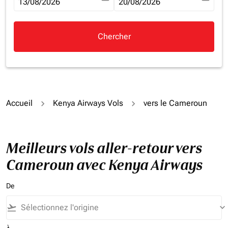
fc-booking-departure-date-aria-label
13/08/2026
fc-booking-return-date-aria-la
20/08/2026
Chercher
Accueil
Kenya Airways Vols
vers le Cameroun
Meilleurs vols aller-retour vers
Cameroun avec Kenya Airways
De
flight_takeoff
keyboard_arrow_down