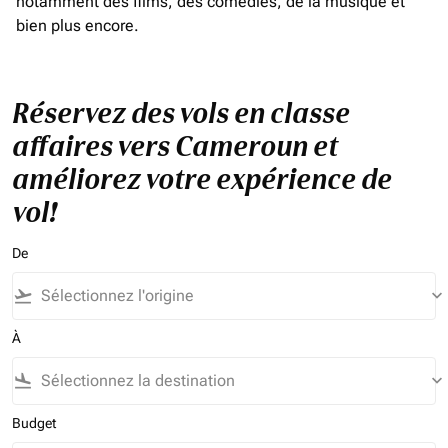
notamment des films, des comédies, de la musique et
bien plus encore.
Réservez des vols en classe
affaires vers Cameroun et
améliorez votre expérience de
vol!
De
flight_takeoff
keyboard_arrow_down
À
flight_land
keyboard_arrow_down
Budget