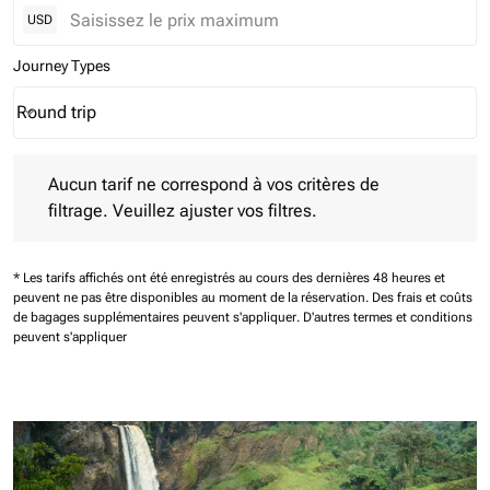
USD
Journey Types
Round trip
keyboard_arrow_down
Journey Types option Round trip Selected
Aucun tarif ne correspond à vos critères de filtrage. Veuillez aj
Aucun tarif ne correspond à vos critères de
filtrage. Veuillez ajuster vos filtres.
* Les tarifs affichés ont été enregistrés au cours des dernières 48 heures et
peuvent ne pas être disponibles au moment de la réservation.
Des frais et coûts
de bagages supplémentaires peuvent s'appliquer.
D'autres termes et conditions
peuvent s'appliquer