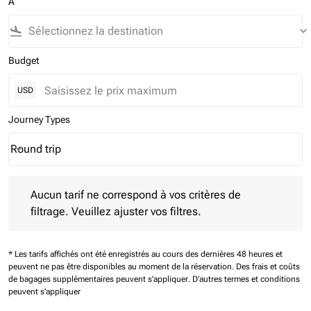
À
flight_land
keyboard_arrow_down
Budget
USD
Journey Types
Round trip
keyboard_arrow_down
Journey Types option Round trip Selected
Aucun tarif ne correspond à vos critères de filtrage. Veuillez aj
Aucun tarif ne correspond à vos critères de
filtrage. Veuillez ajuster vos filtres.
* Les tarifs affichés ont été enregistrés au cours des dernières 48 heures et
peuvent ne pas être disponibles au moment de la réservation.
Des frais et coûts
de bagages supplémentaires peuvent s'appliquer.
D'autres termes et conditions
peuvent s'appliquer