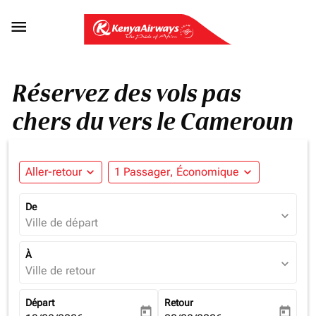

Réservez des vols pas
chers du vers le Cameroun
Aller-retour
expand_more
1 Passager, Économique
expand_more
De
expand_more
Ville de départ
À
expand_more
Ville de retour
Départ
Retour
today
today