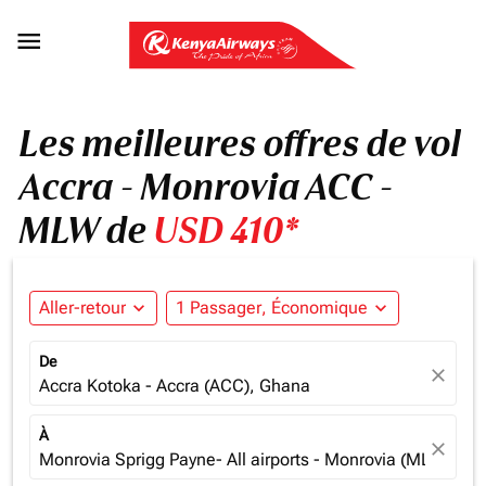

Les meilleures offres de vol
Accra - Monrovia ACC -
MLW de
USD 410*
Aller-retour
expand_more
1 Passager, Économique
expand_more
De
close
Accra Kotoka - Accra (ACC), Ghana
À
close
Monrovia Sprigg Payne- All airports - Monrovia (MLW), Lib