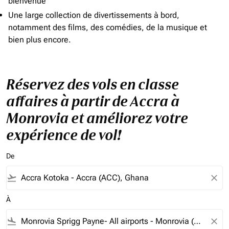
bienvenue
Une large collection de divertissements à bord,
notamment des films, des comédies, de la musique et
bien plus encore.
Réservez des vols en classe
affaires à partir de Accra à
Monrovia et améliorez votre
expérience de vol!
De
flight_takeoff
close
À
flight_land
close