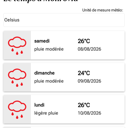
Unité de mesure météo
:
Weather unit option Celsius Selected
Celsius
keyboard_arrow_down
26°C
samedi
pluie modérée
08/08/2026
24°C
dimanche
pluie modérée
09/08/2026
26°C
lundi
légère pluie
10/08/2026