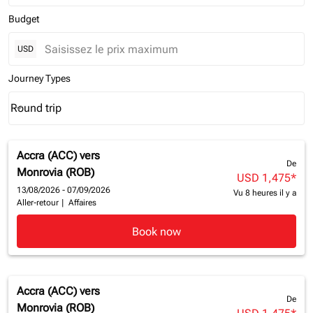
Budget
USD
Journey Types
Round trip
keyboard_arrow_down
Journey Types option Round trip Selected
Accra (ACC)
vers
De
Monrovia (ROB)
USD 1,475
*
13/08/2026 - 07/09/2026
Vu 8 heures il y a
Aller-retour
|
Affaires
Book now
Accra (ACC)
vers
De
Monrovia (ROB)