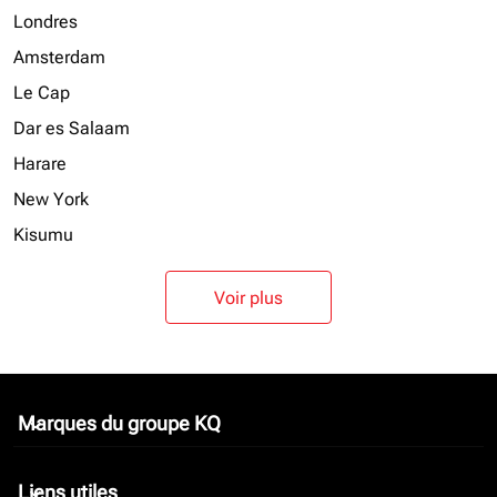
Londres
Amsterdam
Le Cap
Dar es Salaam
Harare
New York
Kisumu
Voir plus
Marques du groupe KQ
keyboard_arrow_down
Liens utiles
keyboard_arrow_down