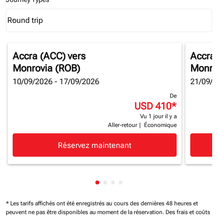
Round trip
keyboard_arrow_down
Journey Types option Round trip Selected
Accra (ACC)
vers
Accra
Monrovia (ROB)
Monro
10/09/2026 - 17/09/2026
21/09/2
De
USD 410
*
Vu 1 jour il y a
Aller-retour
|
Économique
Réservez maintenant
Affichage de cmp-pagination-sh
Affichage de cmp-pagination-
Affichage de cmp-paginatio
Affichage de cmp-paginat
* Les tarifs affichés ont été enregistrés au cours des dernières 48 heures et
peuvent ne pas être disponibles au moment de la réservation.
Des frais et coûts