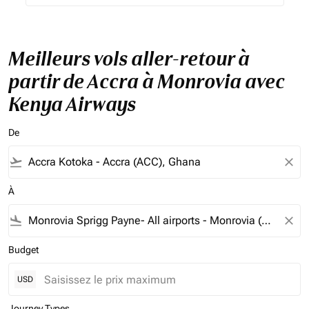
Meilleurs vols aller-retour à
partir de Accra à Monrovia avec
Kenya Airways
De
flight_takeoff
close
À
flight_land
close
Budget
USD
Journey Types