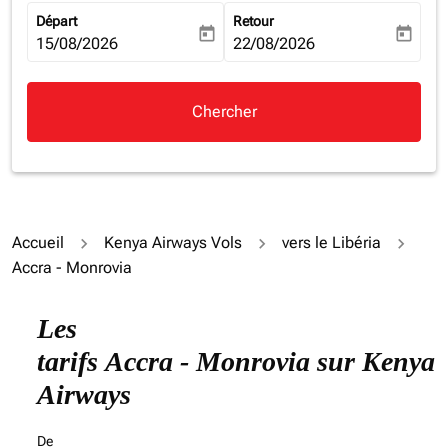
Départ
Retour
today
today
fc-booking-departure-date-aria-label
15/08/2026
fc-booking-return-date-aria-la
22/08/2026
Chercher
Accueil
Kenya Airways Vols
vers le Libéria
Accra - Monrovia
Essayez de mettre à jour votre itinéraire (origine et/ou
Les
tarifs Accra - Monrovia sur Kenya
Airways
De