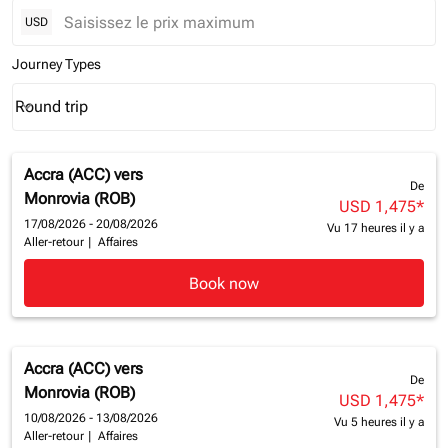
USD
Journey Types
Round trip
keyboard_arrow_down
Journey Types option Round trip Selected
Accra (ACC)
vers
De
Monrovia (ROB)
USD 1,475
*
17/08/2026 - 20/08/2026
Vu 17 heures il y a
Aller-retour
|
Affaires
Book now
Accra (ACC)
vers
De
Monrovia (ROB)
USD 1,475
*
10/08/2026 - 13/08/2026
Vu 5 heures il y a
Aller-retour
|
Affaires