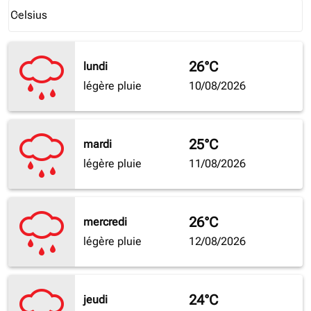
Weather unit option Celsius Selected
Celsius
keyboard_arrow_down
26°C
lundi
légère pluie
10/08/2026
25°C
mardi
légère pluie
11/08/2026
26°C
mercredi
légère pluie
12/08/2026
24°C
jeudi