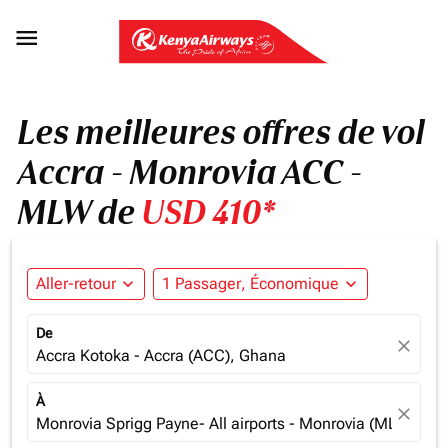

Les meilleures offres de vol
Accra - Monrovia ACC -
MLW de
USD 410*
Aller-retour
expand_more
1 Passager, Économique
expand_more
De
close
Accra Kotoka - Accra (ACC), Ghana
À
close
Monrovia Sprigg Payne- All airports - Monrovia (MLW), Lib