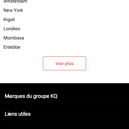
Amsterdam
New York
Kigali
Londres
Mombasa
Entebbe
Voir plus
Marques du groupe KQ
keyboard_arrow_down
Liens utiles
keyboard_arrow_down