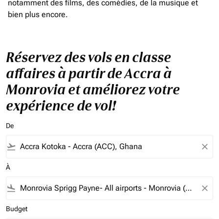
notamment des films, des comédies, de la musique et
bien plus encore.
Réservez des vols en classe
affaires à partir de Accra à
Monrovia et améliorez votre
expérience de vol!
De
flight_takeoff
close
À
flight_land
close
Budget