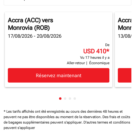
Journey Types option Round trip Selected
Accra (ACC)
vers
Accra
Monrovia (ROB)
Monro
17/08/2026 - 20/08/2026
13/08/2
De
USD 410
*
Vu 17 heures il y a
Aller-retour
|
Économique
Réservez maintenant
Affichage de cmp-pagination-sh
Affichage de cmp-pagination-
Affichage de cmp-paginatio
Affichage de cmp-paginat
* Les tarifs affichés ont été enregistrés au cours des dernières 48 heures et
peuvent ne pas être disponibles au moment de la réservation.
Des frais et coûts
de bagages supplémentaires peuvent s'appliquer.
D'autres termes et conditions
peuvent s'appliquer