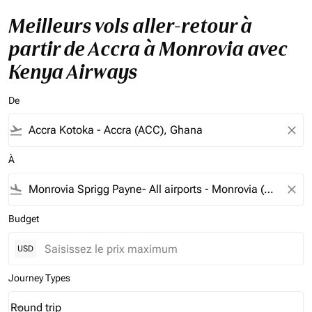
Meilleurs vols aller-retour à
partir de Accra à Monrovia avec
Kenya Airways
De
flight_takeoff
close
À
flight_land
close
Budget
USD
Journey Types
Round trip
keyboard_arrow_down