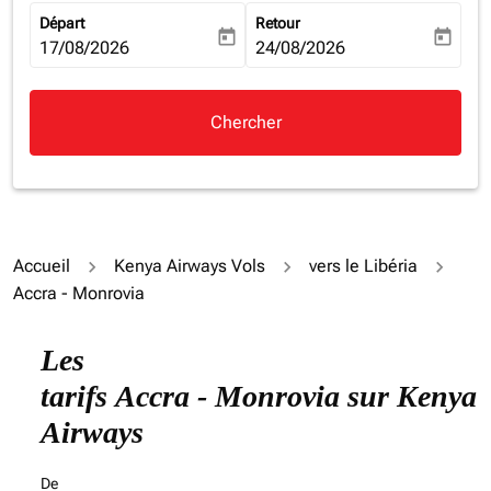
Départ
Retour
today
today
fc-booking-departure-date-aria-label
17/08/2026
fc-booking-return-date-aria-la
24/08/2026
Chercher
Accueil
Kenya Airways Vols
vers le Libéria
Accra - Monrovia
Les
tarifs Accra - Monrovia sur Kenya
Airways
De