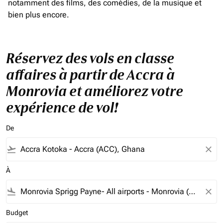
notamment des films, des comédies, de la musique et
bien plus encore.
Réservez des vols en classe
affaires à partir de Accra à
Monrovia et améliorez votre
expérience de vol!
De
flight_takeoff
close
À
flight_land
close
Budget