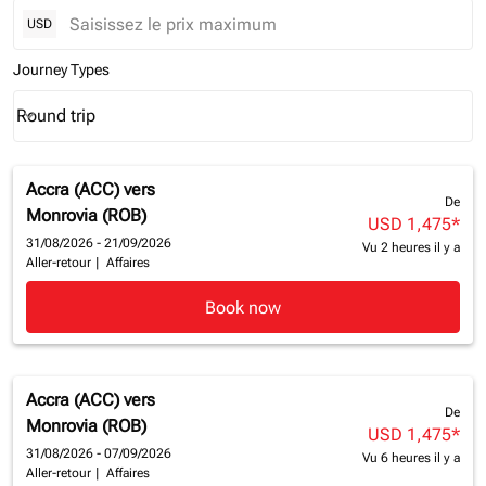
USD
Journey Types
Round trip
keyboard_arrow_down
Journey Types option Round trip Selected
Accra (ACC)
vers
De
Monrovia (ROB)
USD 1,475
*
31/08/2026 - 21/09/2026
Vu 2 heures il y a
Aller-retour
|
Affaires
Book now
Accra (ACC)
vers
De
Monrovia (ROB)
USD 1,475
*
31/08/2026 - 07/09/2026
Vu 6 heures il y a
Aller-retour
|
Affaires