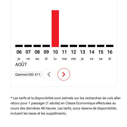
ACC–MLW: cmp-view-offers-disclaimer. Trouver des o
ACC–MLW: cmp-view-offers-disclaimer. Trouver d
ACC–MLW: cmp-view-offers-disclaimer. Trouv
ACC–MLW: cmp-view-offers-disclaimer. T
ACC–MLW, 10/08/2026 – 13/08/2026:
ACC–MLW: cmp-view-offers-disc
ACC–MLW: cmp-view-offers-
ACC–MLW: cmp-view-off
ACC–MLW: cmp-view
ACC–MLW: cmp-
ACC–MLW: 
ACC–M
A
06
07
08
09
10
11
12
13
14
15
16
17
je
ve
sa
di
lu
ma
me
je
ve
sa
di
lu
AOÛT
chevron_left
chevron_right
Gamme
USD 411
* Les tarifs et la disponibilité sont estimés sur les recherches de vols aller-
retour pour 1 passager (1 adulte) en Classe Economique effectuées au
cours des dernières 48 heures. Les tarifs, sous réserve de disponibilité,
incluent les taxes et les suppléments.