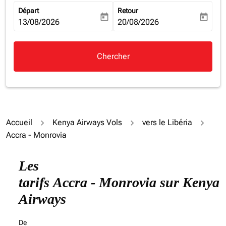
Départ
Retour
today
today
fc-booking-departure-date-aria-label
13/08/2026
fc-booking-return-date-aria-la
20/08/2026
Chercher
Accueil
Kenya Airways Vols
vers le Libéria
Accra - Monrovia
Les
tarifs Accra - Monrovia sur Kenya
Airways
De