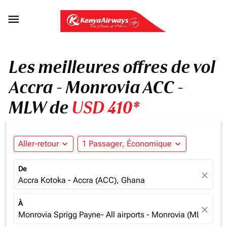

Les meilleures offres de vol
Accra - Monrovia ACC -
MLW de
USD 410*
Aller-retour
expand_more
1 Passager, Économique
expand_more
De
close
Accra Kotoka - Accra (ACC), Ghana
À
close
Monrovia Sprigg Payne- All airports - Monrovia (MLW), Lib