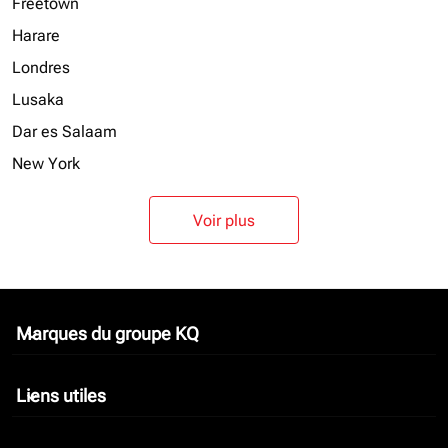
Freetown
Harare
Londres
Lusaka
Dar es Salaam
New York
Voir plus
Marques du groupe KQ
keyboard_arrow_down
Liens utiles
keyboard_arrow_down