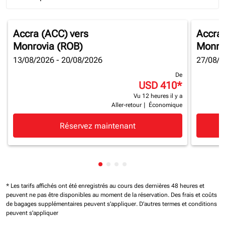
Journey Types option Round trip Selected
Accra (ACC)
vers
Accra
Monrovia (ROB)
Monro
13/08/2026 - 20/08/2026
27/08/2
De
USD 410
*
Vu 12 heures il y a
Aller-retour
|
Économique
Réservez maintenant
Affichage de cmp-pagination-sh
Affichage de cmp-pagination-
Affichage de cmp-paginatio
Affichage de cmp-paginat
* Les tarifs affichés ont été enregistrés au cours des dernières 48 heures et
peuvent ne pas être disponibles au moment de la réservation.
Des frais et coûts
de bagages supplémentaires peuvent s'appliquer.
D'autres termes et conditions
peuvent s'appliquer