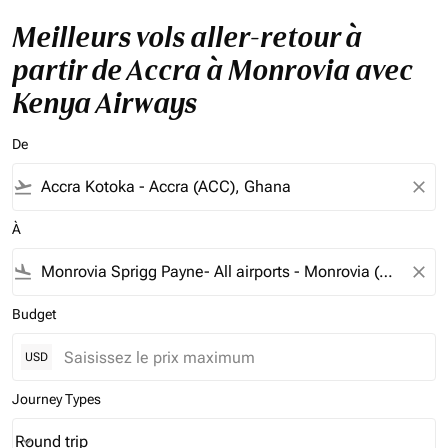
Meilleurs vols aller-retour à
partir de Accra à Monrovia avec
Kenya Airways
De
flight_takeoff
close
À
flight_land
close
Budget
USD
Journey Types
Round trip
keyboard_arrow_down