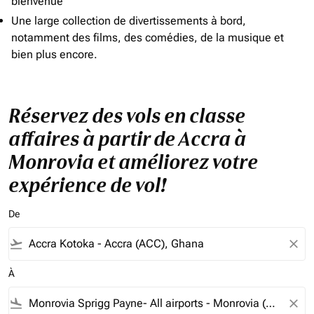
bienvenue
Une large collection de divertissements à bord,
notamment des films, des comédies, de la musique et
bien plus encore.
Réservez des vols en classe
affaires à partir de Accra à
Monrovia et améliorez votre
expérience de vol!
De
flight_takeoff
close
À
flight_land
close