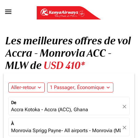

Les meilleures offres de vol
Accra - Monrovia ACC -
MLW de
USD 410*
Aller-retour
expand_more
1 Passager, Économique
expand_more
De
close
Accra Kotoka - Accra (ACC), Ghana
À
close
Monrovia Sprigg Payne- All airports - Monrovia (MLW), Lib