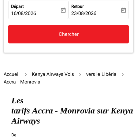
Départ
Retour
today
today
fc-booking-departure-date-aria-label
16/08/2026
fc-booking-return-date-aria-la
23/08/2026
Chercher
Accueil
Kenya Airways Vols
vers le Libéria
Accra - Monrovia
Essayez de mettre à jour votre itinéraire (origine et/ou
Les
tarifs Accra - Monrovia sur Kenya
Airways
De