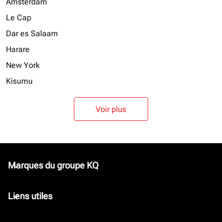
Amsterdam
Le Cap
Dar es Salaam
Harare
New York
Kisumu
Voir plus
Marques du groupe KQ
keyboard_arrow_down
Liens utiles
keyboard_arrow_down