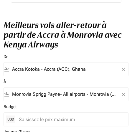
Meilleurs vols aller-retour à
partir de Accra à Monrovia avec
Kenya Airways
De
flight_takeoff
close
À
flight_land
close
Budget
USD
Journey Types