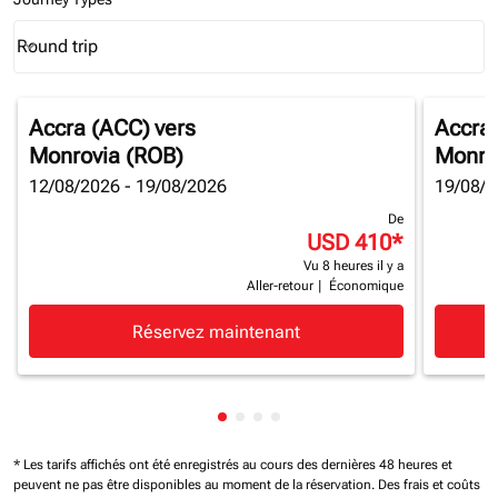
Round trip
keyboard_arrow_down
Journey Types option Round trip Selected
Accra (ACC)
vers
Accra
Monrovia (ROB)
Monro
12/08/2026 - 19/08/2026
19/08/2
De
USD 410
*
Vu 8 heures il y a
Aller-retour
|
Économique
Réservez maintenant
Affichage de cmp-pagination-sh
Affichage de cmp-pagination-
Affichage de cmp-paginatio
Affichage de cmp-paginat
* Les tarifs affichés ont été enregistrés au cours des dernières 48 heures et
peuvent ne pas être disponibles au moment de la réservation.
Des frais et coûts