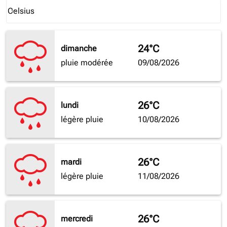
Weather unit option Celsius Selected
Celsius
keyboard_arrow_down
24°C
dimanche
pluie modérée
09/08/2026
26°C
lundi
légère pluie
10/08/2026
26°C
mardi
légère pluie
11/08/2026
26°C
mercredi