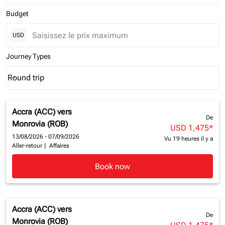
Budget
USD
Journey Types
Round trip
keyboard_arrow_down
Journey Types option Round trip Selected
Accra (ACC)
vers
De
Monrovia (ROB)
USD 1,475
*
13/08/2026 - 07/09/2026
Vu 19 heures il y a
Aller-retour
|
Affaires
Book now
Accra (ACC)
vers
De
Monrovia (ROB)