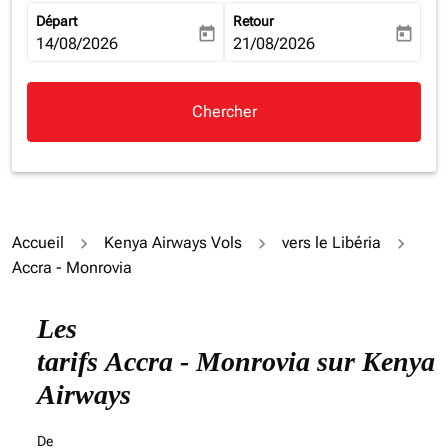
Départ
Retour
today
today
fc-booking-departure-date-aria-label
14/08/2026
fc-booking-return-date-aria-la
21/08/2026
Chercher
Accueil
Kenya Airways Vols
vers le Libéria
Accra - Monrovia
Les
tarifs Accra - Monrovia sur Kenya
Airways
De