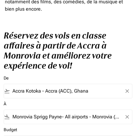
notamment des films, des comédies, de la musique et
bien plus encore.
Réservez des vols en classe
affaires à partir de Accra à
Monrovia et améliorez votre
expérience de vol!
De
flight_takeoff
close
À
flight_land
close
Budget