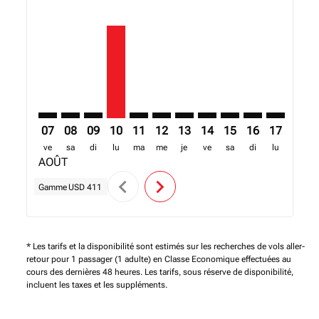
ACC–MLW: cmp-view-offers-disclaimer. Trouver des o
ACC–MLW: cmp-view-offers-disclaimer. Trouver d
ACC–MLW: cmp-view-offers-disclaimer. Trouv
ACC–MLW, 10/08/2026 – 13/08/2026: A p
ACC–MLW: cmp-view-offers-disclaim
ACC–MLW: cmp-view-offers-disc
ACC–MLW: cmp-view-offers-
ACC–MLW: cmp-view-off
ACC–MLW: cmp-view
ACC–MLW: cmp-
ACC–MLW: 
ACC–M
A
07
08
09
10
11
12
13
14
15
16
17
18
ve
sa
di
lu
ma
me
je
ve
sa
di
lu
ma
AOÛT
chevron_left
chevron_right
Gamme
USD 411
* Les tarifs et la disponibilité sont estimés sur les recherches de vols aller-
retour pour 1 passager (1 adulte) en Classe Economique effectuées au
cours des dernières 48 heures. Les tarifs, sous réserve de disponibilité,
incluent les taxes et les suppléments.