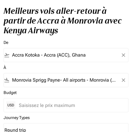
Meilleurs vols aller-retour à
partir de Accra à Monrovia avec
Kenya Airways
De
flight_takeoff
close
À
flight_land
close
Budget
USD
Journey Types
Round trip
keyboard_arrow_down