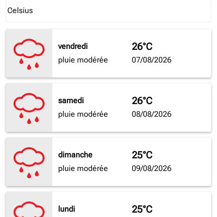
Weather unit option Celsius Selected
Celsius
keyboard_arrow_down
26°C
vendredi
pluie modérée
07/08/2026
26°C
samedi
pluie modérée
08/08/2026
25°C
dimanche
pluie modérée
09/08/2026
25°C
lundi