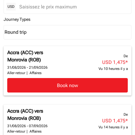
USD
Journey Types
Round trip
keyboard_arrow_down
Journey Types option Round trip Selected
Accra (ACC)
vers
De
Monrovia (ROB)
USD 1,475
*
31/08/2026 - 21/09/2026
Vu 10 heures il y a
Aller-retour
|
Affaires
Book now
Accra (ACC)
vers
De
Monrovia (ROB)
USD 1,475
*
31/08/2026 - 07/09/2026
Vu 14 heures il y a
Aller-retour
|
Affaires