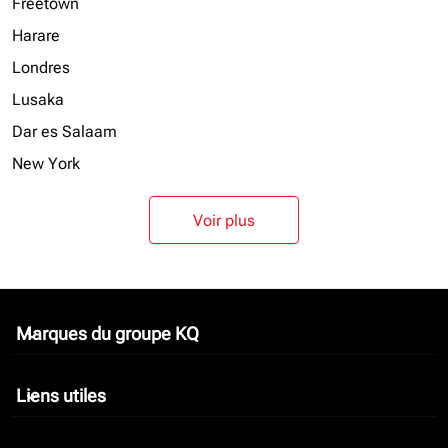
Freetown
Harare
Londres
Lusaka
Dar es Salaam
New York
Voir plus
Marques du groupe KQ
keyboard_arrow_down
Liens utiles
keyboard_arrow_down