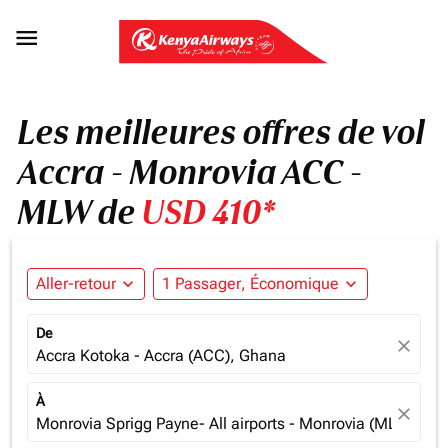

Les meilleures offres de vol
Accra - Monrovia ACC -
MLW de
USD 410*
Aller-retour
expand_more
1 Passager, Économique
expand_more
De
close
Accra Kotoka - Accra (ACC), Ghana
À
close
Monrovia Sprigg Payne- All airports - Monrovia (MLW), Lib