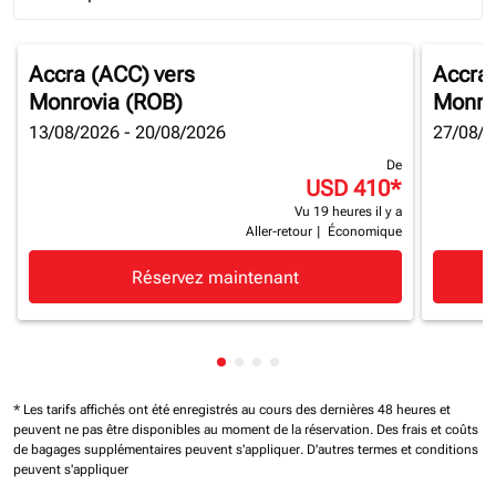
Journey Types option Round trip Selected
Accra (ACC)
vers
Accra
Monrovia (ROB)
Monro
13/08/2026 - 20/08/2026
27/08/2
De
USD 410
*
Vu 19 heures il y a
Aller-retour
|
Économique
Réservez maintenant
Affichage de cmp-pagination-sh
Affichage de cmp-pagination-
Affichage de cmp-paginatio
Affichage de cmp-paginat
* Les tarifs affichés ont été enregistrés au cours des dernières 48 heures et
peuvent ne pas être disponibles au moment de la réservation.
Des frais et coûts
de bagages supplémentaires peuvent s'appliquer.
D'autres termes et conditions
peuvent s'appliquer