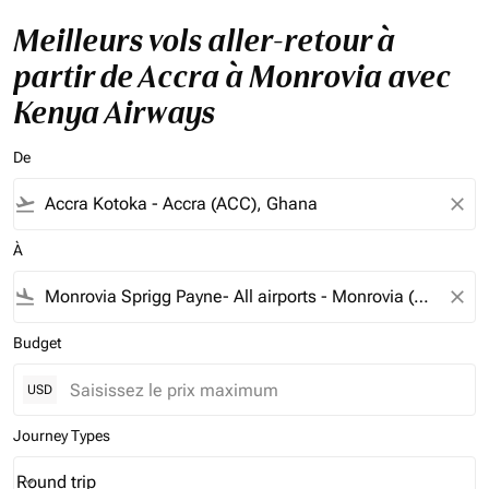
Meilleurs vols aller-retour à
partir de Accra à Monrovia avec
Kenya Airways
De
flight_takeoff
close
À
flight_land
close
Budget
USD
Journey Types
Round trip
keyboard_arrow_down