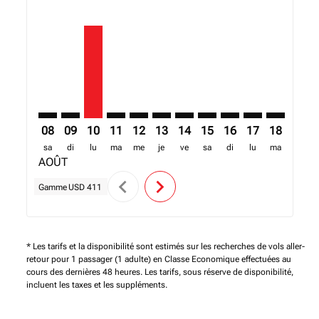
ACC–MLW: cmp-view-offers-disclaimer. Trouver des o
ACC–MLW: cmp-view-offers-disclaimer. Trouver d
ACC–MLW, 10/08/2026 – 13/08/2026: A parti
ACC–MLW: cmp-view-offers-disclaimer. T
ACC–MLW: cmp-view-offers-disclaim
ACC–MLW: cmp-view-offers-disc
ACC–MLW: cmp-view-offers-
ACC–MLW: cmp-view-off
ACC–MLW: cmp-view
ACC–MLW: cmp-
ACC–MLW: 
ACC–M
A
08
09
10
11
12
13
14
15
16
17
18
19
sa
di
lu
ma
me
je
ve
sa
di
lu
ma
me
AOÛT
chevron_left
chevron_right
Gamme
USD 411
* Les tarifs et la disponibilité sont estimés sur les recherches de vols aller-
retour pour 1 passager (1 adulte) en Classe Economique effectuées au
cours des dernières 48 heures. Les tarifs, sous réserve de disponibilité,
incluent les taxes et les suppléments.