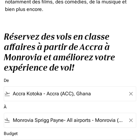
notamment des films, des comédies, de la musique et
bien plus encore.
Réservez des vols en classe
affaires à partir de Accra à
Monrovia et améliorez votre
expérience de vol!
De
flight_takeoff
close
À
flight_land
close
Budget