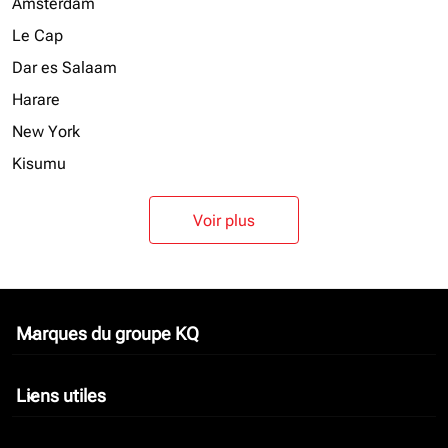
Amsterdam
Le Cap
Dar es Salaam
Harare
New York
Kisumu
Voir plus
Marques du groupe KQ
keyboard_arrow_down
Liens utiles
keyboard_arrow_down