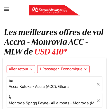

Les meilleures offres de vol
Accra - Monrovia ACC -
MLW de
USD 410*
Aller-retour
expand_more
1 Passager, Économique
expand_more
De
close
Accra Kotoka - Accra (ACC), Ghana
À
close
Monrovia Sprigg Payne- All airports - Monrovia (MLW), Lib