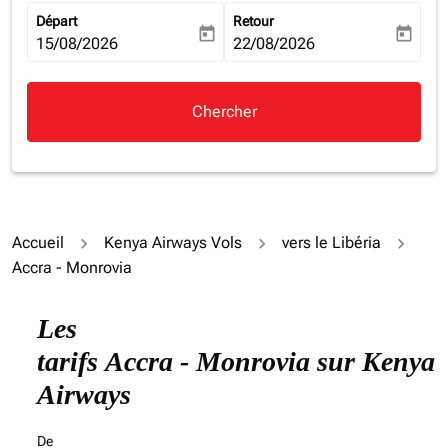
Départ
Retour
today
today
fc-booking-departure-date-aria-label
15/08/2026
fc-booking-return-date-aria-la
22/08/2026
Chercher
Accueil
Kenya Airways Vols
vers le Libéria
Accra - Monrovia
Les
tarifs Accra - Monrovia sur Kenya
Airways
De