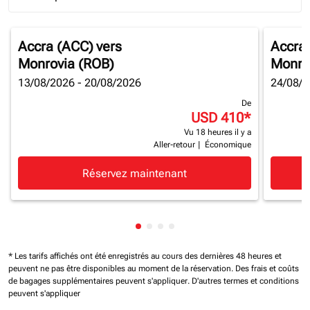
Journey Types option Round trip Selected
Accra (ACC)
vers
Accra
Monrovia (ROB)
Monro
13/08/2026 - 20/08/2026
24/08/2
De
USD 410
*
Vu 18 heures il y a
Aller-retour
|
Économique
Réservez maintenant
Affichage de cmp-pagination-sh
Affichage de cmp-pagination-
Affichage de cmp-paginatio
Affichage de cmp-paginat
* Les tarifs affichés ont été enregistrés au cours des dernières 48 heures et
peuvent ne pas être disponibles au moment de la réservation.
Des frais et coûts
de bagages supplémentaires peuvent s'appliquer.
D'autres termes et conditions
peuvent s'appliquer