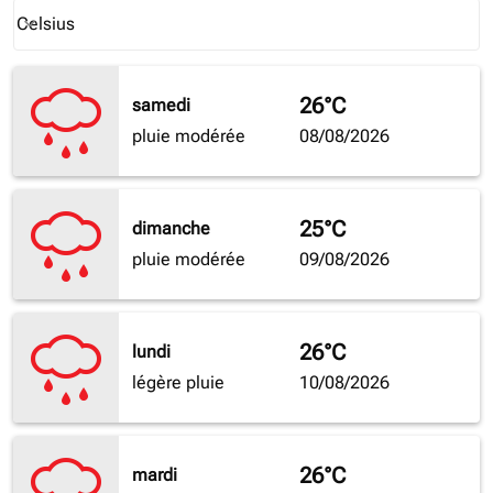
Weather unit option Celsius Selected
Celsius
keyboard_arrow_down
26°C
samedi
pluie modérée
08/08/2026
25°C
dimanche
pluie modérée
09/08/2026
26°C
lundi
légère pluie
10/08/2026
26°C
mardi