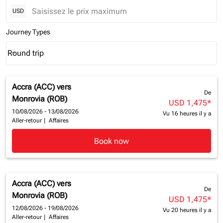
USD
Journey Types
Round trip
keyboard_arrow_down
Journey Types option Round trip Selected
Accra (ACC)
vers
De
Monrovia (ROB)
USD 1,475
*
10/08/2026 - 13/08/2026
Vu 16 heures il y a
Aller-retour
|
Affaires
Book now
Accra (ACC)
vers
De
Monrovia (ROB)
USD 1,475
*
12/08/2026 - 19/08/2026
Vu 20 heures il y a
Aller-retour
|
Affaires