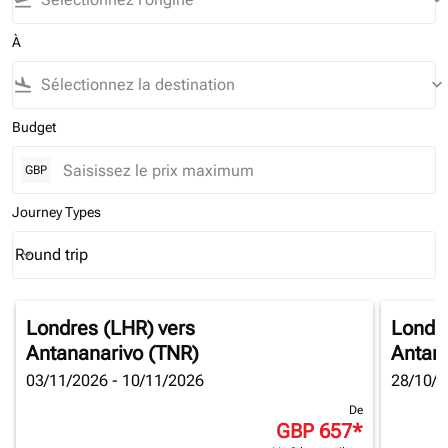
flight_takeoff
keyboard_arrow_down
À
flight_land
keyboard_arrow_down
Budget
GBP
Journey Types
Round trip
keyboard_arrow_down
Journey Types option Round trip Selected
Londres (LHR)
vers
Londr
Antananarivo (TNR)
Antan
03/11/2026 - 10/11/2026
28/10/2
De
GBP 657
*