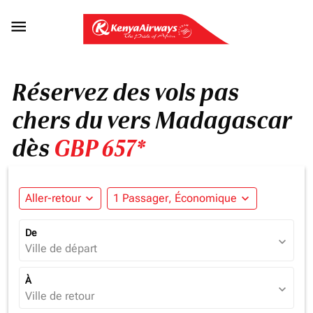

Réservez des vols pas
chers du vers Madagascar
dès
GBP 657*
Aller-retour
expand_more
1 Passager, Économique
expand_more
De
expand_more
Ville de départ
À
expand_more
Ville de retour