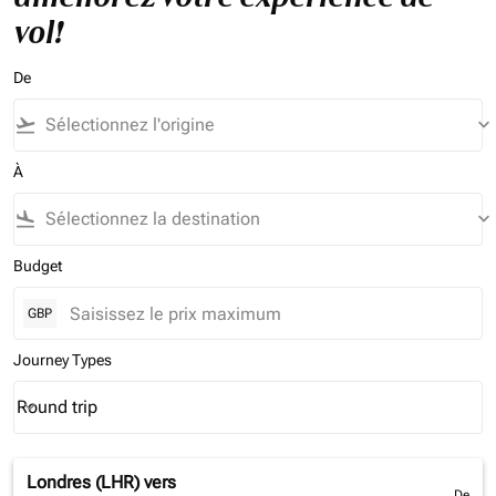
vol!
De
flight_takeoff
keyboard_arrow_down
À
flight_land
keyboard_arrow_down
Budget
GBP
Journey Types
Round trip
keyboard_arrow_down
Journey Types option Round trip Selected
Londres (LHR)
vers
De