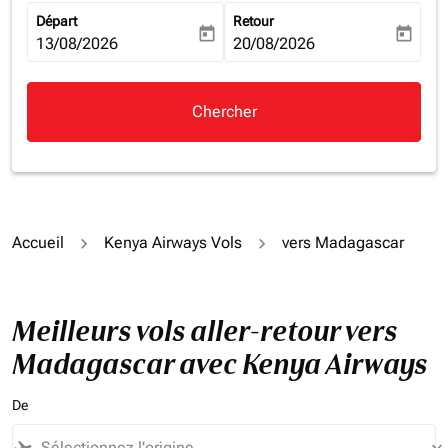
Départ
Retour
today
today
fc-booking-departure-date-aria-label
13/08/2026
fc-booking-return-date-aria-la
20/08/2026
Chercher
Accueil
Kenya Airways Vols
vers Madagascar
Meilleurs vols aller-retour vers
Madagascar avec Kenya Airways
De