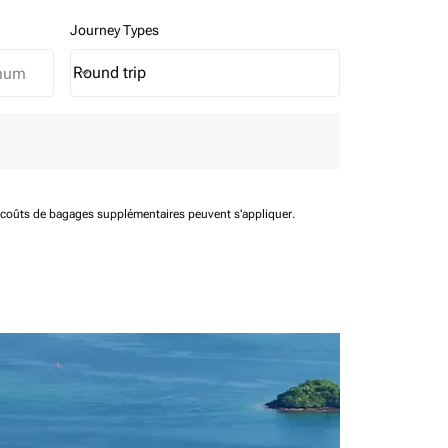
Journey Types
Round trip
keyboard_arrow_down
Journey Types option Round trip Selected
t coûts de bagages supplémentaires peuvent s'appliquer.