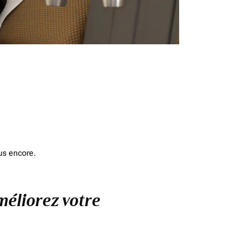
us encore.
méliorez votre