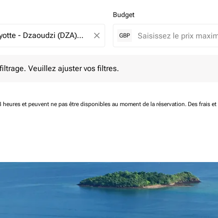
Budget
close
GBP
e. Veuillez ajuster vos filtres.
ltrage. Veuillez ajuster vos filtres.
 48 heures et peuvent ne pas être disponibles au moment de la réservation.
Des frais e