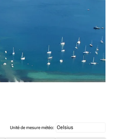
Weather unit option Celsius Select
Celsius
keyboard_arrow_down
Unité de mesure météo
: