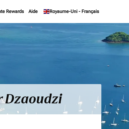
te Rewards
Aide
keyboard_arrow_down
Royaume-Uni
-
Français
ur Dzaoudzi