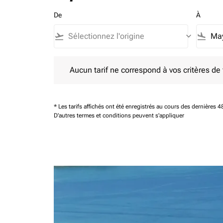
De
À
flight_takeoff
keyboard_arrow_down
flight_land
Aucun tarif ne correspond à vos critères de filtrag
Aucun tarif ne correspond à vos critères de fi
* Les tarifs affichés ont été enregistrés au cours des dernières
D'autres termes et conditions peuvent s'appliquer