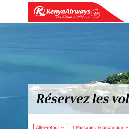
Réservez les vo
Aller-retour
expand_more
1 Passager, Économique
expand_mo