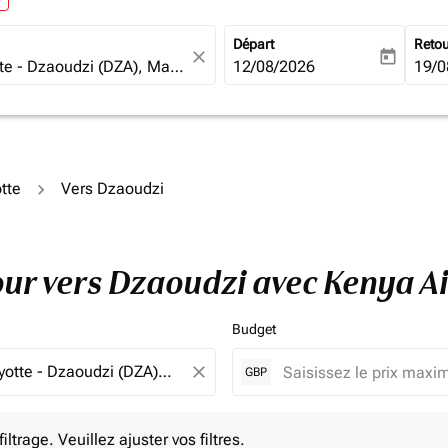
Départ
Reto
close
today
fc-booking-departure-date-ari
12/08/2026
fc-b
19/0
tte
Vers Dzaoudzi
tour vers Dzaoudzi avec Kenya A
Budget
close
GBP
e. Veuillez ajuster vos filtres.
ltrage. Veuillez ajuster vos filtres.