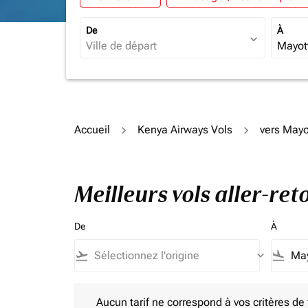
De
À
expand_more
Accueil
Kenya Airways Vols
vers Mayo
Meilleurs vols aller-re
De
À
flight_takeoff
keyboard_arrow_down
flight_land
Aucun tarif ne correspond à vos critères de filtrag
Aucun tarif ne correspond à vos critères de fi