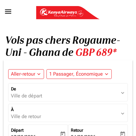

Vols pas chers Royaume-
Uni - Ghana de
GBP 689*
Aller-retour
expand_more
1 Passager, Économique
expand_more
De
expand_more
Ville de départ
À
expand_more
Ville de retour
Départ
Retour
today
today