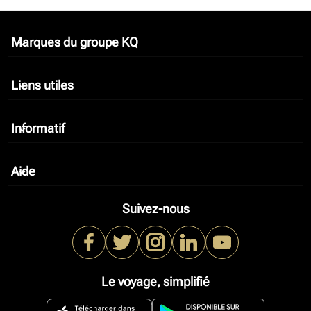
Marques du groupe KQ
keyboard_arrow_down
Liens utiles
keyboard_arrow_down
Informatif
keyboard_arrow_down
Aide
keyboard_arrow_down
Suivez-nous
Le voyage, simplifié