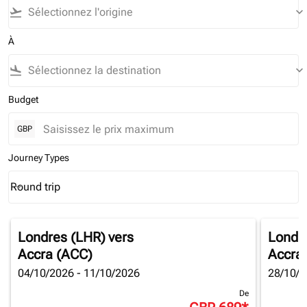
flight_takeoff
keyboard_arrow_down
À
flight_land
keyboard_arrow_down
Budget
GBP
Journey Types
Round trip
keyboard_arrow_down
Journey Types option Round trip Selected
Londres (LHR)
vers
Londr
Accra (ACC)
Accra
04/10/2026 - 11/10/2026
28/10/2
De