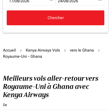
fc-booking-departure-date-aria-label
17/08/2026
fc-booking-return-date-aria-la
24/08/2026
Chercher
Accueil
Kenya Airways Vols
vers le Ghana
Royaume-Uni - Ghana
Meilleurs vols aller-retour vers
Royaume-Uni à Ghana avec
Kenya Airways
De