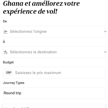
Ghana et améliorez votre
expérience de vol!
De
flight_takeoff
keyboard_arrow_down
À
flight_land
keyboard_arrow_down
Budget
GBP
Journey Types
Round trip
keyboard_arrow_down
Journey Types option Round trip Selected