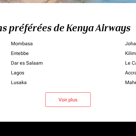
ons préférées de Kenya Airways
Mombasa
Joha
Entebbe
Kili
Dar es Salaam
Le C
Lagos
Accr
Lusaka
Mah
Voir plus