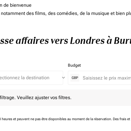
on de bienvenue
d, notamment des films, des comédies, de la musique et bien pl
asse affaires vers Londres à Bur
Budget
keyboard_arrow_down
GBP
e. Veuillez ajuster vos filtres.
ltrage. Veuillez ajuster vos filtres.
 48 heures et peuvent ne pas être disponibles au moment de la réservation.
Des frais e