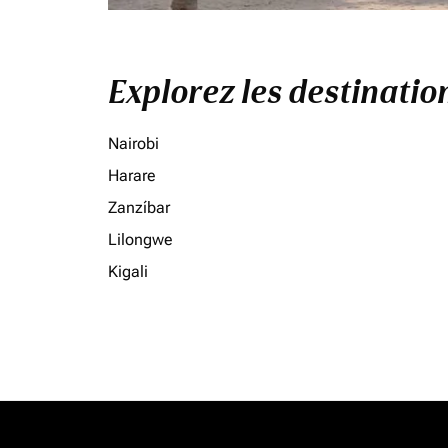
Explorez les destinati
Nairobi
Harare
Zanzíbar
Lilongwe
Kigali