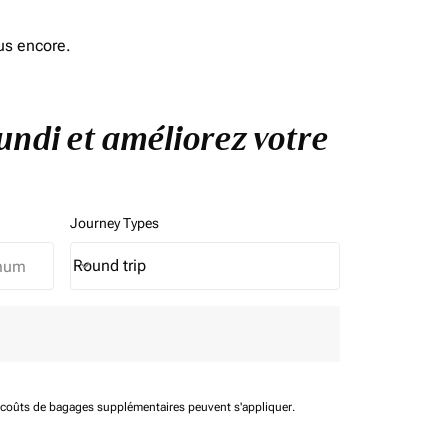
us encore.
undi et améliorez votre
Journey Types
Round trip
keyboard_arrow_down
Journey Types option Round trip Selected
t coûts de bagages supplémentaires peuvent s'appliquer.