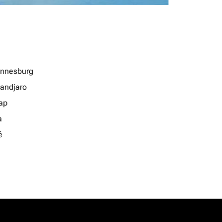
nnesburg
mandjaro
ap
a
é