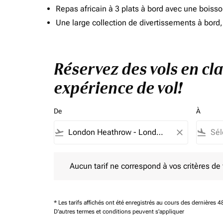
Repas africain à 3 plats à bord avec une boiss
Une large collection de divertissements à bor
Réservez des vols en cl
expérience de vol!
De
À
flight_takeoff
close
flight_land
Aucun tarif ne correspond à vos critères de filtrag
Aucun tarif ne correspond à vos critères de fi
* Les tarifs affichés ont été enregistrés au cours des dernières
D'autres termes et conditions peuvent s'appliquer