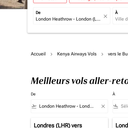
De
À
close
Accueil
Kenya Airways Vols
vers le Bu
Meilleurs vols aller-re
De
À
flight_takeoff
close
flight_land
Londres (LHR)
vers
Lond