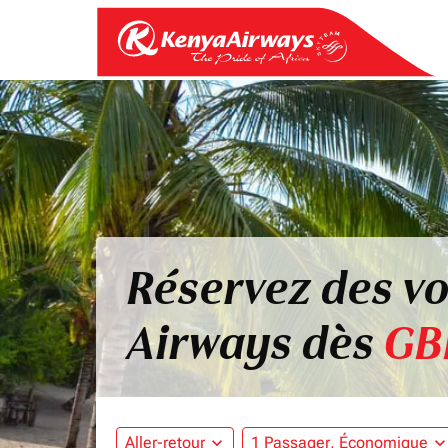
Réservez des vo
Airways dès
GB
Aller-retour
expand_more
1 Passager, Économique
expand_mo