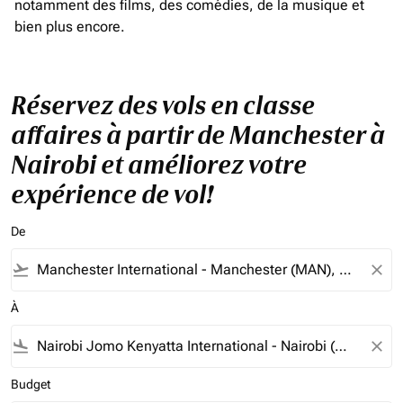
notamment des films, des comédies, de la musique et
bien plus encore.
Réservez des vols en classe
affaires à partir de Manchester à
Nairobi et améliorez votre
expérience de vol!
De
flight_takeoff
close
À
flight_land
close
Budget