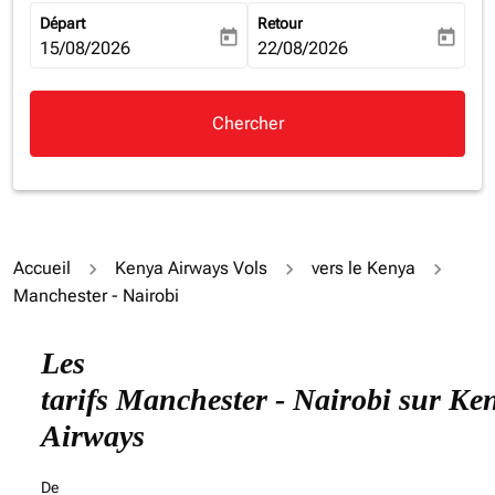
Départ
Retour
today
today
fc-booking-departure-date-aria-label
15/08/2026
fc-booking-return-date-aria-la
22/08/2026
Chercher
Accueil
Kenya Airways Vols
vers le Kenya
Manchester - Nairobi
Les
tarifs Manchester - Nairobi sur Ke
Airways
De