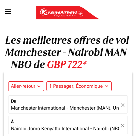

Les meilleures offres de vol
Manchester - Nairobi MAN
- NBO de
GBP 722*
Aller-retour
expand_more
1 Passager, Économique
expand_more
De
close
Manchester International - Manchester (MAN), United K
À
close
Nairobi Jomo Kenyatta International - Nairobi (NBO), Ken