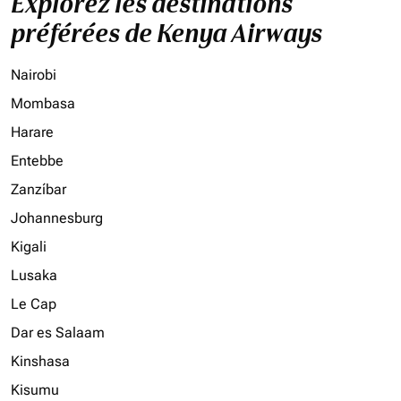
Explorez les destinations
préférées de Kenya Airways
Nairobi
Mombasa
Harare
Entebbe
Zanzíbar
Johannesburg
Kigali
Lusaka
Le Cap
Dar es Salaam
Kinshasa
Kisumu