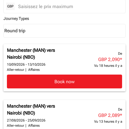
GBP
Journey Types
Round trip
keyboard_arrow_down
Journey Types option Round trip Selected
Manchester (MAN)
vers
De
Nairobi (NBO)
GBP 2,090
*
10/09/2026 - 13/10/2026
Vu 18 heures il y a
Aller-retour
|
Affaires
Book now
Manchester (MAN)
vers
De
Nairobi (NBO)
GBP 2,089
*
27/08/2026 - 25/09/2026
Vu 13 heures il y a
Aller-retour
|
Affaires