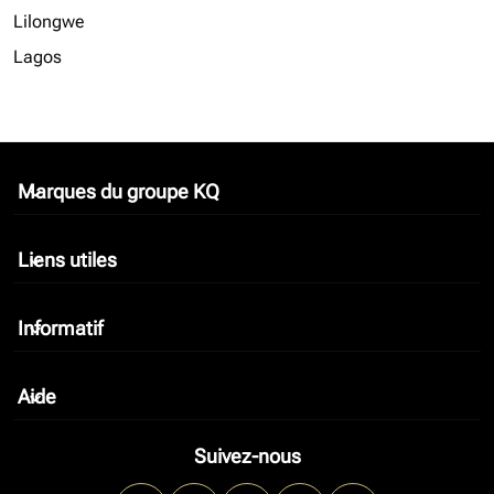
Lilongwe
Lagos
Marques du groupe KQ
keyboard_arrow_down
Liens utiles
keyboard_arrow_down
Informatif
keyboard_arrow_down
Aide
keyboard_arrow_down
Suivez-nous