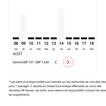
MAN–NBO: cmp-view-offers-disclaimer. Trouver des 
MAN–NBO, 09/08/2026 – 16/08/2026: A partir de
MAN–NBO: cmp-view-offers-disclaimer. Trou
MAN–NBO: cmp-view-offers-disclaimer. 
MAN–NBO: cmp-view-offers-disclaim
MAN–NBO: cmp-view-offers-disc
MAN–NBO, 14/08/2026 – 22/
MAN–NBO: cmp-view-off
MAN–NBO: cmp-view
MAN–NBO: cmp-
MAN–NBO: 
MAN–N
M
08
09
10
11
12
13
14
15
16
17
18
19
sa
di
lu
ma
me
je
ve
sa
di
lu
ma
me
AOÛT
chevron_left
chevron_right
Gamme
GBP 737
-
GBP 1,428
* Les tarifs et la disponibilité sont estimés sur les recherches de vols aller-ret
pour 1 passager (1 adulte) en Classe Economique effectuées au cours des
dernières 48 heures. Les tarifs, sous réserve de disponibilité, incluent les taxe
les suppléments.