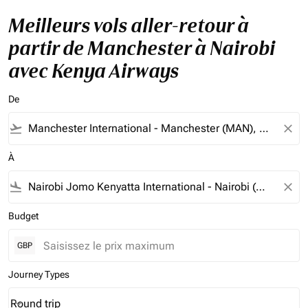
Meilleurs vols aller-retour à
partir de Manchester à Nairobi
avec Kenya Airways
De
flight_takeoff
close
À
flight_land
close
Budget
GBP
Journey Types
Round trip
keyboard_arrow_down