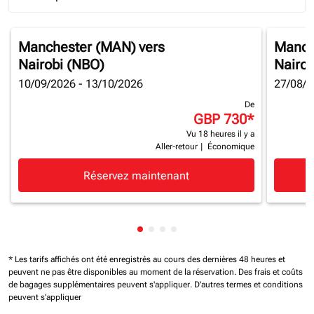
Journey Types option Round trip Selected
Manchester (MAN)
vers
Manch
Nairobi (NBO)
Nairob
10/09/2026 - 13/10/2026
27/08/2
De
GBP 730
*
Vu 18 heures il y a
Aller-retour
|
Économique
Réservez maintenant
Affichage de cmp-pagination-sh
Affichage de cmp-pagination-
Affichage de cmp-paginatio
Affichage de cmp-paginat
* Les tarifs affichés ont été enregistrés au cours des dernières 48 heures et
peuvent ne pas être disponibles au moment de la réservation.
Des frais et coûts
de bagages supplémentaires peuvent s'appliquer.
D'autres termes et conditions
peuvent s'appliquer