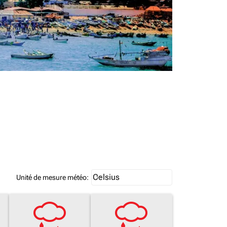
Weather unit option Celsius Select
Celsius
keyboard_arrow_down
Unité de mesure météo
: