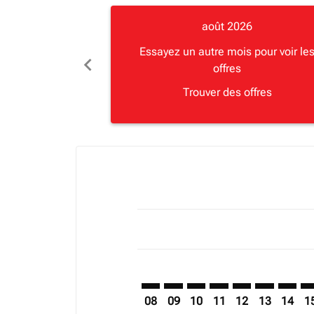
août 2026
Essayez un autre mois pour voir le
chevron_left
offres
Trouver des offres
Displaying fares for août-2026
LHR–MGQ: cmp-view-offers-discla
LHR–MGQ: cmp-view-offers-di
LHR–MGQ: cmp-view-offer
LHR–MGQ: cmp-view-
LHR–MGQ: cmp-v
LHR–MGQ: c
LHR–MG
LH
08
09
10
11
12
13
14
1