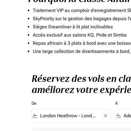
Traitement VIP au comptoir d'enregistrement Sk
SkyPriority sur la gestion des bagages depuis l
Sièges Dreamliner à lit plat inclinables
Accès exclusif aux salons KQ, Pride et Simba
Repas africain à 3 plats à bord avec une boiss
Une large collection de divertissements à bor
Réservez des vols en cl
améliorez votre expérie
De
À
flight_takeoff
close
flight_land
Aucun tarif ne correspond à vos critères de filtrag