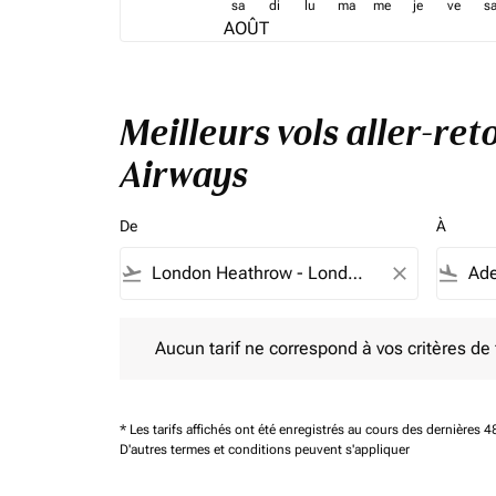
sa
di
lu
ma
me
je
ve
s
AOÛT
Meilleurs vols aller-re
Airways
De
À
flight_takeoff
close
flight_land
Aucun tarif ne correspond à vos critères de filtrag
Aucun tarif ne correspond à vos critères de fi
* Les tarifs affichés ont été enregistrés au cours des dernières
D'autres termes et conditions peuvent s'appliquer