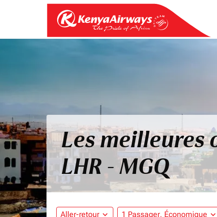
Les meilleures 
LHR - MGQ
Aller-retour
expand_more
1 Passager, Économique
expand_mo