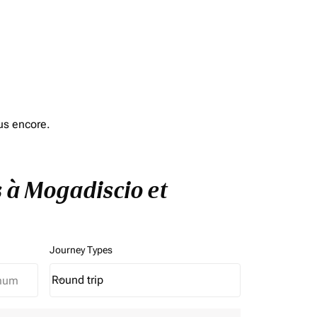
us encore.
s à Mogadiscio et
Journey Types
Round trip
keyboard_arrow_down
Journey Types option Round trip Selected