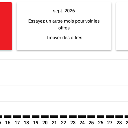
sept. 2026
s
Essayez un autre mois pour voir les
offres
Trouver des offres
imer. Trouver des offres
sclaimer. Trouver des offres
s-disclaimer. Trouver des offres
offers-disclaimer. Trouver des offres
iew-offers-disclaimer. Trouver des offres
mp-view-offers-disclaimer. Trouver des offres
Q: cmp-view-offers-disclaimer. Trouver des offres
R–MGQ: cmp-view-offers-disclaimer. Trouver des offres
LHR–MGQ: cmp-view-offers-disclaimer. Trouver des offres
LHR–MGQ: cmp-view-offers-disclaimer. Trouver des o
LHR–MGQ: cmp-view-offers-disclaimer. Trouver d
LHR–MGQ: cmp-view-offers-disclaimer. Trouv
LHR–MGQ: cmp-view-offers-disclaimer. T
LHR–MGQ: cmp-view-offers-disclaime
LHR–MGQ: cmp-view-offers-discl
LHR–MGQ: cmp-view-offers-d
LHR–MGQ: cmp-view-offe
LHR–MGQ: cmp-view-
LHR–MGQ: cmp-
LHR–MGQ: 
LHR–M
L
5
16
17
18
19
20
21
22
23
24
25
26
27
28