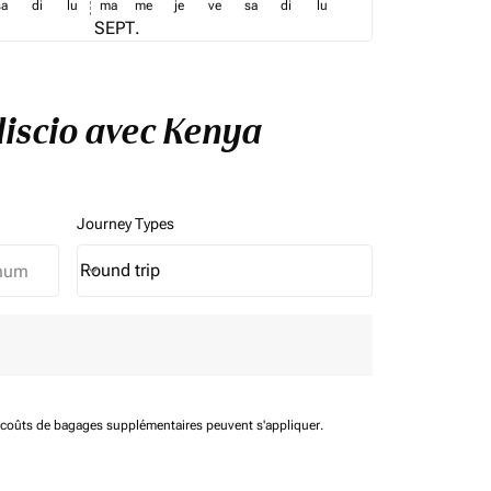
sa
di
lu
ma
me
je
ve
sa
di
lu
SEPT.
discio avec Kenya
Journey Types
Round trip
keyboard_arrow_down
Journey Types option Round trip Selected
t coûts de bagages supplémentaires peuvent s'appliquer.