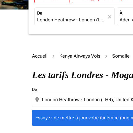
De
À
close
Accueil
Kenya Airways Vols
Somalie
Essayez de mettre à jour votre itinéraire (ori
Les tarifs Londres - Mog
De
location_on
Essayez de mettre à jour votre itinéraire (orig