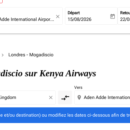
Départ
Reto
close
today
fc-booking-departure-date-ari
15/08/2026
fc-b
22/0
Londres - Mogadiscio
gine et/ou destination) ou modifiez les dates ci-dessous afin
adiscio sur Kenya Airways
Vers
compare_arrows
close
location_on
ine et/ou destination) ou modifiez les dates ci-dessous afin de tr