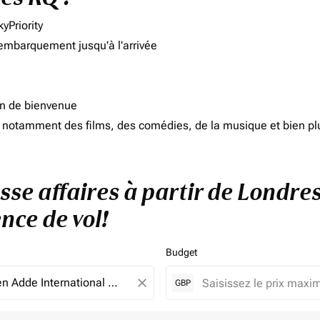
yPriority
'embarquement jusqu'à l'arrivée
on de bienvenue
d, notamment des films, des comédies, de la musique et bien pl
asse affaires à partir de Londre
nce de vol!
Budget
close
GBP
e. Veuillez ajuster vos filtres.