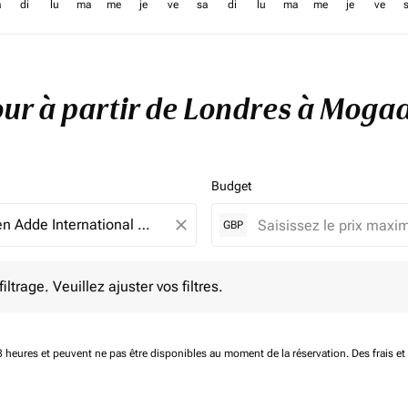
a
di
lu
ma
me
je
ve
sa
di
lu
ma
me
je
ve
tour à partir de Londres à Moga
Budget
close
GBP
e. Veuillez ajuster vos filtres.
ltrage. Veuillez ajuster vos filtres.
 48 heures et peuvent ne pas être disponibles au moment de la réservation.
Des frais e