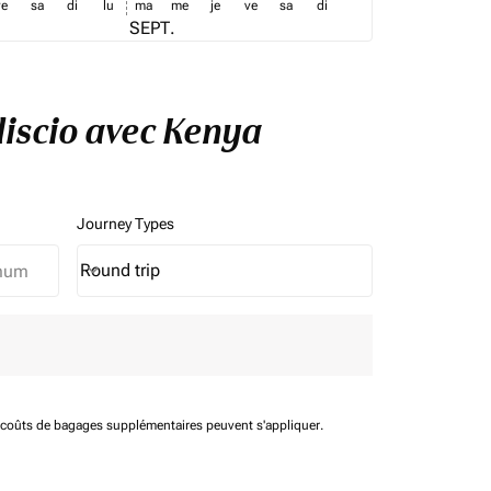
ve
sa
di
lu
ma
me
je
ve
sa
di
SEPT.
discio avec Kenya
Journey Types
Round trip
keyboard_arrow_down
Journey Types option Round trip Selected
t coûts de bagages supplémentaires peuvent s'appliquer.