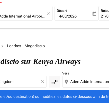
Départ
Reto
close
today
fc-booking-departure-date-ari
14/08/2026
fc-b
21/0
Londres - Mogadiscio
gine et/ou destination) ou modifiez les dates ci-dessous afin
adiscio sur Kenya Airways
Vers
compare_arrows
close
location_on
ine et/ou destination) ou modifiez les dates ci-dessous afin de tr