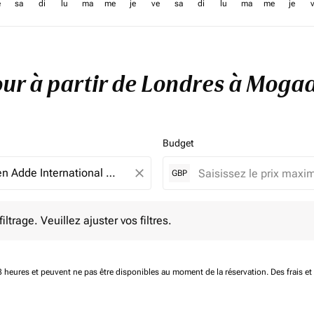
e
sa
di
lu
ma
me
je
ve
sa
di
lu
ma
me
je
tour à partir de Londres à Moga
Budget
close
GBP
e. Veuillez ajuster vos filtres.
ltrage. Veuillez ajuster vos filtres.
 48 heures et peuvent ne pas être disponibles au moment de la réservation.
Des frais e