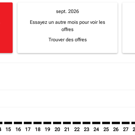
sept. 2026
s
Essayez un autre mois pour voir les
offres
Trouver des offres
imer. Trouver des offres
sclaimer. Trouver des offres
s-disclaimer. Trouver des offres
offers-disclaimer. Trouver des offres
iew-offers-disclaimer. Trouver des offres
mp-view-offers-disclaimer. Trouver des offres
Q: cmp-view-offers-disclaimer. Trouver des offres
R–MGQ: cmp-view-offers-disclaimer. Trouver des offres
LHR–MGQ: cmp-view-offers-disclaimer. Trouver des offres
LHR–MGQ: cmp-view-offers-disclaimer. Trouver des o
LHR–MGQ: cmp-view-offers-disclaimer. Trouver d
LHR–MGQ: cmp-view-offers-disclaimer. Trouv
LHR–MGQ: cmp-view-offers-disclaimer. T
LHR–MGQ: cmp-view-offers-disclaime
LHR–MGQ: cmp-view-offers-discl
LHR–MGQ: cmp-view-offers-d
LHR–MGQ: cmp-view-offe
LHR–MGQ: cmp-view-
LHR–MGQ: cmp-
LHR–MGQ: 
LHR–M
L
4
15
16
17
18
19
20
21
22
23
24
25
26
27