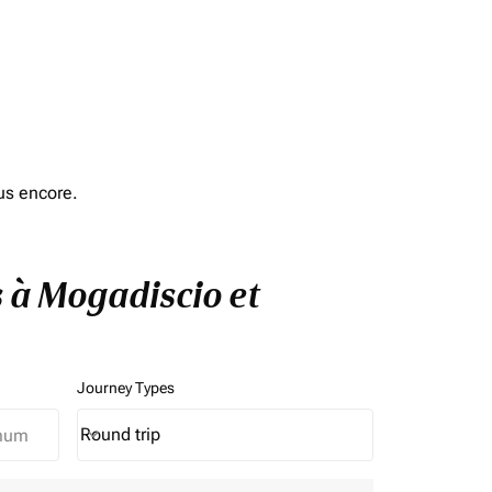
us encore.
s à Mogadiscio et
Journey Types
Round trip
keyboard_arrow_down
Journey Types option Round trip Selected