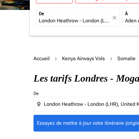
De
À
close
Accueil
Kenya Airways Vols
Somalie
Essayez de mettre à jour votre itinéraire (ori
Les tarifs Londres - Mog
De
location_on
Essayez de mettre à jour votre itinéraire (orig