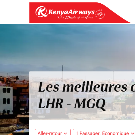
Les meilleures 
LHR - MGQ
Aller-retour
expand_more
1 Passager, Économique
expand_mo