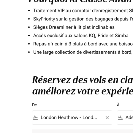
Traitement VIP au comptoir d'enregistrement Sk
SkyPriority sur la gestion des bagages depuis l
Sièges Dreamliner à lit plat inclinables
Accès exclusif aux salons KQ, Pride et Simba
Repas africain à 3 plats à bord avec une boiss
Une large collection de divertissements à bor
Réservez des vols en cl
améliorez votre expérie
De
À
flight_takeoff
close
flight_land
Aucun tarif ne correspond à vos critères de filtrag