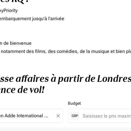
yPriority
'embarquement jusqu'à l'arrivée
on de bienvenue
d, notamment des films, des comédies, de la musique et bien pl
asse affaires à partir de Londre
nce de vol!
Budget
close
GBP
e. Veuillez ajuster vos filtres.