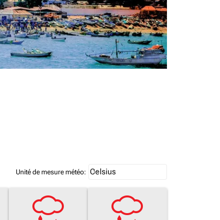
Weather unit option Celsius Select
Celsius
keyboard_arrow_down
Unité de mesure météo
: