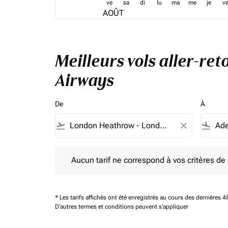
ve
sa
di
lu
ma
me
je
v
AOÛT
Meilleurs vols aller-re
Airways
De
À
flight_takeoff
close
flight_land
Aucun tarif ne correspond à vos critères de filtrag
Aucun tarif ne correspond à vos critères de fi
* Les tarifs affichés ont été enregistrés au cours des dernières
D'autres termes et conditions peuvent s'appliquer