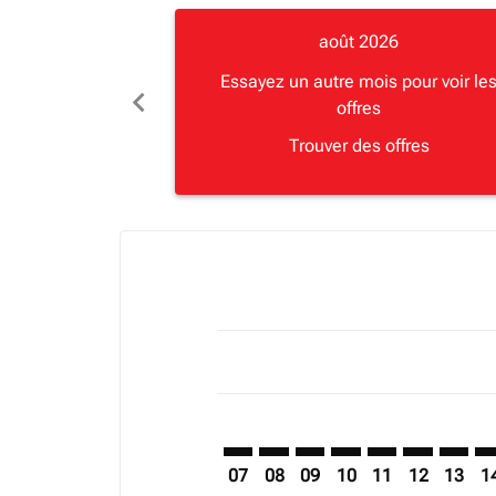
août 2026
Essayez un autre mois pour voir le
chevron_left
offres
Trouver des offres
Displaying fares for août-2026
LHR–MGQ: cmp-view-offers-discla
LHR–MGQ: cmp-view-offers-di
LHR–MGQ: cmp-view-offer
LHR–MGQ: cmp-view-
LHR–MGQ: cmp-v
LHR–MGQ: c
LHR–MG
LH
07
08
09
10
11
12
13
1