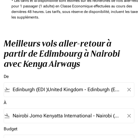
* Les tarifs et la disponibilité sont estimés sur les recherches de vols aller-ret
pour 1 passager (1 adulte) en Classe Economique effectuées au cours des
dernières 48 heures. Les tarifs, sous réserve de disponibilité, incluent les taxe
les suppléments.
Meilleurs vols aller-retour à
partir de Edimbourg à Nairobi
avec Kenya Airways
De
flight_takeoff
close
À
flight_land
close
Budget