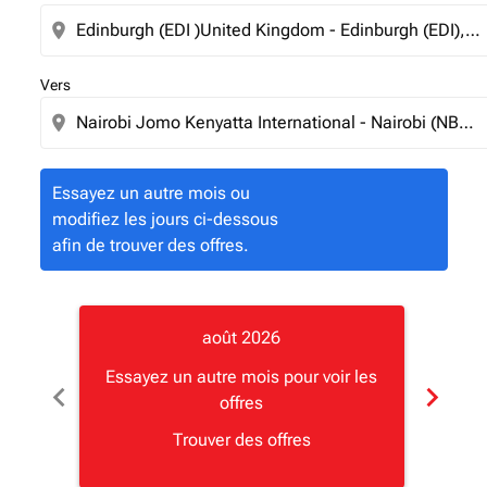
location_on
Vers
location_on
Essayez un autre mois ou
modifiez les jours ci-dessous
afin de trouver des offres.
août 2026
Essayez un autre mois pour voir les
chevron_left
chevron_right
offres
Type d
Trouver des offres