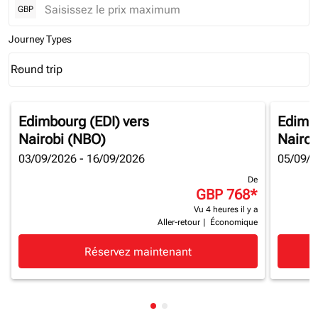
GBP
Journey Types
Round trip
keyboard_arrow_down
Journey Types option Round trip Selected
Edimbourg (EDI)
vers
Edimbo
Nairobi (NBO)
Nairob
03/09/2026 - 16/09/2026
05/09/2
De
GBP 768
*
Vu 4 heures il y a
Aller-retour
|
Économique
Réservez maintenant
Affichage de cmp-pagination-
Affichage de cmp-paginatio