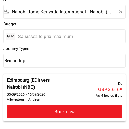
flight_land
close
Budget
GBP
Journey Types
Round trip
keyboard_arrow_down
Journey Types option Round trip Selected
Edimbourg (EDI)
vers
De
Nairobi (NBO)
GBP 3,616
*
03/09/2026 - 16/09/2026
Vu 4 heures il y a
Aller-retour
|
Affaires
Book now