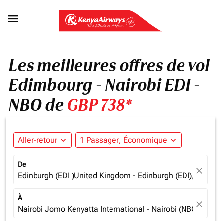

Les meilleures offres de vol
Edimbourg - Nairobi EDI -
NBO de
GBP 738*
Aller-retour
expand_more
1 Passager, Économique
expand_more
De
close
Edinburgh (EDI )United Kingdom - Edinburgh (EDI), Unite
À
close
Nairobi Jomo Kenyatta International - Nairobi (NBO), Ken