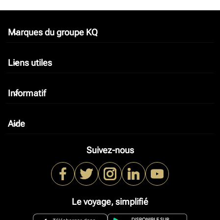
Marques du groupe KQ
keyboard_arrow_down
Liens utiles
keyboard_arrow_down
Informatif
keyboard_arrow_down
Aide
keyboard_arrow_down
Suivez-nous
Le voyage, simplifié