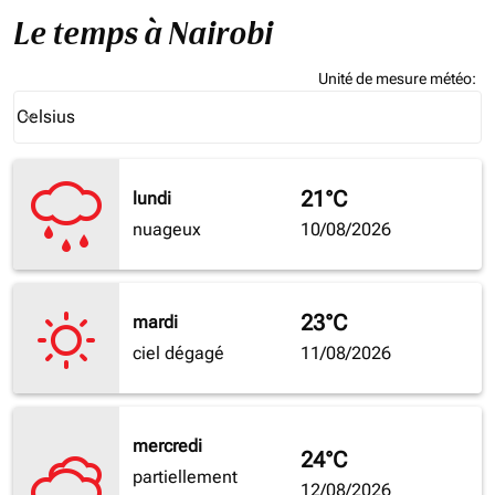
Le temps à Nairobi
Unité de mesure météo
:
Weather unit option Celsius Selected
Celsius
keyboard_arrow_down
21°C
lundi
nuageux
10/08/2026
23°C
mardi
ciel dégagé
11/08/2026
mercredi
24°C
partiellement
12/08/2026