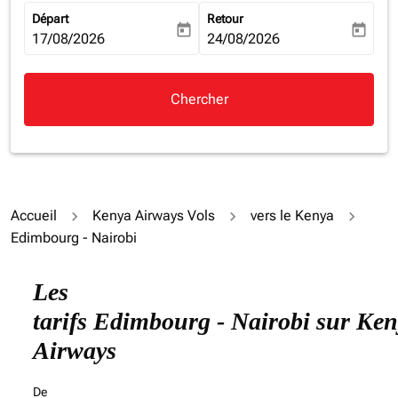
Départ
Retour
today
today
fc-booking-departure-date-aria-label
17/08/2026
fc-booking-return-date-aria-la
24/08/2026
Chercher
Accueil
Kenya Airways Vols
vers le Kenya
Edimbourg - Nairobi
Essayez un autre mois ou modifiez les jours ci-dessous
Les
tarifs Edimbourg - Nairobi sur Ke
Airways
De