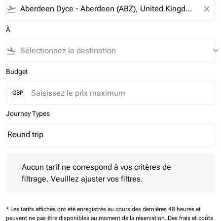
flight_takeoff
close
À
flight_land
keyboard_arrow_down
Budget
GBP
Journey Types
Round trip
keyboard_arrow_down
Journey Types option Round trip Selected
Aucun tarif ne correspond à vos critères de filtrage. Veuillez aj
Aucun tarif ne correspond à vos critères de
filtrage. Veuillez ajuster vos filtres.
* Les tarifs affichés ont été enregistrés au cours des dernières 48 heures et
peuvent ne pas être disponibles au moment de la réservation.
Des frais et coûts