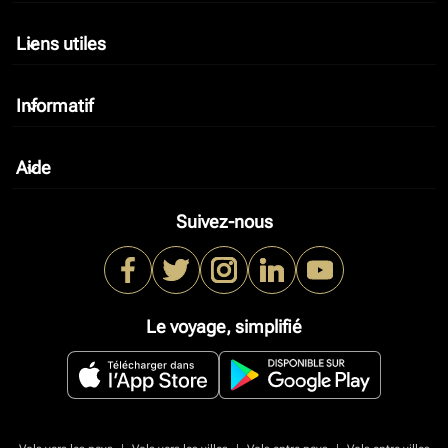
Liens utiles
keyboard_arrow_down
Informatif
keyboard_arrow_down
Aide
keyboard_arrow_down
Suivez-nous
Le voyage, simplifié
|
|
|