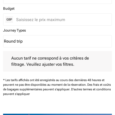
Budget
GBP
Journey Types
Round trip
keyboard_arrow_down
Journey Types option Round trip Selected
Aucun tarif ne correspond à vos critères de filtrage. Veuillez aj
Aucun tarif ne correspond à vos critères de
filtrage. Veuillez ajuster vos filtres.
* Les tarifs affichés ont été enregistrés au cours des dernières 48 heures et
peuvent ne pas être disponibles au moment de la réservation.
Des frais et coûts
de bagages supplémentaires peuvent s'appliquer.
D'autres termes et conditions
peuvent s'appliquer