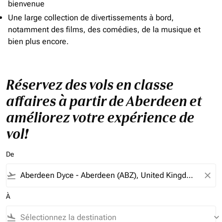
bienvenue
Une large collection de divertissements à bord,
notamment des films, des comédies, de la musique et
bien plus encore.
Réservez des vols en classe
affaires à partir de Aberdeen et
améliorez votre expérience de
vol!
De
flight_takeoff
close
À
flight_land
keyboard_arrow_down