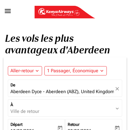

Les vols les plus
avantageux d'Aberdeen
Aller-retour
expand_more
1 Passager, Économique
expand_more
De
close
Aberdeen Dyce - Aberdeen (ABZ), United Kingdom
À
expand_more
Ville de retour
Départ
Retour
today
today