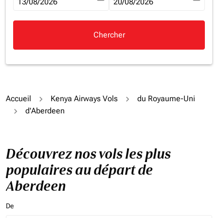
fc-booking-departure-date-aria-label
13/08/2026
fc-booking-return-date-aria-la
20/08/2026
Chercher
Accueil
Kenya Airways Vols
du Royaume-Uni
d'Aberdeen
Découvrez nos vols les plus
populaires au départ de
Aberdeen
De